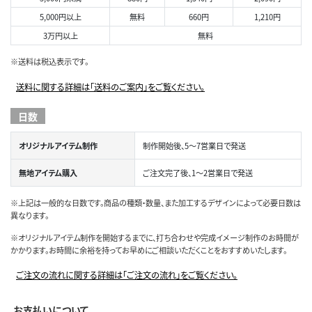
5,000円以上
無料
660円
1,210円
3万円以上
無料
※送料は税込表示です。
送料に関する詳細は「送料のご案内」をご覧ください。
日数
オリジナルアイテム制作
制作開始後、5～7営業日で発送
無地アイテム購入
ご注文完了後、1～2営業日で発送
※上記は一般的な日数です。商品の種類・数量、また加工するデザインによって必要日数は
異なります。
※オリジナルアイテム制作を開始するまでに、打ち合わせや完成イメージ制作のお時間が
かかります。お時間に余裕を持ってお早めにご相談いただくことをおすすめいたします。
ご注文の流れに関する詳細は「ご注文の流れ」をご覧ください。
お支払いについて