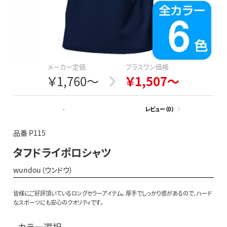
メーカー定価
プラスワン価格
￥1,760～
￥1,507～
-
レビュー（0）
品番 P115
タフドライポロシャツ
wundou（ウンドウ）
皆様にご好評頂いているロングセラーアイテム。 厚手でしっかり感があるので、ハード
なスポーツにも安心のクオリティです。
カラー選択