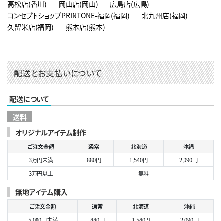
高松店(香川)
岡山店(岡山)
広島店(広島)
コンセプトショップPRINTONE-福岡(福岡)
北九州店(福岡)
久留米店(福岡)
熊本店(熊本)
配送とお支払いについて
配送について
送料
オリジナルアイテム制作
ご注文金額
通常
北海道
沖縄
3万円未満
880円
1,540円
2,090円
3万円以上
無料
無地アイテム購入
ご注文金額
通常
北海道
沖縄
5,000円未満
880円
1,540円
2,090円