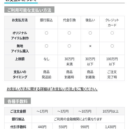
ご利用可能な支払い方法
お支払方法
銀行振込
代金引換
後払い
クレジット
カード
オリジナル
○
○
○
◯
アイテム制作
無地
○
○
✕
○
アイテム購入
上限額
なし
30万円
30万円
100万円
未満
以下
以下
支払いの
商品
商品
商品
ご注文
タイミング
発送前
到着時
到着後
完了時
お支払い方法に関する詳細は「お支払い方法」をご覧ください。
各種手数料
ご注文金額
～1万円
～3万円
～10万円
10万円以上
銀行振込
ご利用の金融機関により異なります
代引手数料
440円
550円
990円
1,430円