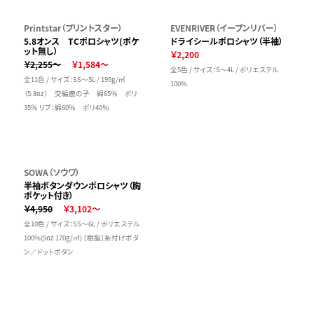
Printstar（プリントスター）
EVENRIVER（イーブンリバー）
5.8オンス TCポロシャツ(ポケ
ドライシールポロシャツ（半袖）
ット無し）
￥2,200
￥2,255～
￥1,584～
全5色 / サイズ：S～4L / ポリエステル
全11色 / サイズ：SS～5L / 195g/㎡
100%
（5.8oz） 交編鹿の子 綿65％ ポリ
35％ リブ：綿60％ ポリ40％
SOWA（ソウワ）
半袖ボタンダウンポロシャツ（胸
ポケット付き）
￥4,950
￥3,102～
全10色 / サイズ：SS～6L / ポリエステル
100%(5oz 170g/㎡) ［樹脂］糸付けボタ
ン／ドットボタン