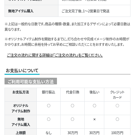
無地アイテム購入
ご注文完了後、1～2営業日で発送
※上記は一般的な日数です。商品の種類・数量、また加工するデザインによって必要日数は
異なります。
※オリジナルアイテム制作を開始するまでに、打ち合わせや完成イメージ制作のお時間が
かかります。お時間に余裕を持ってお早めにご相談いただくことをおすすめいたします。
ご注文の流れに関する詳細は「ご注文の流れ」をご覧ください。
お支払いについて
ご利用可能な支払い方法
お支払方法
銀行振込
代金引換
後払い
クレジット
カード
オリジナル
○
○
○
◯
アイテム制作
無地
○
○
✕
○
アイテム購入
上限額
なし
30万円
30万円
100万円