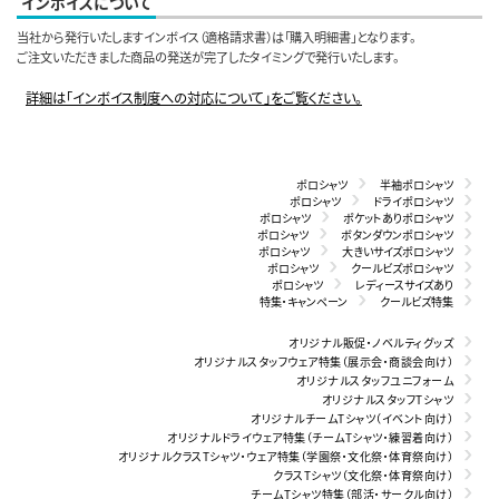
インボイスについて
当社から発行いたしますインボイス（適格請求書）は「購入明細書」となります。
ご注文いただきました商品の発送が完了したタイミングで発行いたします。
詳細は「インボイス制度への対応について」をご覧ください。
ポロシャツ
半袖ポロシャツ
ポロシャツ
ドライポロシャツ
ポロシャツ
ポケットありポロシャツ
ポロシャツ
ボタンダウンポロシャツ
ポロシャツ
大きいサイズポロシャツ
ポロシャツ
クールビズポロシャツ
ポロシャツ
レディースサイズあり
特集・キャンペーン
クールビズ特集
オリジナル販促・ノベルティグッズ
オリジナルスタッフウェア特集（展示会・商談会向け）
オリジナルスタッフユニフォーム
オリジナルスタッフTシャツ
オリジナルチームTシャツ（イベント向け）
オリジナルドライウェア特集（チームTシャツ・練習着向け）
オリジナルクラスTシャツ・ウェア特集（学園祭・文化祭・体育祭向け）
クラスTシャツ（文化祭・体育祭向け）
チームTシャツ特集（部活・サークル向け）