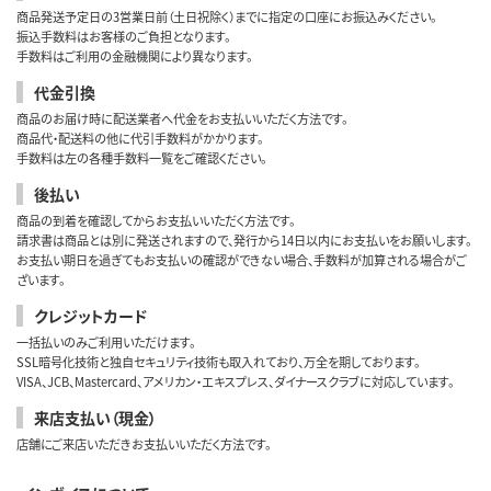
商品発送予定日の3営業日前（土日祝除く）までに指定の口座にお振込みください。
振込手数料はお客様のご負担となります。
手数料はご利用の金融機関により異なります。
代金引換
商品のお届け時に配送業者へ代金をお支払いいただく方法です。
商品代・配送料の他に代引手数料がかかります。
手数料は左の各種手数料一覧をご確認ください。
後払い
商品の到着を確認してからお支払いいただく方法です。
請求書は商品とは別に発送されますので、発行から14日以内にお支払いをお願いします。
お支払い期日を過ぎてもお支払いの確認ができない場合、手数料が加算される場合がご
ざいます。
クレジットカード
一括払いのみご利用いただけます。
SSL暗号化技術と独自セキュリティ技術も取入れており、万全を期しております。
VISA、JCB、Mastercard、アメリカン・エキスプレス、ダイナースクラブに対応しています。
来店支払い（現金）
店舗にご来店いただきお支払いいただく方法です。