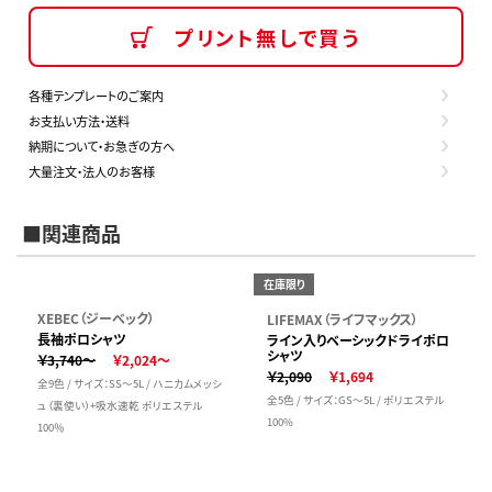
プリント無しで買う
各種テンプレートのご案内
お支払い方法・送料
納期について・お急ぎの方へ
大量注文・法人のお客様
■関連商品
在庫限り
XEBEC（ジーベック）
LIFEMAX（ライフマックス）
長袖ポロシャツ
ライン入りベーシックドライポロ
シャツ
￥3,740～
￥2,024～
￥2,090
￥1,694
全9色 / サイズ：SS～5L / ハニカムメッシ
全5色 / サイズ：GS～5L / ポリエステル
ュ（裏使い）+吸水速乾 ポリエステル
100%
100％