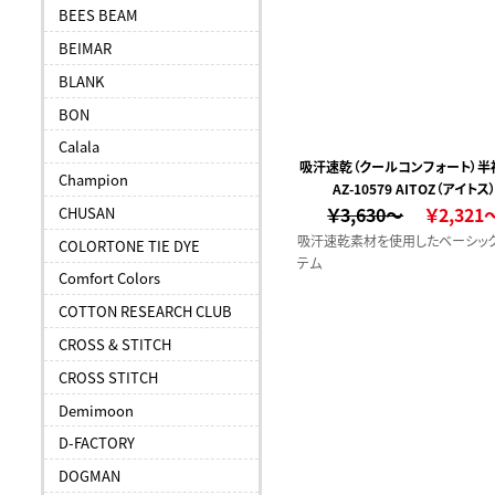
BEES BEAM
BEIMAR
BLANK
BON
Calala
吸汗速乾（クールコンフォート）半
Champion
シャツ（男女兼用）（ポケット付
AZ-10579 AITOZ（アイトス
￥3,630～
￥2,321
CHUSAN
吸汗速乾素材を使用したベーシッ
COLORTONE TIE DYE
テム
Comfort Colors
COTTON RESEARCH CLUB
CROSS & STITCH
CROSS STITCH
Demimoon
D-FACTORY
DOGMAN