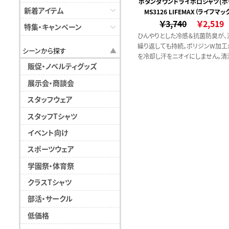
ボタンダウンドライポロシャツ(ポ
新着アイテム
MS3126 LIFEMAX（ライフマッ
W加工)
￥3,740
￥2,519
特集・キャンペーン
ひんやりとした冷感＆抗菌防臭が、
繰り返しても持続。ポリジンW加工
シーンから探す
を冷却し汗をニオイにしません。清
販促・ノベルティグッズ
涼しさが続く爽やかなポロシャツで
汗に反応して働く自動冷却効果で
展示会・商談会
り快適をキープ
スタッフウェア
スタッフTシャツ
イベント向け
スポーツウェア
学園祭・体育祭
クラスTシャツ
部活・サークル
低価格