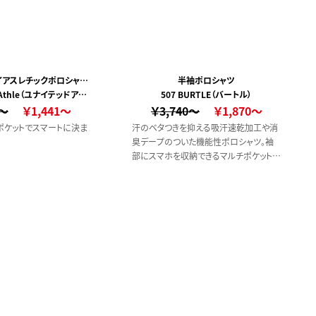
ライアスレチックポロシャツ
半袖ポロシャツ
d Athle（ユナイテッドアス
ウン)(ポケット付)
507 BURTLE（バートル）
8～
レ）
￥1,441～
￥3,740～
￥1,870～
ポケットでスマートに決ま
汗のベタつきを抑える吸汗速乾加工や消
臭デープのついた機能性ポロシャツ。袖
部にスマホを収納できるマルチポケット付
き。【消臭】【吸汗速乾】【ストレッチ】