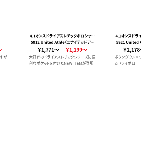
4.1オンスドライアスレチックポロシャツ
4.1オンスド
5912 United Athle（ユナイテッドアス
(ポケット付)
5921 Unite
(ボタンダ
～
￥1,771～
レ）
￥1,199～
￥2,17
ットが
大好評のドライアスレチックシリーズに便
ボタンダウン×
利なポケットを付けたNEW ITEMが登場
るドライポロ