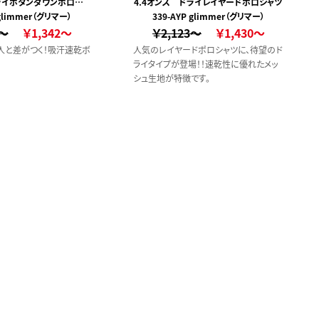
ドライボタンダウンポロシャ
4.4オンス ドライレイヤードポロシャツ
 glimmer（グリマー）
ツ
339-AYP glimmer（グリマー）
0～
￥1,342～
￥2,123～
￥1,430～
人と差がつく！吸汗速乾ボ
人気のレイヤードポロシャツに、待望のド
ライタイプが登場！！速乾性に優れたメッ
シュ生地が特徴です。