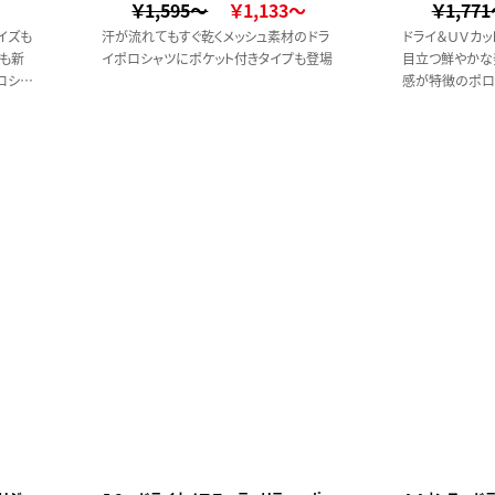
￥1,595～
￥1,133～
￥1,77
イズも
汗が流れてもすぐ乾くメッシュ素材のドラ
ドライ＆ＵＶカッ
も新
イポロシャツにポケット付きタイプも登場
目立つ鮮やかな
ロシャ
感が特徴のポロ