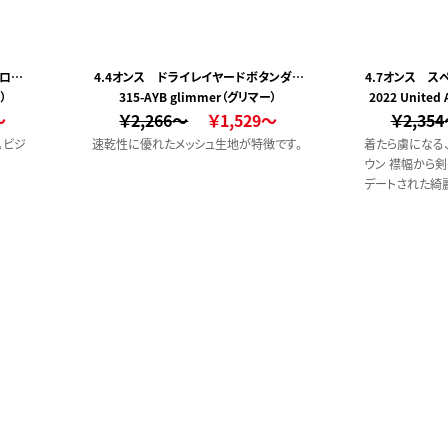
ポロシャ
4.4オンス ドライレイヤードボタンダウ
4.7オンス 
）
315-AYB glimmer（グリマー）
ンポロシャツ
2022 Unite
シャツ(ボタン
～
￥2,266～
￥1,529～
￥2,35
。ビジ
速乾性に優れたメッシュ生地が特徴です。
着たら虜になる
ウン 襟幅から
デートされた綺