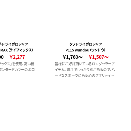
の子ドライポロシャツ
タフドライポロシャツ
IFEMAX（ライフマックス）
P115 wundou（ウンドウ）
00
￥2,277
￥1,760～
￥1,507～
テックス」を使用、高い機
皆様にご好評頂いているロングセラーア
タンダードカラーのポロ
イテム。 厚手でしっかり感があるので、ハ
ードなスポーツにも安心のクオリティで
す。