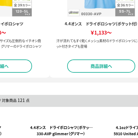
ライポロシャツ
4.4オンス ドライポロシャツ(ポケット付）
8～
￥1,133～
・サイズも圧倒的なイチオシ商
汗が流れてもすぐ乾くメッシュ素材のドライポロシャツに
 グリマーのドライポロシャツ
ット付きタイプも登場
細へ
商品詳細へ
121
/ 対象商品
点
ツ
4.4オンス ドライポロシャツ(ポケット
4.1ozドラ
）
330-AVP glimmer（グリマー）
付）
5910 Unite