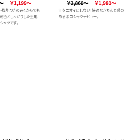
1～
レ）
￥1,199～
￥2,860～
￥1,980～
ト機能つきの遠くからでも
汗をニオイにしない！快適なきちんと感の
発色としっかりした生地
あるポロシャツデビュー。
シャツです。