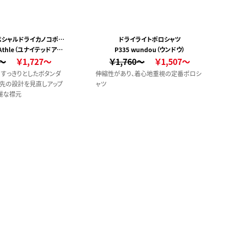
スペシャルドライカノコポロ
ドライライトポロシャツ
d Athle（ユナイテッドアス
ダウン)(ローブリード)
P335 wundou（ウンドウ）
4～
レ）
￥1,727～
￥1,760～
￥1,507～
、すっきりとしたボタンダ
伸縮性があり、着心地重視の定番ポロシ
剣先の設計を見直しアップ
ャツ
麗な襟元