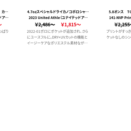
 カノ
4.7ozスペシャルドライカノコポロシャツ
5.8オンス 
ッドアス
)
2023 United Athle（ユナイテッドアス
(ボタンダウン)(ポケット付)
141-NVP Pr
～
￥2,486～
レ）
￥1,815～
￥2,25
っぱり
2022-01ポロにポケットが追加され、さら
プリントがすっき
にユースフルに。DRY+UVカットの機能と
ケットなしのシン
イージーケアなポリエステル素材ながら、
鹿の子編みによる上品な表情もあり、発
色も最高。