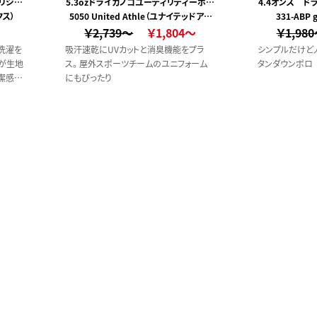
リジン
5.3ozドライカノコユーティリティーポロ
4.4オンス 
クス）
5050 United Athle（ユナイテッドアス
シャツ
331-ABP
￥2,739～
レ）
￥1,804～
￥1,98
洗濯を
吸汗速乾にUVカットと消臭機能をプラ
シンプルだけど
が生地
ス。 屋外スポーツチームのユニフォーム
タンダウンポロ
潔感と
にもぴったり
す。
ひんや