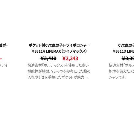
袖ポロ
ポケット付CVC鹿の子ドライポロシャツ
CVC鹿
）
）
MS3114 LIFEMAX（ライフマックス）
(ポケット付)
MS3113 L
～
￥3,410
￥2,343
￥3,3
クアイ
快適素材「ボルテックス」を使用した高い
快適素材「ボル
機能性が特徴。Ｙシャツを参考にした物の
能性を備えたス
入れやすさを重視したポケットが魅力の
シャツです。
ポロシャツです。