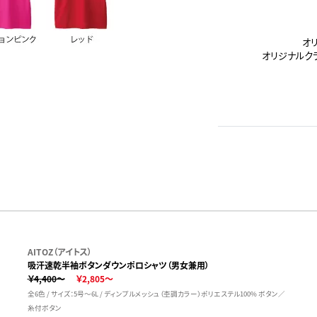
オ
オリジナルク
AITOZ（アイトス）
吸汗速乾半袖ボタンダウンポロシャツ（男女兼用）
￥4,400～
￥2,805～
全6色 / サイズ：5号～6L / ディンプルメッシュ（杢調カラー）ポリエステル100% ボタン／
糸付ボタン