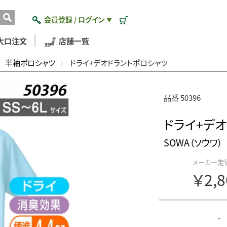
会員登録 / ログイン
▼
大口注文
店舗一覧
半袖ポロシャツ
ドライ+デオドラントポロシャツ
品番 50396
ドライ+デ
SOWA（ソウワ）
メーカー定
￥2,
-