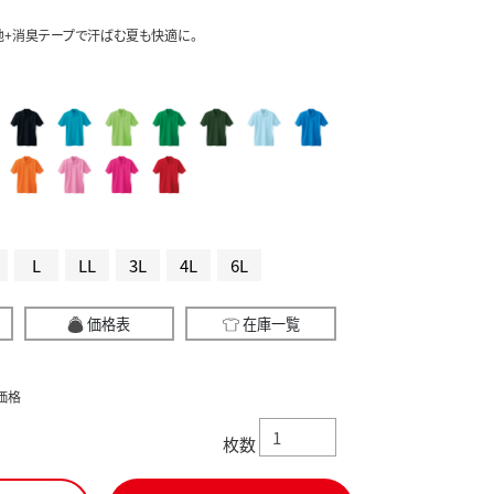
+消臭テープで汗ばむ夏も快適に。
L
LL
3L
4L
6L
価格表
在庫一覧
価格
枚数