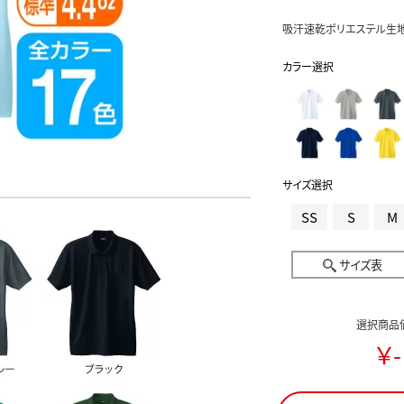
吸汗速乾ポリエステル生地
カラー選択
サイズ選択
SS
S
M
サイズ表
選択商品
￥-