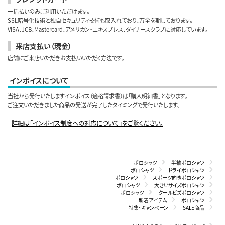
一括払いのみご利用いただけます。
SSL暗号化技術と独自セキュリティ技術も取入れており、万全を期しております。
VISA、JCB、Mastercard、アメリカン・エキスプレス、ダイナースクラブに対応しています。
来店支払い（現金）
店舗にご来店いただきお支払いいただく方法です。
インボイスについて
当社から発行いたしますインボイス（適格請求書）は「購入明細書」となります。
ご注文いただきました商品の発送が完了したタイミングで発行いたします。
詳細は「インボイス制度への対応について」をご覧ください。
ポロシャツ
半袖ポロシャツ
ポロシャツ
ドライポロシャツ
ポロシャツ
スポーツ向きポロシャツ
ポロシャツ
大きいサイズポロシャツ
ポロシャツ
クールビズポロシャツ
新着アイテム
ポロシャツ
特集・キャンペーン
SALE商品