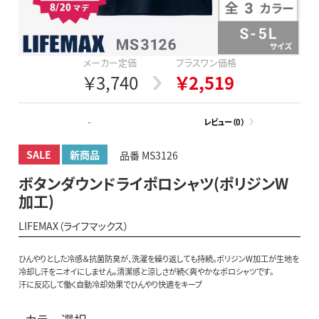
メーカー定価
プラスワン価格
￥3,740
￥2,519
-
レビュー（0）
SALE
新商品
品番 MS3126
ボタンダウンドライポロシャツ(ポリジンW
加工)
LIFEMAX（ライフマックス）
ひんやりとした冷感＆抗菌防臭が、洗濯を繰り返しても持続。ポリジンW加工が生地を
冷却し汗をニオイにしません。清潔感と涼しさが続く爽やかなポロシャツです。
汗に反応して働く自動冷却効果でひんやり快適をキープ