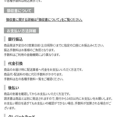
※各種手数料は税込表示です。
領収書について
領収書に関する詳細は「領収書について」をご覧ください。
お支払い方法詳細
銀行振込
商品発送予定日の3営業日前（土日祝除く）までに指定の口座にお振込みください。
振込手数料はお客様のご負担となります。
手数料はご利用の金融機関により異なります。
代金引換
商品のお届け時に配送業者へ代金をお支払いいただく方法です。
商品代・配送料の他に代引手数料がかかります。
手数料は左の各種手数料一覧をご確認ください。
後払い
商品の到着を確認してからお支払いいただく方法です。
請求書は商品とは別に発送されますので、発行から14日以内にお支払いをお願いします。
お支払い期日を過ぎてもお支払いの確認ができない場合、手数料が加算される場合がご
ざいます。
クレジットカード