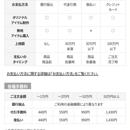
お支払方法
銀行振込
代金引換
後払い
クレジット
カード
オリジナル
○
○
○
◯
アイテム制作
無地
○
○
✕
○
アイテム購入
上限額
なし
30万円
30万円
100万円
未満
以下
以下
支払いの
商品
商品
商品
ご注文
タイミング
発送前
到着時
到着後
完了時
お支払い方法に関する詳細は「お支払い方法」をご覧ください。
各種手数料
ご注文金額
～1万円
～3万円
～10万円
10万円以上
銀行振込
ご利用の金融機関により異なります
代引手数料
440円
550円
990円
1,430円
後払い
440円
550円
990円
1,430円