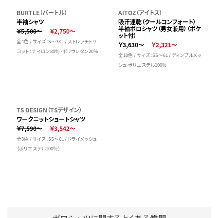
BURTLE（バートル）
AITOZ（アイトス）
半袖シャツ
吸汗速乾（クールコンフォート）
半袖ポロシャツ（男女兼用）（ポケ
￥5,500～
￥2,750～
ット付）
全4色 / サイズ：S～3XL / ストレッチトリ
￥3,630～
￥2,321～
コット：ナイロン80％・ポリウレタン20％
全10色 / サイズ：SS～6L / ディンプルメッ
シュ ポリエステル100%
TS DESIGN（TSデザイン）
ワークニットショートシャツ
￥7,590～
￥3,542～
全3色 / サイズ：SS～6L / ドライメッシュ
（ポリエステル100％）