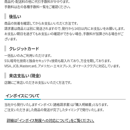
商品代・配送料の他に代引手数料がかかります。
手数料は左の各種手数料一覧をご確認ください。
後払い
商品の到着を確認してからお支払いいただく方法です。
請求書は商品とは別に発送されますので、発行から14日以内にお支払いをお願いします。
お支払い期日を過ぎてもお支払いの確認ができない場合、手数料が加算される場合がご
ざいます。
クレジットカード
一括払いのみご利用いただけます。
SSL暗号化技術と独自セキュリティ技術も取入れており、万全を期しております。
VISA、JCB、Mastercard、アメリカン・エキスプレス、ダイナースクラブに対応しています。
来店支払い（現金）
店舗にご来店いただきお支払いいただく方法です。
インボイスについて
当社から発行いたしますインボイス（適格請求書）は「購入明細書」となります。
ご注文いただきました商品の発送が完了したタイミングで発行いたします。
詳細は「インボイス制度への対応について」をご覧ください。