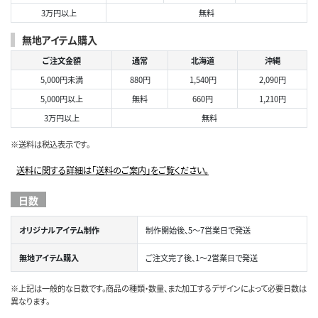
3万円以上
無料
無地アイテム購入
ご注文金額
通常
北海道
沖縄
5,000円未満
880円
1,540円
2,090円
5,000円以上
無料
660円
1,210円
3万円以上
無料
※送料は税込表示です。
送料に関する詳細は「送料のご案内」をご覧ください。
日数
オリジナルアイテム制作
制作開始後、5～7営業日で発送
無地アイテム購入
ご注文完了後、1～2営業日で発送
※上記は一般的な日数です。商品の種類・数量、また加工するデザインによって必要日数は
異なります。