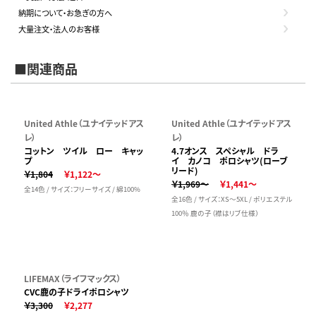
納期について・お急ぎの方へ
大量注文・法人のお客様
■関連商品
United Athle（ユナイテッドアス
United Athle（ユナイテッドアス
レ）
レ）
コットン ツイル ロー キャッ
4.7オンス スペシャル ドラ
プ
イ カノコ ポロシャツ(ローブ
リード)
￥1,804
￥1,122～
￥1,969～
￥1,441～
全14色 / サイズ：フリーサイズ / 綿100%
全16色 / サイズ：XS～5XL / ポリエステル
100％ 鹿の子（襟はリブ仕様）
LIFEMAX（ライフマックス）
CVC鹿の子ドライポロシャツ
￥3,300
￥2,277