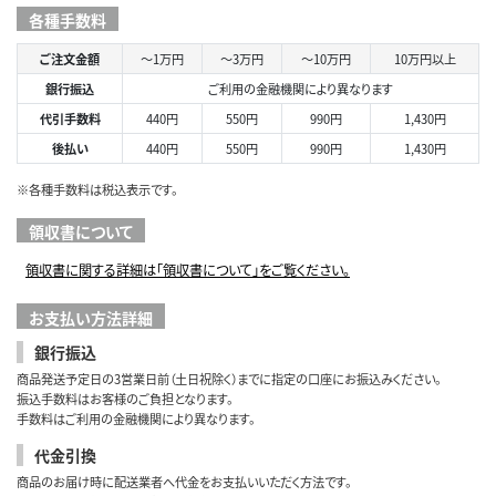
各種手数料
ご注文金額
～1万円
～3万円
～10万円
10万円以上
銀行振込
ご利用の金融機関により異なります
代引手数料
440円
550円
990円
1,430円
後払い
440円
550円
990円
1,430円
※各種手数料は税込表示です。
領収書について
領収書に関する詳細は「領収書について」をご覧ください。
お支払い方法詳細
銀行振込
商品発送予定日の3営業日前（土日祝除く）までに指定の口座にお振込みください。
振込手数料はお客様のご負担となります。
手数料はご利用の金融機関により異なります。
代金引換
商品のお届け時に配送業者へ代金をお支払いいただく方法です。