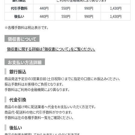
代引手数料
440円
550円
990円
1,430円
後払い
440円
550円
990円
1,430円
※各種手数料は税込表示です。
領収書について
領収書に関する詳細は「領収書について」をご覧ください。
お支払い方法詳細
銀行振込
商品発送予定日の3営業日前（土日祝除く）までに指定の口座にお振込みください。
振込手数料はお客様のご負担となります。
手数料はご利用の金融機関により異なります。
代金引換
商品のお届け時に配送業者へ代金をお支払いいただく方法です。
商品代・配送料の他に代引手数料がかかります。
手数料は左の各種手数料一覧をご確認ください。
後払い
商品の到着を確認してからお支払いいただく方法です。