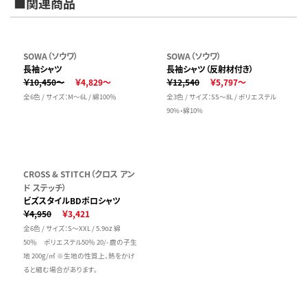
■関連商品
SOWA（ソウワ）
SOWA（ソウワ）
長袖シャツ
長袖シャツ（反射材付き）
￥10,450～
￥4,829～
￥12,540
￥5,797～
全6色 / サイズ：M～6L / 綿100％
全3色 / サイズ：SS～8L / ポリエステル
90%・綿10%
CROSS & STITCH（クロス アン
ド ステッチ）
ビズスタイルBDポロシャツ
￥4,950
￥3,421
全6色 / サイズ：S～XXL / 5.9oz 綿
50％ ポリエステル50％ 20/- 鹿の子生
地 200g/㎡ ※生地の性質上、熱をかけ
ると縮む場合があります。