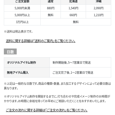
ご注文金額
通常
北海道
沖縄
5,000円未満
880円
1,540円
2,090円
5,000円以上
無料
660円
1,210円
3万円以上
無料
※送料は税込表示です。
送料に関する詳細は「送料のご案内」をご覧ください。
日数
オリジナルアイテム制作
制作開始後、5～7営業日で発送
無地アイテム購入
ご注文完了後、1～2営業日で発送
※上記は一般的な日数です。商品の種類・数量、また加工するデザインによって必要日数は
異なります。
※オリジナルアイテム制作を開始するまでに、打ち合わせや完成イメージ制作のお時間が
かかります。お時間に余裕を持ってお早めにご相談いただくことをおすすめいたします。
ご注文の流れに関する詳細は「ご注文の流れ」をご覧ください。