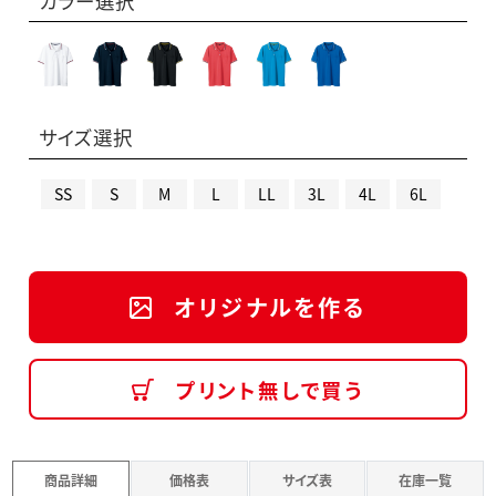
カラー選択
サイズ選択
SS
S
M
L
LL
3L
4L
6L
オリジナルを作る
プリント無しで買う
商品詳細
価格表
サイズ表
在庫一覧