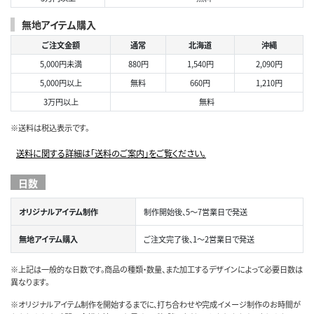
無地アイテム購入
ご注文金額
通常
北海道
沖縄
5,000円未満
880円
1,540円
2,090円
5,000円以上
無料
660円
1,210円
3万円以上
無料
※送料は税込表示です。
送料に関する詳細は「送料のご案内」をご覧ください。
日数
オリジナルアイテム制作
制作開始後、5～7営業日で発送
無地アイテム購入
ご注文完了後、1～2営業日で発送
※上記は一般的な日数です。商品の種類・数量、また加工するデザインによって必要日数は
異なります。
※オリジナルアイテム制作を開始するまでに、打ち合わせや完成イメージ制作のお時間が