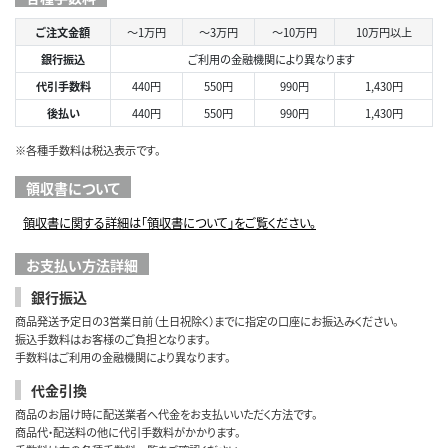
ご注文金額
～1万円
～3万円
～10万円
10万円以上
銀行振込
ご利用の金融機関により異なります
代引手数料
440円
550円
990円
1,430円
後払い
440円
550円
990円
1,430円
※各種手数料は税込表示です。
領収書について
領収書に関する詳細は「領収書について」をご覧ください。
お支払い方法詳細
銀行振込
商品発送予定日の3営業日前（土日祝除く）までに指定の口座にお振込みください。
振込手数料はお客様のご負担となります。
手数料はご利用の金融機関により異なります。
代金引換
商品のお届け時に配送業者へ代金をお支払いいただく方法です。
商品代・配送料の他に代引手数料がかかります。