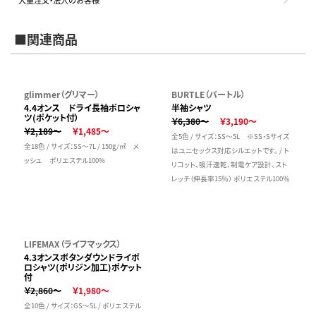
大量注文・法人のお客様
■関連商品
glimmer（グリマー）
BURTLE（バートル）
4.4オンス ドライ長袖ポロシャ
半袖シャツ
ツ(ポケット付）
￥6,380～
￥3,190～
￥2,189～
￥1,485～
全5色 / サイズ：SS～5L ※SS・Sサイズ
全18色 / サイズ：SS～7L / 150g/㎡ メ
はユニセックス対応シルエットです。 / ト
ッシュ ポリエステル100%
リコット、吸汗速乾、制電ケア設計、スト
レッチ（伸長率15％） ポリエステル100％
LIFEMAX（ライフマックス）
4.3オンスボタンダウンドライポ
ロシャツ(ポリジン加工)ポケット
付
￥2,860～
￥1,980～
全10色 / サイズ：GS～5L / ポリエステル