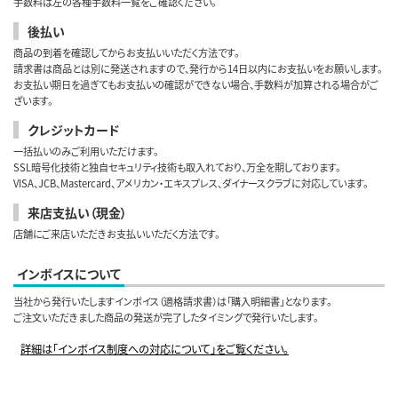
手数料は左の各種手数料一覧をご確認ください。
後払い
商品の到着を確認してからお支払いいただく方法です。
請求書は商品とは別に発送されますので、発行から14日以内にお支払いをお願いします。
お支払い期日を過ぎてもお支払いの確認ができない場合、手数料が加算される場合がご
ざいます。
クレジットカード
一括払いのみご利用いただけます。
SSL暗号化技術と独自セキュリティ技術も取入れており、万全を期しております。
VISA、JCB、Mastercard、アメリカン・エキスプレス、ダイナースクラブに対応しています。
来店支払い（現金）
店舗にご来店いただきお支払いいただく方法です。
インボイスについて
当社から発行いたしますインボイス（適格請求書）は「購入明細書」となります。
ご注文いただきました商品の発送が完了したタイミングで発行いたします。
詳細は「インボイス制度への対応について」をご覧ください。