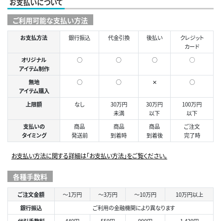
お支払いについて
ご利用可能な支払い方法
お支払方法
銀行振込
代金引換
後払い
クレジット
カード
オリジナル
○
○
○
◯
アイテム制作
無地
○
○
✕
○
アイテム購入
上限額
なし
30万円
30万円
100万円
未満
以下
以下
支払いの
商品
商品
商品
ご注文
タイミング
発送前
到着時
到着後
完了時
お支払い方法に関する詳細は「お支払い方法」をご覧ください。
各種手数料
ご注文金額
～1万円
～3万円
～10万円
10万円以上
銀行振込
ご利用の金融機関により異なります
代引手数料
440円
550円
990円
1,430円