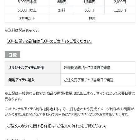
5,000円未満
880円
1,540円
2,090円
5,000円以上
無料
660円
1,210円
3万円以上
無料
※送料は税込表示です。
送料に関する詳細は「送料のご案内」をご覧ください。
日数
オリジナルアイテム制作
制作開始後、5～7営業日で発送
無地アイテム購入
ご注文完了後、1～2営業日で発送
※上記は一般的な日数です。商品の種類・数量、また加工するデザインによって必要日数は
異なります。
※オリジナルアイテム制作を開始するまでに、打ち合わせや完成イメージ制作のお時間が
かかります。お時間に余裕を持ってお早めにご相談いただくことをおすすめいたします。
ご注文の流れに関する詳細は「ご注文の流れ」をご覧ください。