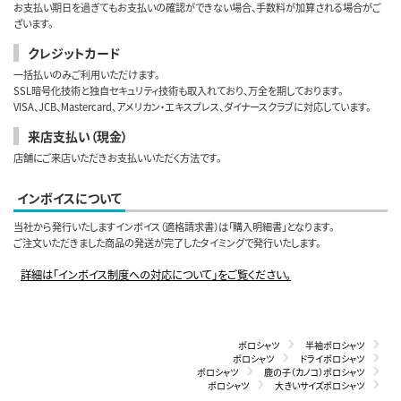
お支払い期日を過ぎてもお支払いの確認ができない場合、手数料が加算される場合がご
ざいます。
クレジットカード
一括払いのみご利用いただけます。
SSL暗号化技術と独自セキュリティ技術も取入れており、万全を期しております。
VISA、JCB、Mastercard、アメリカン・エキスプレス、ダイナースクラブに対応しています。
来店支払い（現金）
店舗にご来店いただきお支払いいただく方法です。
インボイスについて
当社から発行いたしますインボイス（適格請求書）は「購入明細書」となります。
ご注文いただきました商品の発送が完了したタイミングで発行いたします。
詳細は「インボイス制度への対応について」をご覧ください。
ポロシャツ
半袖ポロシャツ
ポロシャツ
ドライポロシャツ
ポロシャツ
鹿の子（カノコ）ポロシャツ
ポロシャツ
大きいサイズポロシャツ