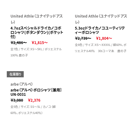
United Athle（ユナイテッドアス
United Athle（ユナイテッドアス
レ）
レ）
4.7ozスペシャルドライカノコポ
5.3ozドライカノコユーティリテ
ロシャツ(ボタンダウン)(ポケット
ィーポロシャツ
付)
￥2,739～
￥1,804～
￥2,486～
￥1,815～
全8色 / サイズ：XS～XXXXL / 綿60%、ポ
全7色 / サイズ：XS～5XL / ポリエステル
リエステル40％ 30sコーマ糸 鹿の子
100％ 鹿の子
在庫限り
arbe（アルベ）
arbe（アルベ）ポロシャツ［兼用］
UN-0031
￥3,080
￥2,376
全5色 / サイズ：SS～5L / カノコ（綿
60％、ポリエステル40％）