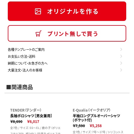
オリジナルを作る
プリント無しで買う
各種テンプレートのご案内
お支払い方法・送料
納期について・お急ぎの方へ
大量注文・法人のお客様
■関連商品
TENDER（テンダー）
E-Qualia（イークオリア）
長袖ポロシャツ［男女兼用］
半袖ロングプルオーバーシャツ
(ポケット付)
￥8,690
￥6,017
￥7,590
￥5,258
全7色 / サイズ：SS～EL / 鹿の子（ポリエ
全7色 / サイズ：7号～17号 / トリコットス
ステル76％、綿24％）（内再生ポリエステ