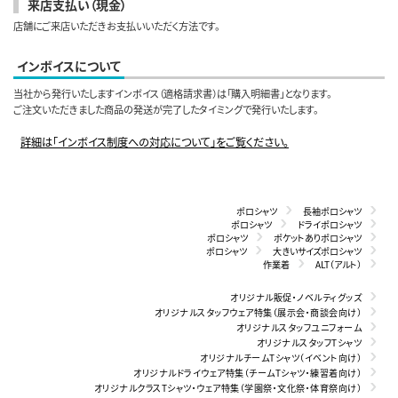
来店支払い（現金）
店舗にご来店いただきお支払いいただく方法です。
インボイスについて
当社から発行いたしますインボイス（適格請求書）は「購入明細書」となります。
ご注文いただきました商品の発送が完了したタイミングで発行いたします。
詳細は「インボイス制度への対応について」をご覧ください。
ポロシャツ
長袖ポロシャツ
ポロシャツ
ドライポロシャツ
ポロシャツ
ポケットありポロシャツ
ポロシャツ
大きいサイズポロシャツ
作業着
ALT（アルト）
オリジナル販促・ノベルティグッズ
オリジナルスタッフウェア特集（展示会・商談会向け）
オリジナルスタッフユニフォーム
オリジナルスタッフTシャツ
オリジナルチームTシャツ（イベント向け）
オリジナルドライウェア特集（チームTシャツ・練習着向け）
オリジナルクラスTシャツ・ウェア特集（学園祭・文化祭・体育祭向け）