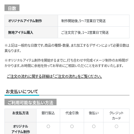
日数
オリジナルアイテム制作
制作開始後、5～7営業日で発送
無地アイテム購入
ご注文完了後、1～2営業日で発送
※上記は一般的な日数です。商品の種類・数量、また加工するデザインによって必要日数は
異なります。
※オリジナルアイテム制作を開始するまでに、打ち合わせや完成イメージ制作のお時間が
かかります。お時間に余裕を持ってお早めにご相談いただくことをおすすめいたします。
ご注文の流れに関する詳細は「ご注文の流れ」をご覧ください。
お支払いについて
ご利用可能な支払い方法
お支払方法
銀行振込
代金引換
後払い
クレジット
カード
オリジナル
○
○
○
◯
アイテム制作