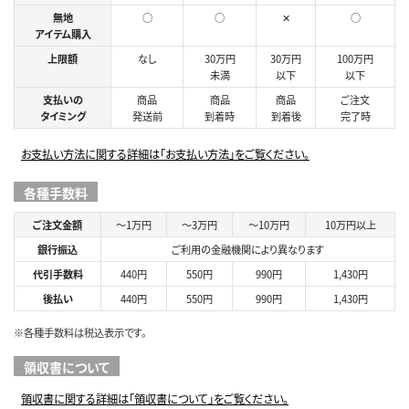
無地
○
○
✕
○
アイテム購入
上限額
なし
30万円
30万円
100万円
未満
以下
以下
支払いの
商品
商品
商品
ご注文
タイミング
発送前
到着時
到着後
完了時
お支払い方法に関する詳細は「お支払い方法」をご覧ください。
各種手数料
ご注文金額
～1万円
～3万円
～10万円
10万円以上
銀行振込
ご利用の金融機関により異なります
代引手数料
440円
550円
990円
1,430円
後払い
440円
550円
990円
1,430円
※各種手数料は税込表示です。
領収書について
領収書に関する詳細は「領収書について」をご覧ください。