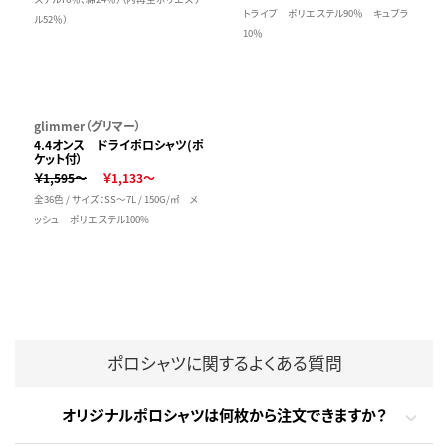
トライプ ポリエステル90％ キュプラ
ル52％）
10％
glimmer（グリマー）
4.4オンス ドライポロシャツ(ポ
ケット付）
￥1,595～
￥1,133～
全36色 / サイズ：SS～7L / 150G/㎡ メ
ッシュ ポリエステル100%
ポロシャツに関するよくある質問
オリジナルポロシャツは何枚から注文できますか？