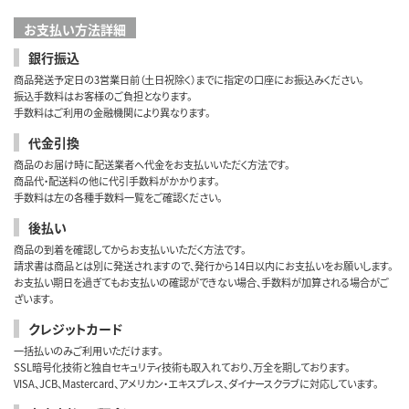
お支払い方法詳細
銀行振込
商品発送予定日の3営業日前（土日祝除く）までに指定の口座にお振込みください。
振込手数料はお客様のご負担となります。
手数料はご利用の金融機関により異なります。
代金引換
商品のお届け時に配送業者へ代金をお支払いいただく方法です。
商品代・配送料の他に代引手数料がかかります。
手数料は左の各種手数料一覧をご確認ください。
後払い
商品の到着を確認してからお支払いいただく方法です。
請求書は商品とは別に発送されますので、発行から14日以内にお支払いをお願いします。
お支払い期日を過ぎてもお支払いの確認ができない場合、手数料が加算される場合がご
ざいます。
クレジットカード
一括払いのみご利用いただけます。
SSL暗号化技術と独自セキュリティ技術も取入れており、万全を期しております。
VISA、JCB、Mastercard、アメリカン・エキスプレス、ダイナースクラブに対応しています。