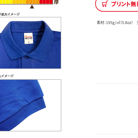
プリント無
素材：195g/㎡（5.8o