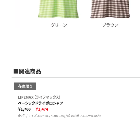
■関連商品
在庫限り
LIFEMAX（ライフマックス）
ベーシックドライポロシャツ
￥1,760
￥1,474
全7色 / サイズ：GS～5L / 4.3oz 145g/㎡ 75d ポリエステル100％