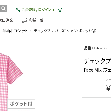
会員登録 / ログイン
▼
大口注文
店舗一覧
半袖ポロシャツ
チェックプリントポロシャツ（ポケット付）
品番 FB4523U
チェックプ
Face Mix（
メ
￥