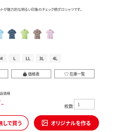
ットが魅力的な明るい印象のチェック柄ポロシャツです。
M
L
LL
3L
4L
価格表
在庫一覧
品価格
-
枚数
無しで買う
オリジナルを作る