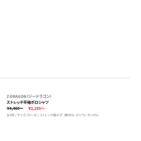
Z-DRAGON（ジードラゴン）
ストレッチ半袖ポロシャツ
￥4,400～
￥2,255～
全4色 / サイズ：SS～5L / ストレッチ鹿の子 （綿96％・ポリウレタン4％）