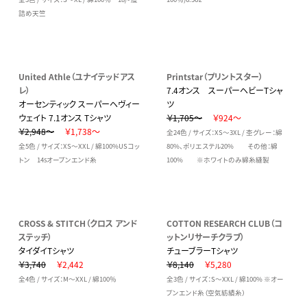
詰め天竺
United Athle（ユナイテッドアス
Printstar（プリントスター）
レ）
7.4オンス スーパーヘビーTシャ
オーセンティック スーパーヘヴィー
ツ
ウェイト 7.1オンス Tシャツ
￥1,705～
￥924～
￥2,948～
￥1,738～
全24色 / サイズ：XS～3XL / 杢グレー：綿
全5色 / サイズ：XS～XXL / 綿100%USコッ
80%、ポリエステル20% その他：綿
トン 14sオープンエンド糸
100% ※ホワイトのみ綿糸縫製
CROSS & STITCH（クロス アンド
COTTON RESEARCH CLUB（コ
ステッチ）
ットンリサーチクラブ）
タイダイTシャツ
チューブラーTシャツ
￥3,740
￥2,442
￥8,140
￥5,280
全4色 / サイズ：M～XXL / 綿100％
全3色 / サイズ：S～XXL / 綿100% ※オー
プンエンド糸（空気紡績糸）