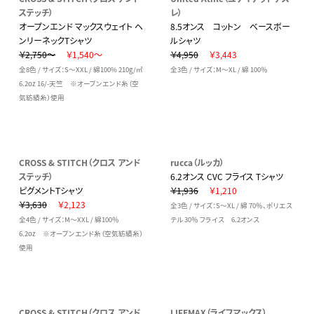
ステッチ）
レ）
オープンエンド マックスウェイト ヘ
8.5オンス コットン ベースボー
ンリーネックTシャツ
ルシャツ
￥2,750～
￥1,540～
￥4,950
￥3,443
全8色 / サイズ：S～XXL / 綿100% 210g/㎡
全3色 / サイズ：M～XL / 綿 100％
6.2oz 16/-天竺 ※オープンエンド糸（空
気紡績糸）使用
CROSS & STITCH（クロス アンド
rucca（ルッカ）
ステッチ）
6.2オンス CVC フライス Tシャツ
ピグメントTシャツ
￥1,936
￥1,210
￥3,630
￥2,123
全3色 / サイズ：S～XL / 綿 70％、ポリエス
全4色 / サイズ：M～XXL / 綿100％
テル 30％ フライス 6.2オンス
6.2oz ※オープンエンド糸（空気紡績糸）
使用
CROSS & STITCH（クロス アンド
LIFEMAX（ライフマックス）