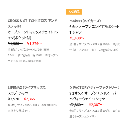
人気商品
CROSS & STITCH（クロス アンド
makers（メイカーズ）
ステッチ）
6.6oz オープンエンド半袖ポケット
オープンエンドマックスウェイトTシ
T シャツ
ャツ(ポケット付)
￥1,430～
￥1,980～
￥1,276～
全1色 / サイズ：S～XXL / 綿100％ 16/-天
全8色 / サイズ：S～XXL / 16/- 天竺
竺（オープンエンド糸） 225g/㎡（6.6oz）
6.2oz (210g/㎡) 綿100% ※オープン
エンド糸（空気紡績糸）使用
LIFEMAX（ライフマックス）
D-FACTORY（ディーファクトリー ）
スラブTシャツ
9.2オンス オープンエンドスーパー
￥3,520
￥2,365
へヴィーウェイトTシャツ
￥2,860～
￥2,387～
全5色 / サイズ：XS～XXL / 6.8oz 綿100%
※横割り仕様です。
全5色 / サイズ：S～XXL / 綿100％ 10/-天
竺（オープンエンド糸）