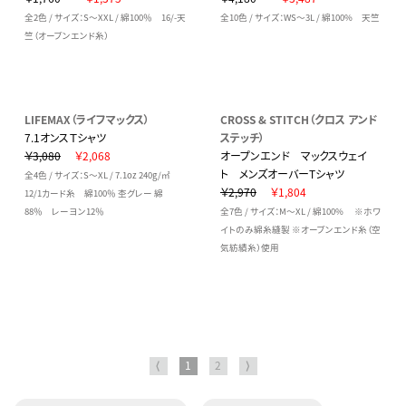
全2色 / サイズ：S～XXL / 綿100％ 16/-天
全10色 / サイズ：WS～3L / 綿100% 天竺
竺（オープンエンド糸）
LIFEMAX（ライフマックス）
CROSS & STITCH（クロス アンド
7.1オンスＴシャツ
ステッチ）
￥3,080
￥2,068
オープンエンド マックスウェイ
ト メンズオーバーTシャツ
全4色 / サイズ：S～XL / 7.1oz 240g/㎡
￥2,970
￥1,804
12/1カード糸 綿100％ 杢グレー 綿
88％ レーヨン12％
全7色 / サイズ：M～XL / 綿100% ※ホワ
イトのみ綿糸縫製 ※オープンエンド糸（空
気紡績糸）使用
⟨
1
2
⟩