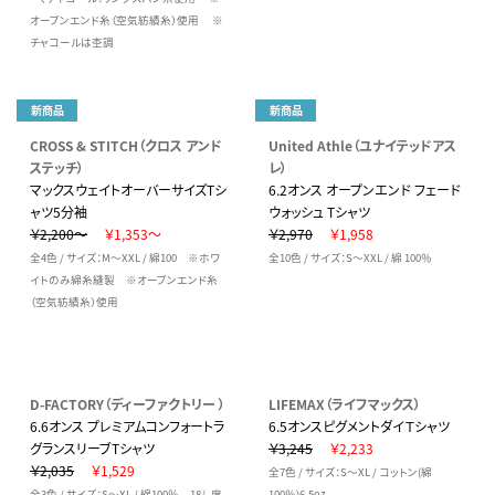
オープンエンド糸（空気紡績糸）使用 ※
チャコールは杢調
新商品
新商品
CROSS & STITCH（クロス アンド
United Athle（ユナイテッドアス
ステッチ）
レ）
マックスウェイトオーバーサイズTシ
6.2オンス オープンエンド フェード
ャツ5分袖
ウォッシュ Tシャツ
￥2,200～
￥1,353～
￥2,970
￥1,958
全4色 / サイズ：M～XXL / 綿100 ※ホワ
全10色 / サイズ：S～XXL / 綿 100％
イトのみ綿糸縫製 ※オープンエンド糸
（空気紡績糸）使用
D-FACTORY（ディーファクトリー ）
LIFEMAX（ライフマックス）
6.6オンス プレミアムコンフォートラ
6.5オンスピグメントダイＴシャツ
グランスリーブTシャツ
￥3,245
￥2,233
￥2,035
￥1,529
全7色 / サイズ：S～XL / コットン(綿
全3色 / サイズ：S～XL / 綿100％ 18/- 度
100％)6.5oz