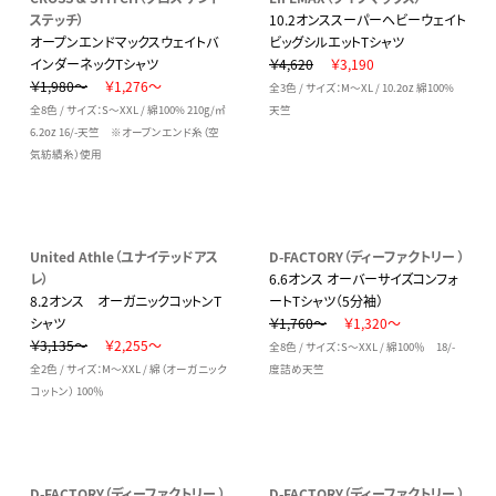
ステッチ）
10.2オンススーパーヘビーウェイト
オープンエンドマックスウェイトバ
ビッグシルエットTシャツ
インダーネックTシャツ
￥4,620
￥3,190
￥1,980～
￥1,276～
全3色 / サイズ：M～XL / 10.2oz 綿100%
全8色 / サイズ：S～XXL / 綿100% 210g/㎡
天竺
6.2oz 16/-天竺 ※オープンエンド糸（空
気紡績糸）使用
United Athle（ユナイテッドアス
D-FACTORY（ディーファクトリー ）
レ）
6.6オンス オーバーサイズコンフォ
8.2オンス オーガニックコットンT
ートTシャツ（5分袖）
シャツ
￥1,760～
￥1,320～
￥3,135～
￥2,255～
全8色 / サイズ：S～XXL / 綿100％ 18/-
全2色 / サイズ：M～XXL / 綿（オーガニック
度詰め天竺
コットン） 100％
D-FACTORY（ディーファクトリー ）
D-FACTORY（ディーファクトリー ）