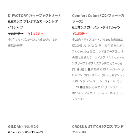
D-FACTORY（ディーファクトリー ）
Comfort Colors（コンフォートカ
6.6オンス プレミアムガーメントダ
ラーズ）
イTシャツ
6.1オンスガーメントダイTシャツ
￥2,640～
￥1,969～
￥1,859～
全7色 / サイズ：S～XXL / 綿100％ 18/-
全22色 / サイズ：S～XL / 6.1oz 防縮加工
度詰め天竺
綿100％リングスパン糸｜染色済み生地ソ
フトウォッシュ加工｜ツイルテープ仕上げ
の首と肩まわり｜ツイルラベル｜セットイ
ンスリーブ｜ダブルステッチのカラー、袖
口、袖、裾｜ ■顔料染め（ブルージーン、ク
リムゾン、フローブルー、グレー、ネオンレッ
ドオレンジ、ペッパー、シーフォーム、モナ
ーク） ■直接反応染め（ラグーンブルー、
ホワイト、アイボリー、トゥルーネイビー、
ブラック）
GILDAN（ギルダン）
CROSS & STITCH（クロス アンド
6.1oz ハンマーTシャツ
ステッチ）