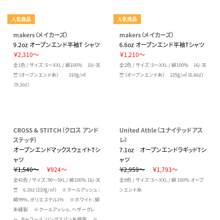
人気商品
人気商品
makers（メイカーズ）
makers（メイカーズ）
9.2oz オープンエンド半袖T シャツ
6.6oz オープンエンド半袖Tシャツ
￥2,310～
￥1,210～
全1色 / サイズ：S～XXL / 綿100％ 10/-天
全2色 / サイズ：S～XXL / 綿100％ 16/-天
竺（オープンエンド糸） 310g/㎡
竺（オープンエンド糸） 225g/㎡（6.6oz）
（9.2oz）
CROSS & STITCH（クロス アンド
United Athle（ユナイテッドアス
ステッチ）
レ）
オープンエンドマックスウェイトTシ
7.1oz オープンエンドラギッドTシ
ャツ
ャツ
￥1,540～
￥924～
￥2,959～
￥1,793～
全41色 / サイズ：90～5XL / 綿100％ 16/-天
全8色 / サイズ：S～XXL / 綿 100％ オープ
竺 6.2oz（210g/㎡） ※クールアッシュ：
ンエンド糸
綿99%、ポリエステル1% ※ホワイト：綿
糸縫製 ※クールアッシュ、ヘザーグレ
ー、チャコール：リングスパン糸使用 ※