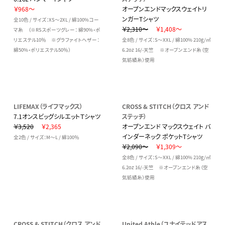
￥968～
オープンエンドマックスウェイトリ
ンガーTシャツ
全10色 / サイズ：XS～2XL / 綿100%コー
￥2,310～
￥1,408～
マ糸 （※RSスポーツグレー： 綿90%・ポ
リエステル10％ ※グラファイトヘザー：
全8色 / サイズ：S～XXL / 綿100% 210g/㎡
綿50%・ポリエステル50％）
6.2oz 16/-天竺 ※オープンエンド糸（空
気紡績糸）使用
LIFEMAX（ライフマックス）
CROSS & STITCH（クロス アンド
7.1オンスビッグシルエットＴシャツ
ステッチ）
￥3,520
￥2,365
オープンエンド マックスウェイト バ
インダーネック ポケットTシャツ
全2色 / サイズ：M～L / 綿100％
￥2,090～
￥1,309～
全8色 / サイズ：S～XXL / 綿100% 210g/㎡
6.2oz 16/-天竺 ※オープンエンド糸（空
気紡績糸）使用
CROSS & STITCH（クロス アンド
United Athle（ユナイテッドアス