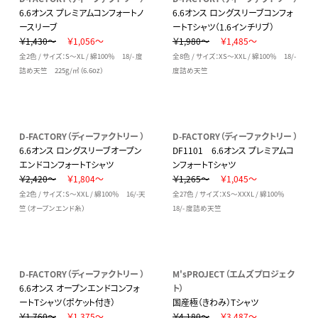
6.6オンス プレミアムコンフォートノ
6.6オンス ロングスリーブコンフォ
ースリーブ
ートTシャツ（1.6インチリブ）
￥1,430～
￥1,056～
￥1,980～
￥1,485～
全2色 / サイズ：S～XL / 綿100％ 18/- 度
全8色 / サイズ：XS～XXL / 綿100％ 18/-
詰め天竺 225g/㎡（6.6oz）
度詰め天竺
D-FACTORY（ディーファクトリー ）
D-FACTORY（ディーファクトリー ）
6.6オンス ロングスリーブオープン
DF1101 6.6オンス プレミアムコ
エンドコンフォートTシャツ
ンフォートTシャツ
￥2,420～
￥1,804～
￥1,265～
￥1,045～
全2色 / サイズ：S～XXL / 綿100％ 16/-天
全27色 / サイズ：XS～XXXL / 綿100％
竺（オープンエンド糸）
18/- 度詰め天竺
D-FACTORY（ディーファクトリー ）
M'sPROJECT（エムズプロジェク
6.6オンス オープンエンドコンフォ
ト）
ートTシャツ（ポケット付き）
国産極（きわみ）Tシャツ
￥1,760～
￥1,375～
￥4,180～
￥3,487～