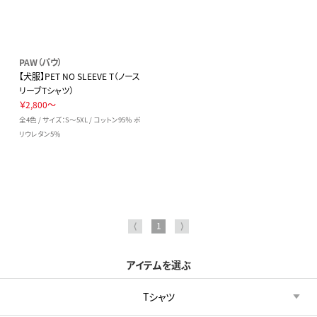
PAW（パウ）
【犬服】PET NO SLEEVE T（ノース
リーブTシャツ）
￥2,800～
全4色 / サイズ：S～5XL / コットン95％ ポ
リウレタン5％
⟨
1
⟩
アイテムを選ぶ
Tシャツ