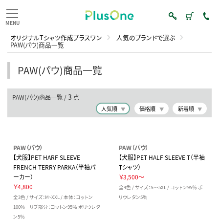
オリジナルTシャツ作成プラスワン
人気のブランドで選ぶ
PAW(パウ)商品一覧
PAW(パウ)商品一覧
3
PAW(パウ)商品一覧 /
点
人気順
価格順
新着順
PAW（パウ）
PAW（パウ）
【犬服】PET HARF SLEEVE
【犬服】PET HALF SLEEVE T（半袖
FRENCH TERRY PARKA（半袖パ
Tシャツ）
ーカー）
￥3,500～
￥4,800
全4色 / サイズ：S～5XL / コットン95％ ポ
全3色 / サイズ：M~XXL / 本体：コットン
リウレタン5％
100% リブ部分：コットン95％ ポリウレタ
ン5％