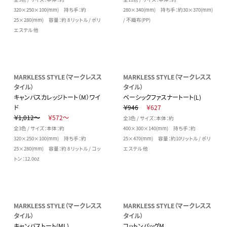
320×250×100(mm) 持ち手：約
280×340(mm) 持ち手：約30×370(mm)
25×280(mm) 容量：約 8 リットル / ポリ
/ 不織布(PP)
エステル 他
MARKLESS STYLE（マークレスス
MARKLESS STYLE（マークレスス
タイル）
タイル）
キャンバスカレッジトート（M）ワイ
ベーシックファスナートート(L)
ド
￥946
￥627
￥1,012～
￥572～
全3色 / サイズ：本体：約
全3色 / サイズ：本体：約
400×300×140(mm) 持ち手：約
320×250×100(mm) 持ち手：約
25×470(mm) 容量：約10リットル / ポリ
25×280(mm) 容量：約 8 リットル / コッ
エステル 他
トン：12.0oz
MARKLESS STYLE（マークレスス
MARKLESS STYLE（マークレスス
タイル）
タイル）
キャンバストート(ML)
コットンバッグM