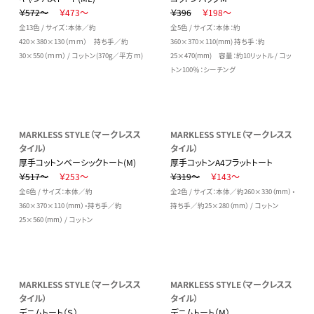
￥572～
￥473～
￥396
￥198～
全13色 / サイズ：本体／約
全5色 / サイズ：本体：約
420×380×130（ｍｍ） 持ち手／約
360×370×110(mm) 持ち手：約
30×550（ｍｍ） / コットン(370g／平方ｍ)
25×470(mm) 容量：約10リットル / コッ
トン100％：シーチング
MARKLESS STYLE（マークレスス
MARKLESS STYLE（マークレスス
タイル）
タイル）
厚手コットンベーシックトート(M)
厚手コットンA4フラットトート
￥517～
￥253～
￥319～
￥143～
全6色 / サイズ：本体／約
全2色 / サイズ：本体／約260×330（mm）・
360×370×110（mm）・持ち手／約
持ち手／約25×280（mm） / コットン
25×560（mm） / コットン
MARKLESS STYLE（マークレスス
MARKLESS STYLE（マークレスス
タイル）
タイル）
デニムトート（Ｓ）
デニムトート（M）