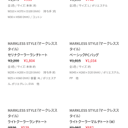
全1色 / サイズ：本体：約
全2色 / サイズ：L / ポリエステル
W310×H370×D100（mm） 持ち手：約
W30×H500（mm） / コットン
MARKLESS STYLE（マークレスス
MARKLESS STYLE（マークレスス
タイル）
タイル）
セリナクーラーランチトート
ベーシックPCバッグ
￥2,200
￥1,804
￥1,815
￥1,034
全3色 / サイズ：本体:約
全1色 / サイズ：約
W295×H200×D120（mm） 持ち手:約
W345×H260×D20（mm） / ポリエステル、
W25×H360（mm） 容量：4L / ポリエステ
PP 他
ル、ポリエチレン、EVA 他
MARKLESS STYLE（マークレスス
MARKLESS STYLE（マークレスス
タイル）
タイル）
ライトクーラーランチトート
ライトクーラーマルチトート（M）
￥836
￥539
￥1,067
￥682