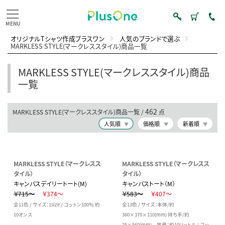
オリジナルTシャツ作成プラスワン
人気のブランドで選ぶ
MARKLESS STYLE(マークレススタイル)商品一覧
MARKLESS STYLE(マークレススタイル)商品
一覧
462
MARKLESS STYLE(マークレススタイル)商品一覧 /
点
人気順
価格順
新着順
MARKLESS STYLE（マークレスス
MARKLESS STYLE（マークレスス
タイル）
タイル）
キャンバスデイリートート(M)
キャンバストート（M）
￥715～
￥374～
￥583～
￥407～
全11色 / サイズ：1size / コットン100％ 約
全13色 / サイズ：本体/約
10オンス
360×370×110(mm) 持ち手/約
25×560(mm) 容量：約10リットル / コッ