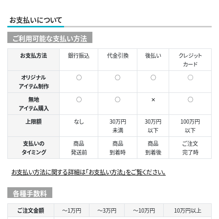
お支払いについて
ご利用可能な支払い方法
お支払方法
銀行振込
代金引換
後払い
クレジット
カード
オリジナル
○
○
○
◯
アイテム制作
無地
○
○
✕
○
アイテム購入
上限額
なし
30万円
30万円
100万円
未満
以下
以下
支払いの
商品
商品
商品
ご注文
タイミング
発送前
到着時
到着後
完了時
お支払い方法に関する詳細は「お支払い方法」をご覧ください。
各種手数料
ご注文金額
～1万円
～3万円
～10万円
10万円以上