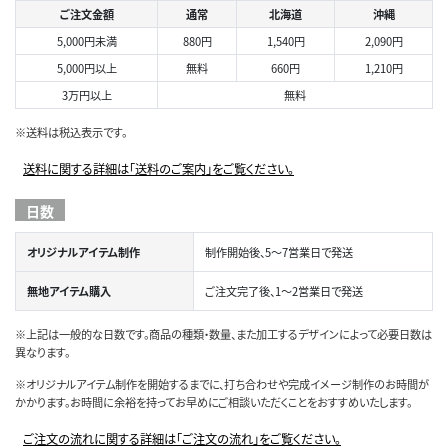
ご注文金額
通常
北海道
沖縄
5,000円未満
880円
1,540円
2,090円
5,000円以上
無料
660円
1,210円
3万円以上
無料
※送料は税込表示です。
送料に関する詳細は「送料のご案内」をご覧ください。
日数
オリジナルアイテム制作
制作開始後、5～7営業日で発送
無地アイテム購入
ご注文完了後、1～2営業日で発送
※上記は一般的な日数です。商品の種類・数量、また加工するデザインによって必要日数は
異なります。
※オリジナルアイテム制作を開始するまでに、打ち合わせや完成イメージ制作のお時間が
かかります。お時間に余裕を持ってお早めにご相談いただくことをおすすめいたします。
ご注文の流れに関する詳細は「ご注文の流れ」をご覧ください。