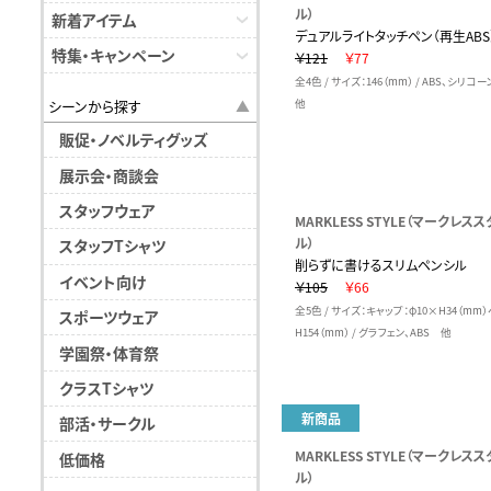
ル）
新着アイテム
デュアルライトタッチペン（再生ABS
特集・キャンペーン
￥121
￥77
全4色 / サイズ：146（mm） / ABS、シリ
シーンから探す
他
販促・ノベルティグッズ
展示会・商談会
スタッフウェア
MARKLESS STYLE（マークレスス
ル）
スタッフTシャツ
削らずに書けるスリムペンシル
イベント向け
￥105
￥66
全5色 / サイズ：キャップ：φ10×H34（mm
スポーツウェア
H154（mm） / グラフェン、ABS 他
学園祭・体育祭
クラスTシャツ
新商品
部活・サークル
MARKLESS STYLE（マークレスス
低価格
ル）