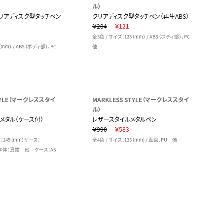
ル）
リアディスク型タッチペン
クリアディスク型タッチペン（再生ABS）
￥204
￥121
全3色 / サイズ：123（mm） / ABS（ボディ部）、PC
（mm） / ABS（ボディ部）、PC
他
STYLE（マークレススタイ
MARKLESS STYLE（マークレススタイ
ル）
メタル（ケース付）
レザースタイルメタルペン
￥990
￥583
：145（mm）ケース：
全4色 / サイズ：133（mm) / 真鍮、PU 他
 / 本体：真鍮 他 ケース：AS