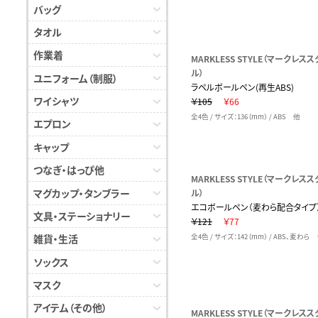
バッグ
タオル
作業着
MARKLESS STYLE（マークレスス
ル）
ユニフォーム（制服）
ラペルボールペン(再生ABS)
ワイシャツ
￥105
￥66
全4色 / サイズ：136（mm） / ABS 他
エプロン
キャップ
つなぎ・はっぴ他
MARKLESS STYLE（マークレスス
マグカップ・タンブラー
ル）
エコボールペン（麦わら配合タイプ
文具・ステーショナリー
￥121
￥77
雑貨・生活
全4色 / サイズ：142（mm） / ABS、麦わら
ソックス
マスク
アイテム（その他）
MARKLESS STYLE（マークレスス