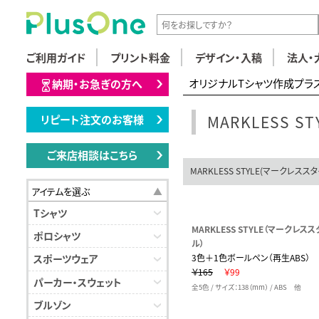
ご利用ガイド
プリント料金
デザイン・入稿
法人・
オリジナルTシャツ作成プラ
納期・お急ぎの方へ
MARKLESS 
リピート注文のお客様
ご来店相談はこちら
MARKLESS STYLE(マークレス
アイテムを選ぶ
Tシャツ
MARKLESS STYLE（マークレスス
ポロシャツ
ル）
3色＋1色ボールペン（再生ABS）
スポーツウェア
￥165
￥99
パーカー・スウェット
全5色 / サイズ：138（mm） / ABS 他
ブルゾン