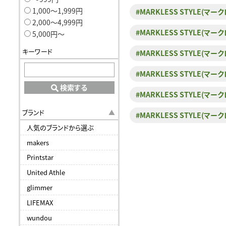
1,000〜1,999円
#MARKLESS STYLE(
2,000〜4,999円
#MARKLESS STYLE(
5,000円〜
キーワード
#MARKLESS STYLE(
#MARKLESS STYLE(
検索する
#MARKLESS STYLE(
ブランド
#MARKLESS STYLE(
人気のブランドから選ぶ
makers
Printstar
United Athle
glimmer
LIFEMAX
wundou