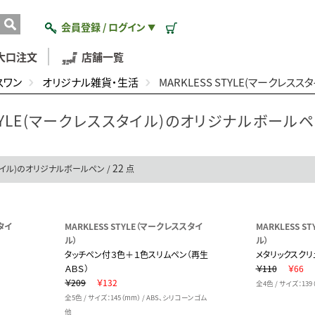
会員登録 / ログイン
▼
大口注文
店舗一覧
スワン
オリジナル雑貨・生活
MARKLESS STYLE(マークレ
STYLE(マークレススタイル)のオリジナルボール
22
スタイル)のオリジナルボールペン /
点
タイ
MARKLESS STYLE（マークレススタイ
MARKLESS 
ル）
ル）
タッチペン付３色＋１色スリムペン（再生
メタリックスクリ
ＡＢＳ）
￥110
￥66
￥209
￥132
全4色 / サイズ：139
全5色 / サイズ：145（mm） / ABS、シリコーンゴム
他