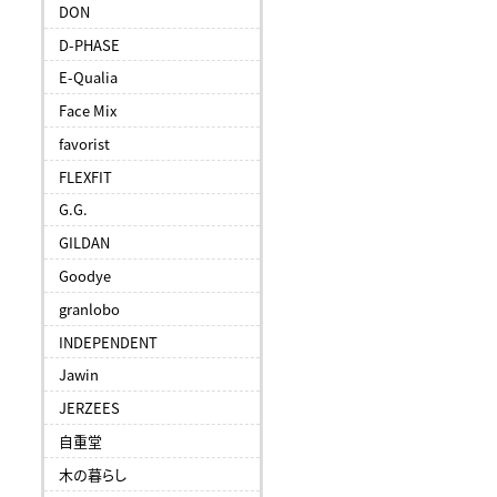
DON
D-PHASE
E-Qualia
Face Mix
favorist
FLEXFIT
G.G.
GILDAN
Goodye
granlobo
INDEPENDENT
Jawin
JERZEES
自重堂
木の暮らし