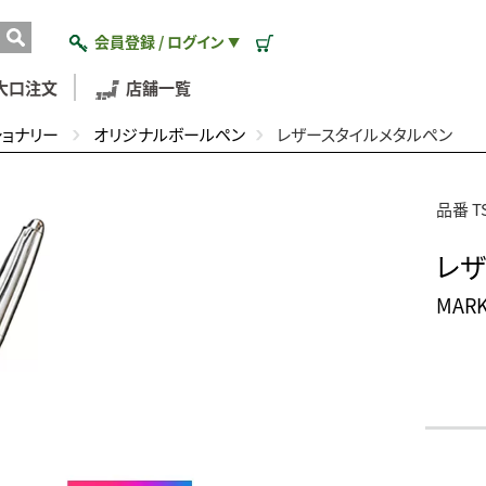
会員登録 / ログイン
▼
大口注文
店舗一覧
ショナリー
オリジナルボールペン
レザースタイルメタルペン
品番 TS
レザ
MAR