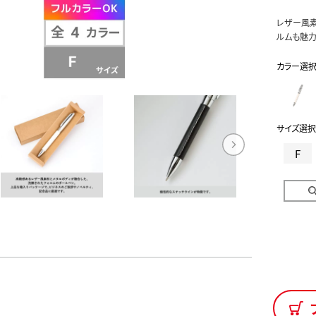
レザー風素
ルムも魅力
カラー選
サイズ選択
F