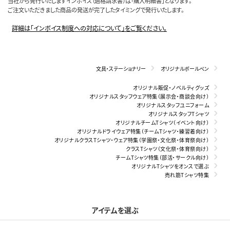
当社から発行いたしますインボイス（適格請求書）は「購入明細書」となります。
ご注文いただきました商品の発送が完了したタイミングで発行いたします。
詳細は「インボイス制度への対応について」をご覧ください。
文具・ステーショナリー
オリジナルボールペン
オリジナル販促・ノベルティグッズ
オリジナルスタッフウェア特集（展示会・商談会向け）
オリジナルスタッフユニフォーム
オリジナルスタッフTシャツ
オリジナルチームTシャツ（イベント向け）
オリジナルドライウェア特集（チームTシャツ・練習着向け）
オリジナルクラスTシャツ・ウェア特集（学園祭・文化祭・体育祭向け）
クラスTシャツ（文化祭・体育祭向け）
チームTシャツ特集（部活・サークル向け）
オリジナルTシャツをオンスで選ぶ
売れ筋Tシャツ特集
アイテムを選ぶ