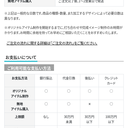
無地アイテム購入
ご注文完了後、1～2営業日で発送
※上記は一般的な日数です。商品の種類・数量、また加工するデザインによって必要日数は
異なります。
※オリジナルアイテム制作を開始するまでに、打ち合わせや完成イメージ制作のお時間が
かかります。お時間に余裕を持ってお早めにご相談いただくことをおすすめいたします。
ご注文の流れに関する詳細は「ご注文の流れ」をご覧ください。
お支払いについて
ご利用可能な支払い方法
お支払方法
銀行振込
代金引換
後払い
クレジット
カード
オリジナル
○
○
○
◯
アイテム制作
無地
○
○
✕
○
アイテム購入
上限額
なし
30万円
30万円
100万円
未満
以下
以下