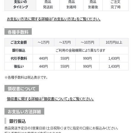
支払いの
商品
商品
商品
ご注文
タイミング
発送前
到着時
到着後
完了時
お支払い方法に関する詳細は「お支払い方法」をご覧ください。
各種手数料
ご注文金額
～1万円
～3万円
～10万円
10万円以上
銀行振込
ご利用の金融機関により異なります
代引手数料
440円
550円
990円
1,430円
後払い
440円
550円
990円
1,430円
※各種手数料は税込表示です。
領収書について
領収書に関する詳細は「領収書について」をご覧ください。
お支払い方法詳細
銀行振込
商品発送予定日の3営業日前（土日祝除く）までに指定の口座にお振込みください。