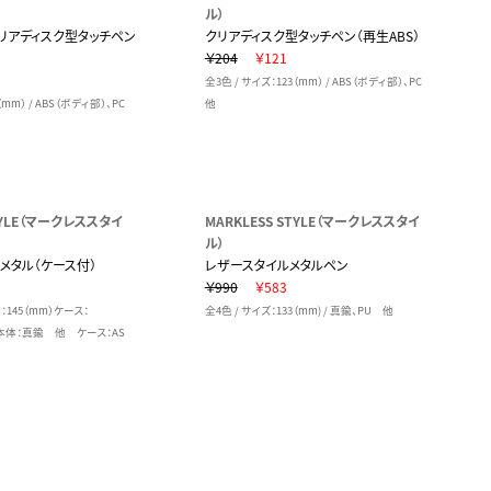
ル）
リアディスク型タッチペン
クリアディスク型タッチペン（再生ABS）
￥204
￥121
全3色 / サイズ：123（mm） / ABS（ボディ部）、PC
（mm） / ABS（ボディ部）、PC
他
STYLE（マークレススタイ
MARKLESS STYLE（マークレススタイ
ル）
メタル（ケース付）
レザースタイルメタルペン
￥990
￥583
：145（mm）ケース：
全4色 / サイズ：133（mm) / 真鍮、PU 他
 / 本体：真鍮 他 ケース：AS