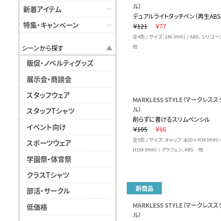
ル）
新着アイテム
デュアルライトタッチペン（再生ABS
特集・キャンペーン
￥121
￥77
全4色 / サイズ：146（mm） / ABS、シリ
シーンから探す
他
販促・ノベルティグッズ
展示会・商談会
スタッフウェア
MARKLESS STYLE（マークレスス
ル）
スタッフTシャツ
削らずに書けるスリムペンシル
イベント向け
￥105
￥66
全5色 / サイズ：キャップ：φ10×H34（mm
スポーツウェア
H154（mm） / グラフェン、ABS 他
学園祭・体育祭
クラスTシャツ
新商品
部活・サークル
MARKLESS STYLE（マークレスス
低価格
ル）