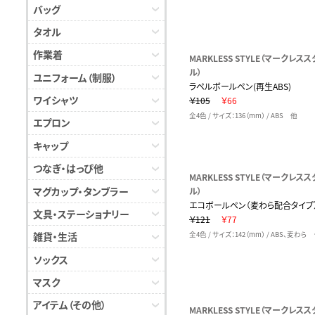
バッグ
タオル
作業着
MARKLESS STYLE（マークレスス
ル）
ユニフォーム（制服）
ラペルボールペン(再生ABS)
ワイシャツ
￥105
￥66
全4色 / サイズ：136（mm） / ABS 他
エプロン
キャップ
つなぎ・はっぴ他
MARKLESS STYLE（マークレスス
マグカップ・タンブラー
ル）
エコボールペン（麦わら配合タイプ
文具・ステーショナリー
￥121
￥77
雑貨・生活
全4色 / サイズ：142（mm） / ABS、麦わら
ソックス
マスク
アイテム（その他）
MARKLESS STYLE（マークレスス