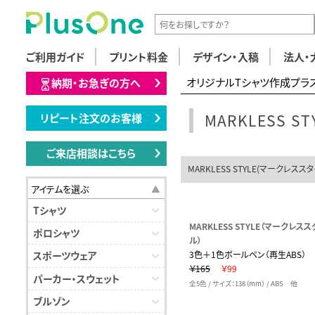
ご利用ガイド
プリント料金
デザイン・入稿
法人・
オリジナルTシャツ作成プラ
納期・お急ぎの方へ
MARKLESS 
リピート注文のお客様
ご来店相談はこちら
MARKLESS STYLE(マークレス
アイテムを選ぶ
Tシャツ
MARKLESS STYLE（マークレスス
ポロシャツ
ル）
3色＋1色ボールペン（再生ABS）
スポーツウェア
￥165
￥99
パーカー・スウェット
全5色 / サイズ：138（mm） / ABS 他
ブルゾン