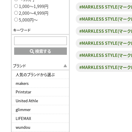
1,000〜1,999円
#MARKLESS STYLE(
2,000〜4,999円
#MARKLESS STYLE(
5,000円〜
キーワード
#MARKLESS STYLE(
#MARKLESS STYLE(
検索する
#MARKLESS STYLE(
ブランド
#MARKLESS STYLE(
人気のブランドから選ぶ
makers
Printstar
United Athle
glimmer
LIFEMAX
wundou