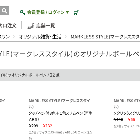
会員登録 / ログイン
▼
大口注文
店舗一覧
スワン
オリジナル雑貨・生活
MARKLESS STYLE(マークレ
STYLE(マークレススタイル)のオリジナルボール
22
スタイル)のオリジナルボールペン /
点
タイ
MARKLESS STYLE（マークレススタイ
MARKLESS 
ル）
ル）
タッチペン付３色＋１色スリムペン（再生
メタリックスクリ
ＡＢＳ）
￥110
￥66
￥209
￥132
全4色 / サイズ：139
全5色 / サイズ：145（mm） / ABS、シリコーンゴム
他