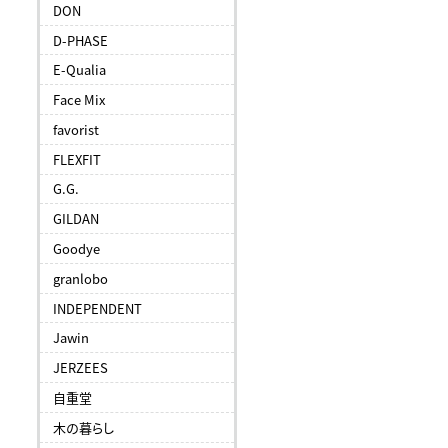
DON
D-PHASE
E-Qualia
Face Mix
favorist
FLEXFIT
G.G.
GILDAN
Goodye
granlobo
INDEPENDENT
Jawin
JERZEES
自重堂
木の暮らし