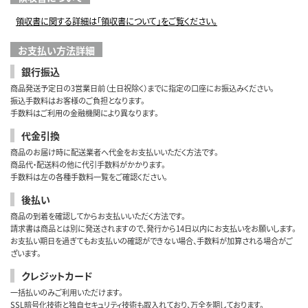
領収書に関する詳細は「領収書について」をご覧ください。
お支払い方法詳細
銀行振込
商品発送予定日の3営業日前（土日祝除く）までに指定の口座にお振込みください。
振込手数料はお客様のご負担となります。
手数料はご利用の金融機関により異なります。
代金引換
商品のお届け時に配送業者へ代金をお支払いいただく方法です。
商品代・配送料の他に代引手数料がかかります。
手数料は左の各種手数料一覧をご確認ください。
後払い
商品の到着を確認してからお支払いいただく方法です。
請求書は商品とは別に発送されますので、発行から14日以内にお支払いをお願いします。
お支払い期日を過ぎてもお支払いの確認ができない場合、手数料が加算される場合がご
ざいます。
クレジットカード
一括払いのみご利用いただけます。
SSL暗号化技術と独自セキュリティ技術も取入れており、万全を期しております。