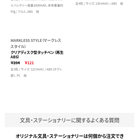
全4色 / サイズ：139（mm） / ABS 他
※バッテリー容量2000mAh、本体重量約
97g / アルミ、ABS 他
MARKLESS STYLE（マークレス
スタイル）
クリアディスク型タッチペン（再生
ABS）
￥204
￥121
全3色 / サイズ：123（mm） / ABS（ボディ
部）、PC 他
文具・ステーショナリーに関するよくある質問
オリジナル文具・ステーショナリーは何個から注文でき