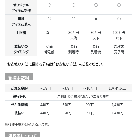
オリジナル
○
○
○
◯
アイテム制作
無地
○
○
✕
○
アイテム購入
上限額
なし
30万円
30万円
100万円
未満
以下
以下
支払いの
商品
商品
商品
ご注文
タイミング
発送前
到着時
到着後
完了時
お支払い方法に関する詳細は「お支払い方法」をご覧ください。
各種手数料
ご注文金額
～1万円
～3万円
～10万円
10万円以上
銀行振込
ご利用の金融機関により異なります
代引手数料
440円
550円
990円
1,430円
後払い
440円
550円
990円
1,430円
※各種手数料は税込表示です。
領収書について