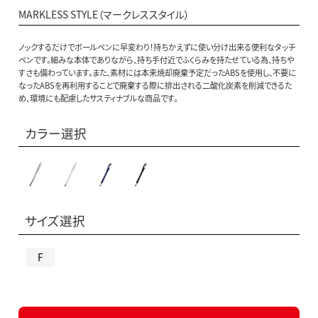
MARKLESS STYLE（マークレススタイル）
ノックするだけでボールペンに早変わり！持ちかえずに使い分け出来る便利なタッチ
ペンです。細みな本体でありながら、持ち手付近でふくらみを持たせている為、持ちや
すさも備わっています。また、素材には本来焼却廃棄予定だったABSを使用し、不要に
なったABSを再利用することで廃棄する際に排出される二酸化炭素を削減できるた
め、環境にも配慮したサスティナブルな商品です。
カラー選択
サイズ選択
F