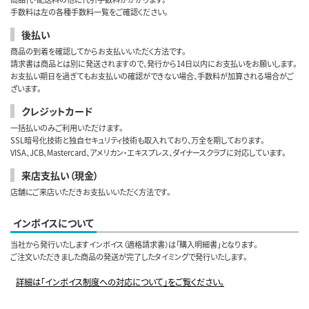
手数料は左の各種手数料一覧をご確認ください。
後払い
商品の到着を確認してからお支払いいただく方法です。
請求書は商品とは別に発送されますので、発行から14日以内にお支払いをお願いします。
お支払い期日を過ぎてもお支払いの確認ができない場合、手数料が加算される場合がご
ざいます。
クレジットカード
一括払いのみご利用いただけます。
SSL暗号化技術と独自セキュリティ技術も取入れており、万全を期しております。
VISA、JCB、Mastercard、アメリカン・エキスプレス、ダイナースクラブに対応しています。
来店支払い（現金）
店舗にご来店いただきお支払いいただく方法です。
インボイスについて
当社から発行いたしますインボイス（適格請求書）は「購入明細書」となります。
ご注文いただきました商品の発送が完了したタイミングで発行いたします。
詳細は「インボイス制度への対応について」をご覧ください。