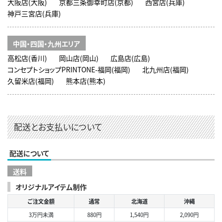
大阪店(大阪)
京都三条御幸町店(京都)
西宮店(兵庫)
神戸三宮店(兵庫)
中国・四国・九州エリア
高松店(香川)
岡山店(岡山)
広島店(広島)
コンセプトショップPRINTONE-福岡(福岡)
北九州店(福岡)
久留米店(福岡)
熊本店(熊本)
配送とお支払いについて
配送について
送料
オリジナルアイテム制作
ご注文金額
通常
北海道
沖縄
3万円未満
880円
1,540円
2,090円