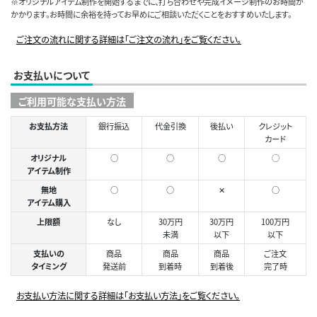
※オリジナルアイテム制作を開始するまでに、打ち合わせや完成イメージ制作のお時間が
かかります。お時間に余裕を持ってお早めにご相談いただくことをおすすめいたします。
ご注文の流れに関する詳細は「ご注文の流れ」をご覧ください。
お支払いについて
ご利用可能な支払い方法
お支払方法
銀行振込
代金引換
後払い
クレジット
カード
オリジナル
○
○
○
◯
アイテム制作
無地
○
○
✕
○
アイテム購入
上限額
なし
30万円
30万円
100万円
未満
以下
以下
支払いの
商品
商品
商品
ご注文
タイミング
発送前
到着時
到着後
完了時
お支払い方法に関する詳細は「お支払い方法」をご覧ください。