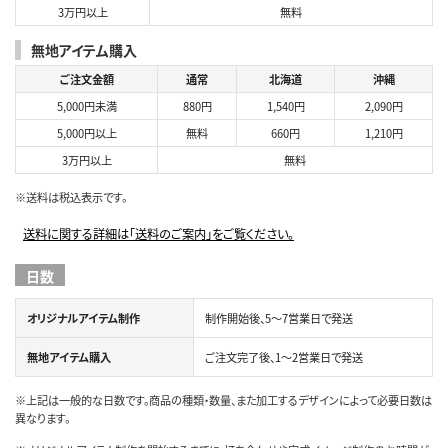
3万円以上
無料
無地アイテム購入
ご注文金額
通常
北海道
沖縄
5,000円未満
880円
1,540円
2,090円
5,000円以上
無料
660円
1,210円
3万円以上
無料
※送料は税込表示です。
送料に関する詳細は「送料のご案内」をご覧ください。
日数
オリジナルアイテム制作
制作開始後、5～7営業日で発送
無地アイテム購入
ご注文完了後、1～2営業日で発送
※上記は一般的な日数です。商品の種類・数量、また加工するデザインによって必要日数は
異なります。