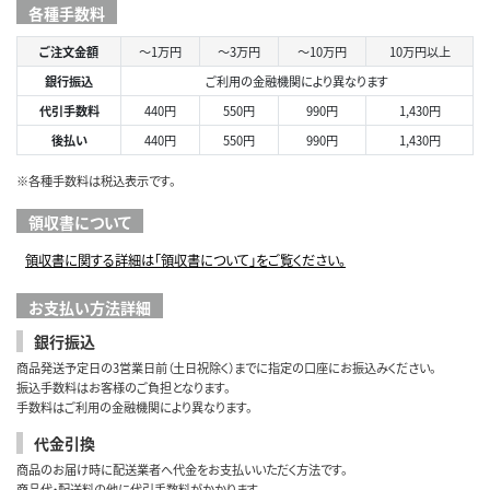
各種手数料
ご注文金額
～1万円
～3万円
～10万円
10万円以上
銀行振込
ご利用の金融機関により異なります
代引手数料
440円
550円
990円
1,430円
後払い
440円
550円
990円
1,430円
※各種手数料は税込表示です。
領収書について
領収書に関する詳細は「領収書について」をご覧ください。
お支払い方法詳細
銀行振込
商品発送予定日の3営業日前（土日祝除く）までに指定の口座にお振込みください。
振込手数料はお客様のご負担となります。
手数料はご利用の金融機関により異なります。
代金引換
商品のお届け時に配送業者へ代金をお支払いいただく方法です。
商品代・配送料の他に代引手数料がかかります。