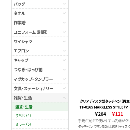
クを再利用した素材のことです。
バッグ
タオル
作業着
ユニフォーム（制服）
ワイシャツ
エプロン
キャップ
つなぎ・はっぴ他
マグカップ・タンブラー
文具・ステーショナリー
雑貨・生活
クリアディスク型タッチペン（再生A
雑貨・生活
TF-0165 MARKLESS STYLE（
￥204
ススタイル）
￥121
うちわ（4）
手元が見えて使いやすい先端がク
ミラー（5）
タッチペンです。先端は透明ディス