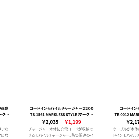
ちやすさも備わっています。また、素材に
め、スマートフ
は本来焼却廃棄予定だったABSを使用
す。
し、不要になったABSを再利用することで
廃棄する際に排出される二酸化炭素を削
減できるため、環境にも配慮したサスティ
ナブルな商品です。
BS）
コードインモバイルチャージャー２２００
コードイン
マークレ
TS-1561 MARKLESS STYLE（マークレ
TE-0012 MA
200
￥2,035
ススタイル）
￥1,199
￥2,1
リアな
チャージャー本体に充電コードが収納で
ケーブルが本体
クにな
きるモバイルチャージャー。防災関連のイ
ドインモバイル