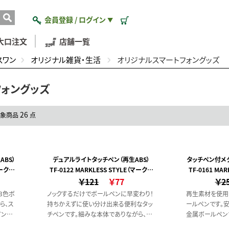
会員登録 / ログイン
▼
大口注文
店舗一覧
スワン
オリジナル雑貨・生活
オリジナルスマートフォングッズ
フォングッズ
26
対象商品
点
BS）
デュアルライトタッチペン（再生ABS）
タッチペン付メ
マークレ
TF-0122 MARKLESS STYLE（マークレ
TF-0161 MA
￥121
ススタイル）
￥77
￥2
3色ボ
ノックするだけでボールペンに早変わり！
再生素材を使用
ら、ス
持ちかえずに使い分け出来る便利なタッ
ールペンです。
インで
チペンです。細みな本体でありながら、持
金属ボールペン
スチッ
ち手付近でふくらみを持たせている為、持
トです。また上