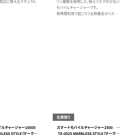
周辺に映えるナチュラル
リン酸鉄を使用した、発火リスクの少ない
モバイルチャージャーです。
長時間利用で起こりうる熱暴走のリスク
を抑え、また外部からの衝撃による発火リ
スクも低くなっています。
一般的なリチウム電池よりも長寿命なの
もうれしいポイントです。
在庫限り
ルチャージャー10000
スマートモバイルチャージャー2500 ラ
RKLESS STYLE（マークレ
TE-0025 MARKLESS STYLE（マークレ
ウンド