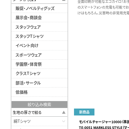
全面印刷が可能なエコカイロ！お
のスマートフォンの充電も可能で
販促・ノベルティグッズ
けはもちろん、災害時の非常用充
展示会・商談会
てもおすすめです。
スタッフウェア
スタッフTシャツ
イベント向け
スポーツウェア
学園祭・体育祭
クラスTシャツ
部活・サークル
低価格
絞り込み検索
新商品
生地の厚さで絞る
綿Tシャツ
モバイルチャージャー10000（凖
TE-0051 MARKLESS STYLE（
用）