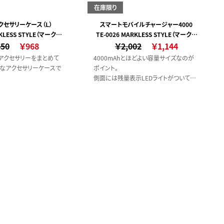
在庫限り
クセサリーケース（Ｌ）
スマートモバイルチャージャー4000
RKLESS STYLE（マークレ
TE-0026 MARKLESS STYLE（マークレ
650
ススタイル）
￥968
￥2,002
ススタイル）
￥1,144
アクセサリーをまとめて
4000mAhとほどよい容量サイズなのが
なアクセサリーケースで
ポイント。
側面には残量表示LEDライトがついてお
て入れておけば、出張・旅
り、簡単に残量の確認ができる仕様です。
管理にも安心です。
また出力用USBポートは2口搭載されて
いるため、2台同時充電も可能です。