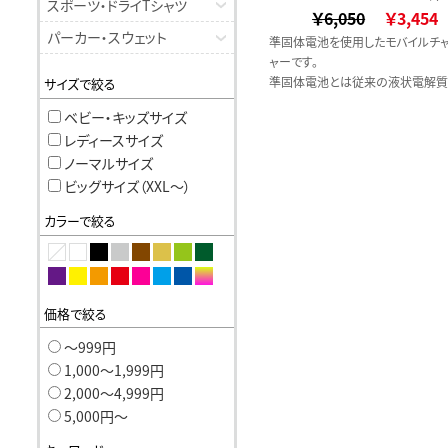
スポーツ・ドライTシャツ
￥6,050
ススタイル）
￥3,454
パーカー・スウェット
準固体電池を使用したモバイルチ
ャーです。
準固体電池とは従来の液状電解質
サイズで絞る
ル状（半固体）にした次世代電池で
ベビー・キッズサイズ
性と長寿命が最大の特徴です。
レディースサイズ
耐寒・耐暑性が高く、また電解液が
なことでガスが一気に出にくいため
ノーマルサイズ
リスクが低くなっています。
ビッグサイズ（XXL〜）
カラーで絞る
価格で絞る
〜999円
1,000〜1,999円
2,000〜4,999円
5,000円〜