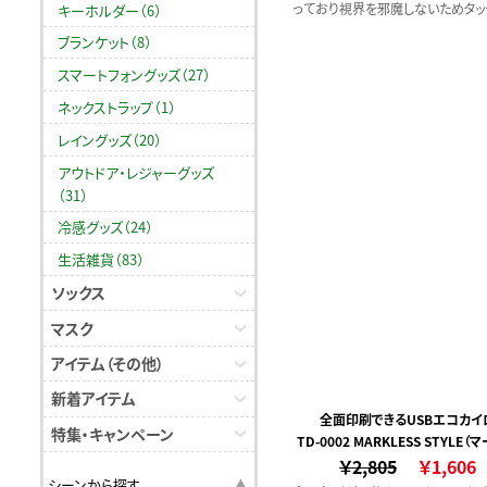
っており視界を邪魔しないためタッ
キーホルダー（6）
しやすくディスプレイに触れる部分
ブランケット（8）
見えるため細かい操作にも便利です
スマートフォングッズ（27）
スク型の先端はなめらかに動くため
用中の引っ掛かりや摩擦感は少なく
ネックストラップ（1）
然な書き心地です。
レイングッズ（20）
アウトドア・レジャーグッズ
（31）
冷感グッズ（24）
生活雑貨（83）
ソックス
マスク
アイテム（その他）
新着アイテム
全面印刷できるUSBエコカイ
特集・キャンペーン
TD-0002 MARKLESS STYLE（
￥2,805
ススタイル）
￥1,606
シーンから探す