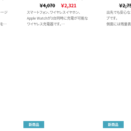
￥4,070
ススタイル）
￥2,321
￥2,7
ャージ
スマートフォン、ワイヤレスイヤホン、
出先でも安心な1
Apple Watchが3台同時に充電が可能な
プです。
をゲ
ワイヤレス充電器です。
側面には残量表
、安全
スタンド部分を折り畳むとコンパクトにな
り、簡単に残量
るため、収納しやすく持ち運びにもぴった
また出力用US
ゲル状
りです。
いるため、2台
、発火
スマートフォン充電部はマグネット対応に
なっており、
対応可能機種ならマグネットで固定され
るため縦横どちらにもつけることができま
す。
デスクをミニマルに、移動をスマートに
これ1台で3本分のケーブルを削減し、デ
スク周りをサステナブルに整理できます。
新商品
新商品