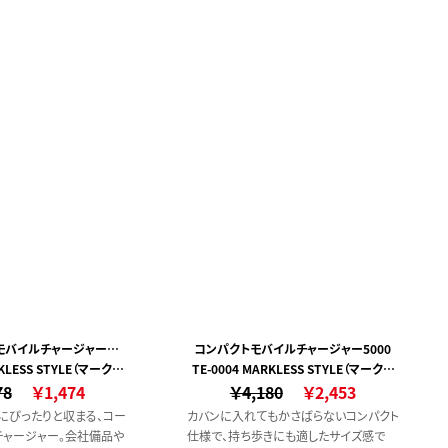
ォンなどの操作にも便利で
見えるため細かい操作にも便利です。ディ
スク型の先端はなめらかに動くため、使
用中の引っ掛かりや摩擦感は少なく、自
然な書き心地です。また上部にボールペ
ン付きなので、ちょっと紙にメモしたいとき
にもさっと書くことができます。
モバイルチャージャー
コンパクトモバイルチャージャー5000
RKLESS STYLE（マークレ
0（全面印刷対応）
TE-0004 MARKLESS STYLE（マークレ
78
ススタイル）
￥1,474
￥4,180
ススタイル）
￥2,453
にぴったりと収まる、コー
カバンに入れてもかさばらないコンパクト
チャージャー。会社備品や
仕様で、持ち歩きにも適したサイズ感で