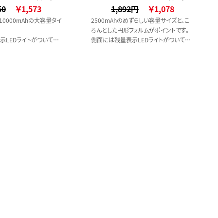
50
ススタイル）
￥1,573
1,892円
ススタイル）
￥1,078
0000mAhの大容量タイ
2500mAhのめずらしい容量サイズと、こ
ろんとした円形フォルムがポイントです。
示LEDライトがついてお
側面には残量表示LEDライトがついてお
の確認ができる仕様です。
り、簡単に残量の確認ができる仕様です。
Bポートは2口搭載されて
また入出力ともにType-C仕様を採用して
同時充電も可能です。
います。