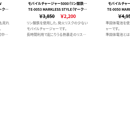
Ｗ
モバイルチャージャー5000（リン酸鉄使
モバイルチャー
マークレ
TE-0053 MARKLESS STYLE（マークレ
用）
TE-0050 MA
￥3,850
ススタイル）
￥2,200
￥4,9
も見れ
リン酸鉄を使用した、発火リスクの少ない
準固体電池を使
。
モバイルチャージャーです。
ャーです。
業中で
長時間利用で起こりうる熱暴走のリスク
準固体電池とは
などの
を抑え、また外部からの衝撃による発火リ
ル状（半固体）
スクも低くなっています。
安全性と長寿命
一般的なリチウム電池よりも長寿命なの
耐寒・耐暑性が
もうれしいポイントです。
なことでガスが
リスクが低くなっ