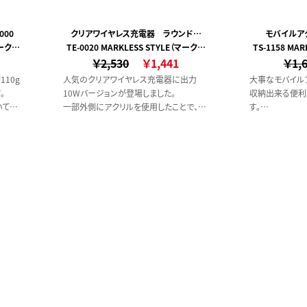
00
クリアワイヤレス充電器 ラウンド
モバイルア
マークレ
TE-0020 MARKLESS STYLE（マークレ
10W
TS-1158 MA
￥2,530
ススタイル）
￥1,441
￥1,
10g
人気のクリアワイヤレス充電器に出力
大事なモバイル
。
10Wバージョンが登場しました。
収納出来る便利
いてお
一部外側にアクリルを使用したことで、光
す。
です。
が反射しやすく
ケースにまとめ
されて
充電中には青いランプがきれいに点灯す
行先での持ち物
。
るため、置いているだけで存在感がありま
す。