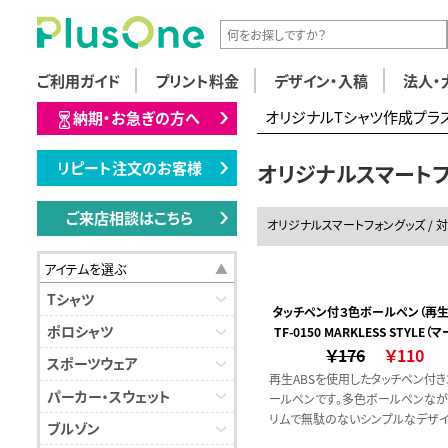
ご利用ガイド
プリント料金
デザイン・入稿
法人・
オリジナルTシャツ作成プラ
納期・お急ぎの方へ
リピート注文のお客様
オリジナルスマート
ご来店相談はこちら
オリジナルスマートフォングッズ / 
アイテムを選ぶ
Tシャツ
タッチペン付３色ボールペン（再生A
ポロシャツ
TF-0150 MARKLESS STYLE（
￥176
ススタイル）
￥110
スポーツウェア
再生ABSを使用したタッチペン付き
パーカー・スウェット
ールペンです。多色ボールペンなが
リムで無駄のないシンプルなデザ
ブルゾン
す。再生ABSとは、一般的な廃プラ