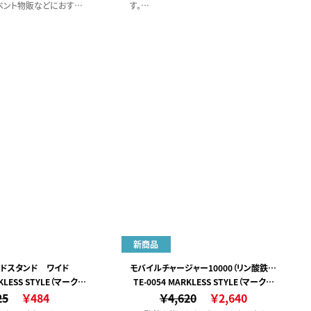
ベント物販などにおすす
す。
また急速充電・同時充電に対応しており、
実用性も高いアイテムです。
まる小型サイズ
ブル内臓
面印刷対応
新商品
ドスタンド ワイド
モバイルチャージャー10000（リン酸鉄使
RKLESS STYLE（マークレ
TE-0054 MARKLESS STYLE（マークレ
用）
25
ススタイル）
￥484
￥4,620
ススタイル）
￥2,640