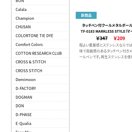
BON
Calala
新商品
Champion
タッチペン付クールメタルボー
CHUSAN
TF-0183 MARKLESS STYLE（
（再生ステンレス）
COLORTONE TIE DYE
￥347
ススタイル）
￥209
Comfort Colors
程よい重量感とステンレスならで
味で高級感のあるタッチペン付きメ
COTTON RESEARCH CLUB
ールペンです。再生ステンレスを使
CROSS & STITCH
エコ製品でありながら、カラークリ
で品のある仕上がりです。またペン
CROSS STITCH
一体型に見えるシャープなデザイ
Demimoon
用しました。
D-FACTORY
DOGMAN
DON
D-PHASE
E-Qualia