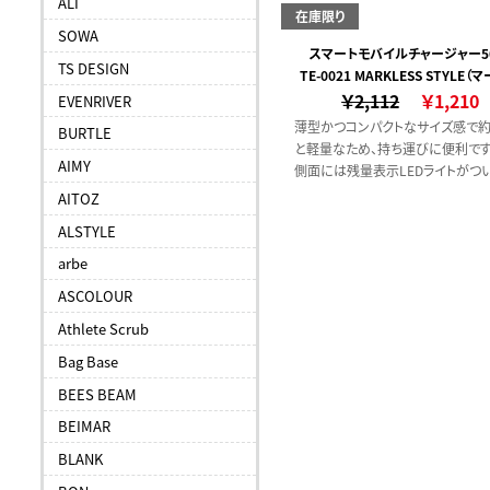
ALT
在庫限り
SOWA
スマートモバイルチャージャー50
TS DESIGN
TE-0021 MARKLESS STYLE（
￥2,112
ススタイル）
￥1,210
EVENRIVER
薄型かつコンパクトなサイズ感で約1
BURTLE
と軽量なため、持ち運びに便利です
AIMY
側面には残量表示LEDライトがつ
り、簡単に残量の確認ができる仕様
AITOZ
また出力用USBポートは2口搭載
ALSTYLE
いるため、2台同時充電も可能です
arbe
ASCOLOUR
Athlete Scrub
Bag Base
BEES BEAM
BEIMAR
BLANK