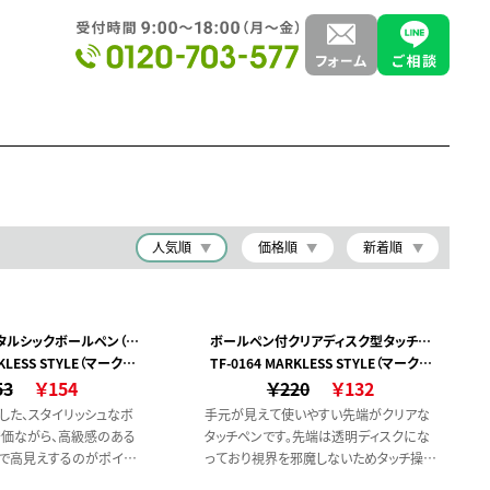
人気順
価格順
新着順
タルシックボールペン（再
ボールペン付クリアディスク型タッチペ
RKLESS STYLE（マークレ
生アルミ）
TF-0164 MARKLESS STYLE（マークレ
ン（再生ABS）
53
ススタイル）
￥154
￥220
ススタイル）
￥132
した、スタイリッシュなボ
手元が見えて使いやすい先端がクリアな
安価ながら、高級感のある
タッチペンです。先端は透明ディスクにな
で高見えするのがポイン
っており視界を邪魔しないためタッチ操作
部にはタッチペン付きのた
しやすくディスプレイに触れる部分がよく