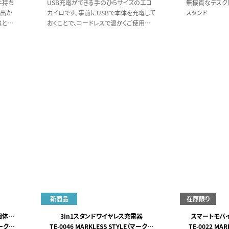
手持ち
USB充電ができる手のひらサイズのエコ
無機質なデスク
お出か
カイロです。事前にUSBで本体を充電して
スタンド
電とし
おくことで、コードレスで温かくご使用い
ただけます。充電しながら繰り返し使える
ため、身近な省エネ対策にも繋がります。
新商品
在庫限り
固体使
3in1スタンドワイヤレス充電器
スマートモバイ
マークレ
TE-0046 MARKLESS STYLE（マークレ
TE-0022 MA