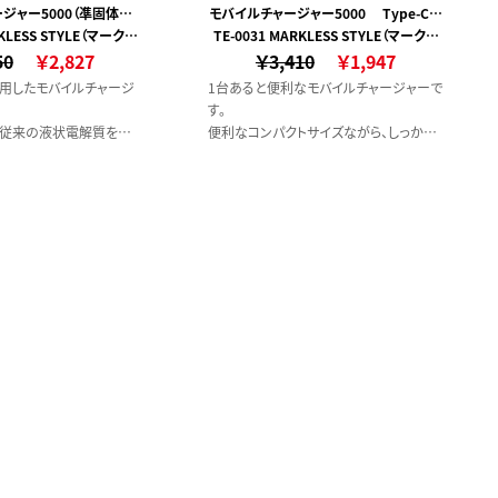
ジャー5000（凖固体使
モバイルチャージャー5000 Type-C対
RKLESS STYLE（マークレ
用）
TE-0031 MARKLESS STYLE（マークレ
応 ver.2
50
ススタイル）
￥2,827
￥3,410
ススタイル）
￥1,947
用したモバイルチャージ
1台あると便利なモバイルチャージャーで
す。
従来の液状電解質をゲ
便利なコンパクトサイズながら、しっかり
にした次世代電池で、
と容量もあるため持ち運びにもぴったり
が最大の特徴です。
です。
高く、また電解液がゲル状
またType-Cポートは入出力が可能で、
一気に出にくいため、発火
Type-C対応ケーブルが1本あれば
ています。
本体の蓄電とスマートフォンの充電まで
対応できます。