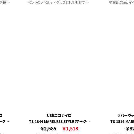
チ操作
ベントのノベルティグッズとしてもおすす
卒業記念品、イ
がよく
めです。【POINT】・スマートフォン約1回分
めです。
。ディ
の充電・コンパクトなサイズ感・ブラックと
、使
ホワイトの2色展開・フルカラー印刷対応
【POINT】
、自
・手のひらに収
・Type-Cケー
・フルカラー全
ロ
USBエコカイロ
ラバーウッ
マークレ
TS-1844 MARKLESS STYLE（マークレ
TS-1516 MA
￥2,585
ススタイル）
￥1,518
￥8