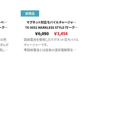
新商品
ルペン
マグネット対応モバイルチャージャー
マークレ
TE-0052 MARKLESS STYLE（マークレ
5000（凖固体使用）
￥6,050
ススタイル）
￥3,454
はの色
固体電池を使用したマグネット式モバイル
タルボ
チャージャーです。
用した
準固体電池とは従来の液状電解質をゲ
ア塗装
ル状（半固体）にした次世代電池で、
先まで
安全性と長寿命が最大の特徴です。
ンを採
耐寒・耐暑性が高く、また電解液がゲル状
なことでガスが一気に出にくいため、発火
リスクが低くなっています。
Magsafe対応のスマートフォンや
Magsafe対応シール装着時にマグネット
機能を使用して充電が可能です。