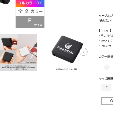
ケーブルが
記念品、イ
【POINT】
・手のひら
・Type-
・フルカラ
カラー選
サイズ選択
F