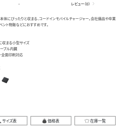
-
レビュー（0）
本体にぴったりと収まる、コードインモバイルチャージャー。会社備品や卒業
ベント物販などにおすすめです。
に収まる小型サイズ
Cケーブル内臓
ー全面印刷対応
択
サイズ表
価格表
在庫一覧