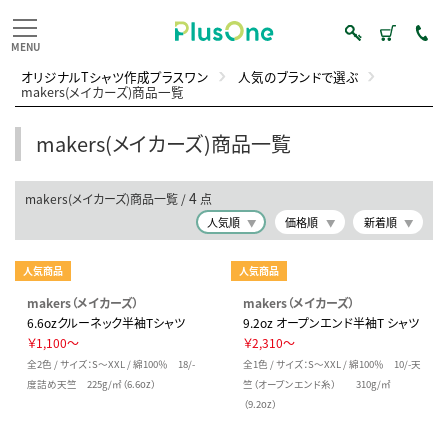
オリジナルTシャツ作成プラスワン
人気のブランドで選ぶ
makers(メイカーズ)商品一覧
makers(メイカーズ)商品一覧
4
makers(メイカーズ)商品一覧 /
点
人気順
価格順
新着順
人気商品
人気商品
makers（メイカーズ）
makers（メイカーズ）
6.6ozクルーネック半袖Tシャツ
9.2oz オープンエンド半袖T シャツ
￥1,100～
￥2,310～
全2色 / サイズ：S～XXL / 綿100％ 18/-
全1色 / サイズ：S～XXL / 綿100％ 10/-天
度詰め天竺 225g/㎡（6.6oz）
竺（オープンエンド糸） 310g/㎡
（9.2oz）