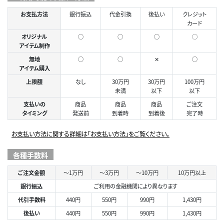
お支払方法
銀行振込
代金引換
後払い
クレジット
カード
オリジナル
○
○
○
◯
アイテム制作
無地
○
○
✕
○
アイテム購入
上限額
なし
30万円
30万円
100万円
未満
以下
以下
支払いの
商品
商品
商品
ご注文
タイミング
発送前
到着時
到着後
完了時
お支払い方法に関する詳細は「お支払い方法」をご覧ください。
各種手数料
ご注文金額
～1万円
～3万円
～10万円
10万円以上
銀行振込
ご利用の金融機関により異なります
代引手数料
440円
550円
990円
1,430円
後払い
440円
550円
990円
1,430円