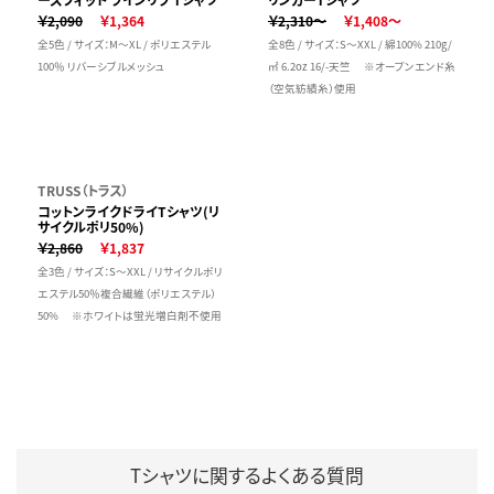
￥2,090
￥1,364
￥2,310～
￥1,408～
全5色 / サイズ：M～XL / ポリエステル
全8色 / サイズ：S～XXL / 綿100% 210g/
100％ リバーシブルメッシュ
㎡ 6.2oz 16/-天竺 ※オープンエンド糸
（空気紡績糸）使用
TRUSS（トラス）
コットンライクドライTシャツ(リ
サイクルポリ50%)
￥2,860
￥1,837
全3色 / サイズ：S～XXL / リサイクルポリ
エステル50％複合繊維（ポリエステル）
50% ※ホワイトは蛍光増白剤不使用
Tシャツに関するよくある質問