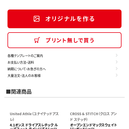
オリジナルを作る
プリント無しで買う
各種テンプレートのご案内
お支払い方法・送料
納期について・お急ぎの方へ
大量注文・法人のお客様
■関連商品
United Athle（ユナイテッドアス
CROSS & STITCH（クロス アン
レ）
ド ステッチ）
4.1オンス ドライアスレチック ル
オープンエンドマックスウェイト
ーズフィット ラインリブ Tシャツ
リンガーTシャツ