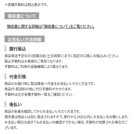
※各種手数料は税込表示です。
領収書について
領収書に関する詳細は「領収書について」をご覧ください。
お支払い方法詳細
銀行振込
商品発送予定日の3営業日前（土日祝除く）までに指定の口座にお振込みください。
振込手数料はお客様のご負担となります。
手数料はご利用の金融機関により異なります。
代金引換
商品のお届け時に配送業者へ代金をお支払いいただく方法です。
商品代・配送料の他に代引手数料がかかります。
手数料は左の各種手数料一覧をご確認ください。
後払い
商品の到着を確認してからお支払いいただく方法です。
請求書は商品とは別に発送されますので、発行から14日以内にお支払いをお願いします。
お支払い期日を過ぎてもお支払いの確認ができない場合、手数料が加算される場合がご
ざいます。