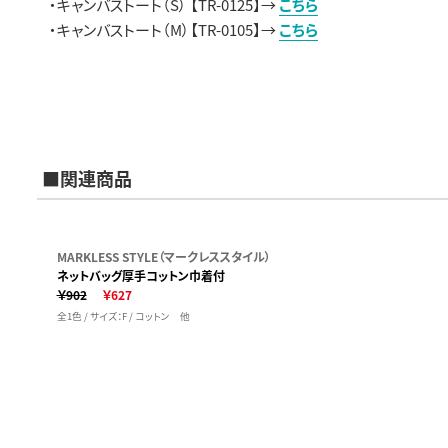
・キャンバストート（S） 【TR-0125】→
こちら
・キャンバストート（M）【TR-0105】→
こちら
■関連商品
MARKLESS STYLE（マークレススタイル）
ネットバッグ厚手コットン巾着付
￥902
￥627
全1色 / サイズ：F / コットン 他