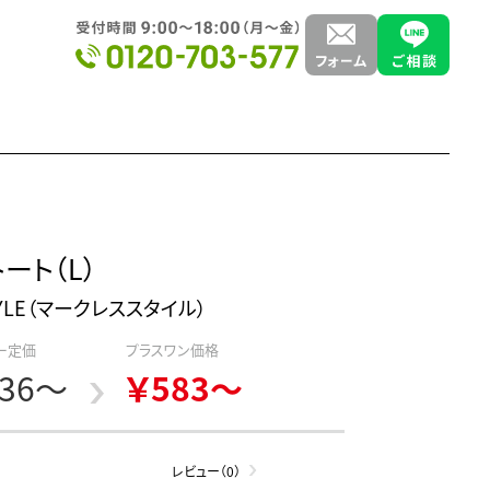
ート（L）
STYLE（マークレススタイル）
ー定価
プラスワン価格
36～
￥583～
レビュー（0）