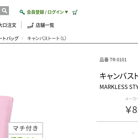
会員登録 / ログイン
▼
大口注文
店舗一覧
ートバッグ
キャンバストート（L）
品番 TR-0101
キャンバスト
MARKLESS 
メーカ
￥8
-