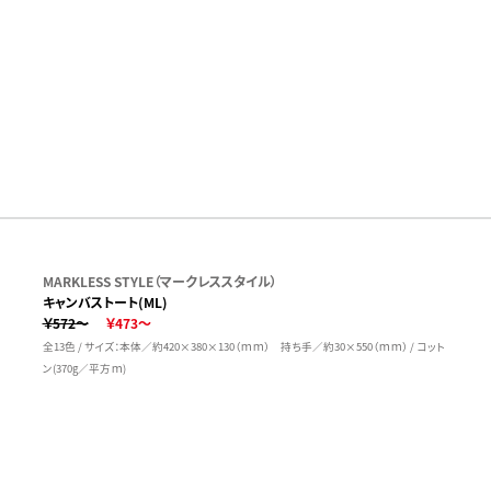
MARKLESS STYLE（マークレススタイル）
キャンバストート(ML)
￥572～
￥473～
全13色 / サイズ：本体／約420×380×130（ｍｍ） 持ち手／約30×550（ｍｍ） / コット
ン(370g／平方ｍ)