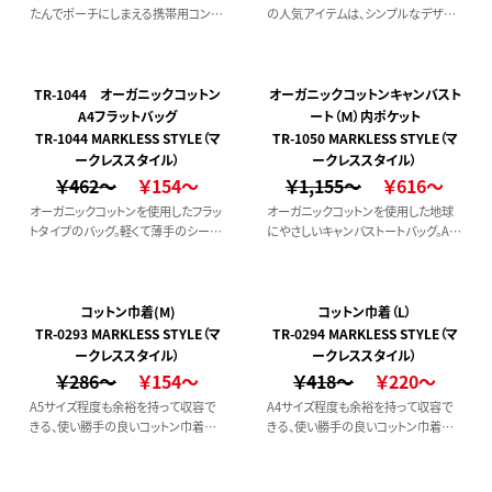
たんでポーチにしまえる携帯用コンパ
の人気アイテムは、シンプルなデザイ
クトバッグ。旅行や外出に持ち歩けば、
ンを選ぶと名入れ効果もアップ。
突然の荷物に便利です。
TR-1044 オーガニックコットン
オーガニックコットンキャンバスト
A4フラットバッグ
ート（Ｍ）内ポケット
TR-1044 MARKLESS STYLE（マ
TR-1050 MARKLESS STYLE（マ
ークレススタイル）
ークレススタイル）
￥462～
￥154～
￥1,155～
￥616～
オーガニックコットンを使用したフラッ
オーガニックコットンを使用した地球
トタイプのバッグ。軽くて薄手のシーチ
にやさしいキャンバストートバッグ。A4
ング生地のため持ち歩くのに便利。
サイズが入るマチ付バッグなので、
様々なシーンで活躍します。小物が入
る内ポケットつき。
コットン巾着(M)
コットン巾着（L）
TR-0293 MARKLESS STYLE（マ
TR-0294 MARKLESS STYLE（マ
ークレススタイル）
ークレススタイル）
￥286～
￥154～
￥418～
￥220～
A5サイズ程度も余裕を持って収容で
A4サイズ程度も余裕を持って収容で
きる、使い勝手の良いコットン巾着で
きる、使い勝手の良いコットン巾着で
す。
す。