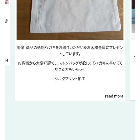
ただき
用途：商品の感想ハガキをお送りいただいたお客様全員にプレゼン
トしています。
トー
 more
お客様から大変好評で、コットンバッグが欲しくてハガキを書いてく
ださる方もいらっ…
シルクプリント加工
read more