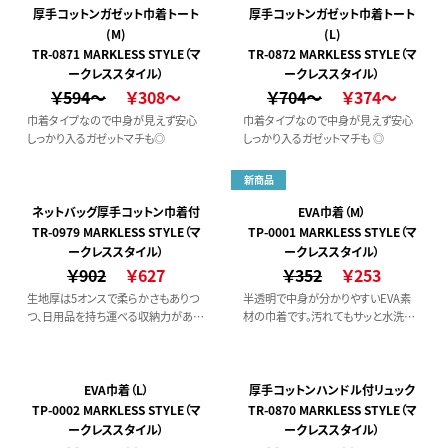
厚手コットンガゼット巾着トート
厚手コットンガゼット巾着トート
(M)
(L)
TR-0871 MARKLESS STYLE（マ
TR-0872 MARKLESS STYLE（マ
ークレススタイル）
ークレススタイル）
￥594～
￥308～
￥704～
￥374～
巾着タイプなので中身が見えず安心
巾着タイプなので中身が見えず安心
しっかり入るガゼットマチも◎
しっかり入るガゼットマチも ◎
新商品
ネットバッグ厚手コットン巾着付
EVA巾着（M）
TR-0979 MARKLESS STYLE（マ
TP-0001 MARKLESS STYLE（マ
ークレススタイル）
ークレススタイル）
￥902
￥627
￥352
￥253
生地厚は5オンスで柔らかさもありつ
半透明で中身が分かりやすいEVA素
つ、日用品を持ち運べる収納力があり
材の巾着です。汚れてもサッと水洗い
ます。
もできる、水と紫外線に強い素材です。
靴を入れたりレジャーや子どものグッ
ズ入れにも最適！
EVA巾着（L）
厚手コットンハンドル付リュック
TP-0002 MARKLESS STYLE（マ
TR-0870 MARKLESS STYLE（マ
ークレススタイル）
ークレススタイル）