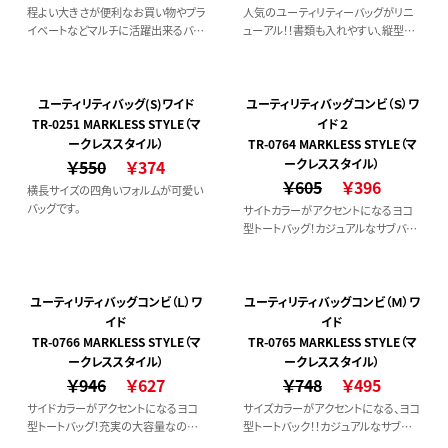
程よい大きさが便利なお買い物やプラ
人気のユーティリティーバッグがリニ
イベートなどマルチに活躍出来るバッ
ューアル！！書類も入れやすい、縦型タ
グです
イプです。
ユーティリティバッグ(S)ワイド
ユーティリティバッグコンビ（Ｓ）ワ
TR-0251 MARKLESS STYLE（マ
イド２
ークレススタイル）
TR-0764 MARKLESS STYLE（マ
￥550
￥374
ークレススタイル）
￥605
￥396
横長サイズの四角いフォルムが可愛い
バッグです。
サイトカラーがアクセントになるヨコ
型トートバッグ！カジュアルなサブバッ
グとしてどうぞ♪
ユーティリティバッグコンビ（Ｌ）ワ
ユーティリティバッグコンビ（Ｍ）ワ
イド
イド
TR-0766 MARKLESS STYLE（マ
TR-0765 MARKLESS STYLE（マ
ークレススタイル）
ークレススタイル）
￥946
￥627
￥748
￥495
サイドカラーがアクセントになるヨコ
サイズカラーがアクセントになる、ヨコ
型トートバッグ！充実の大容量なので、
型トートバック！！カジュアルなサブバッ
必要なものがたくさん入ります。
グとしてもご使用いただけます◎