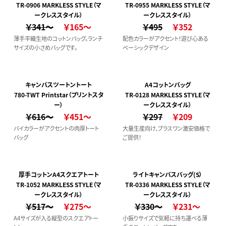
TR-0906 MARKLESS STYLE（マ
TR-0955 MARKLESS STYLE（マ
ークレススタイル）
ークレススタイル）
￥341～
￥165～
￥495
￥352
薄手平織生地のコットンバッグ。ランチ
配色カラーがアクセント！遊び心ある
サイズの小さめバッグです。
ベーシックデザイン
キャンバスツートントート
A4コットンバッグ
780-TWT Printstar（プリントスタ
TR-0128 MARKLESS STYLE（マ
ー）
ークレススタイル）
￥616～
￥451～
￥297
￥209
バイカラーがアクセントの肉厚トート
大量生産向け、プラスワン激安価格で
バッグ
ご提供！
厚手コットンA4スクエアトート
ライトキャンバスバッグ(S）
TR-1052 MARKLESS STYLE（マ
TR-0336 MARKLESS STYLE（マ
ークレススタイル）
ークレススタイル）
￥517～
￥275～
￥330～
￥231～
A4サイズが入る縦型のスクエアトー
小振りサイズで気軽に持ち運べる薄