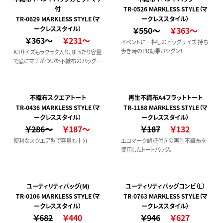
付
TR-0526 MARKLESS STYLE（マ
TR-0629 MARKLESS STYLE（マ
ークレススタイル）
ークレススタイル）
￥550～
￥363～
￥363～
￥231～
イベントに一押しのビッグサイズ 持ち
歩き時のPR効果バツグン！
A3サイズもラクラク入り、ゆったり容量
で底にマチがついた不織布のバッグで
す。
不織布スクエアトート
再生不織布A4フラットトート
TR-0436 MARKLESS STYLE（マ
TR-1188 MARKLESS STYLE（マ
ークレススタイル）
ークレススタイル）
￥286～
￥187～
￥187
￥132
便利なスクエア型で容量も十分
エコマーク認証付きの再生不織布を
使用したトートバッグ。
ユーティリティバッグ(M)
ユーティリティバッグコンビ（Ｌ）
TR-0106 MARKLESS STYLE（マ
TR-0763 MARKLESS STYLE（マ
ークレススタイル）
ークレススタイル）
￥682
￥440
￥946
￥627