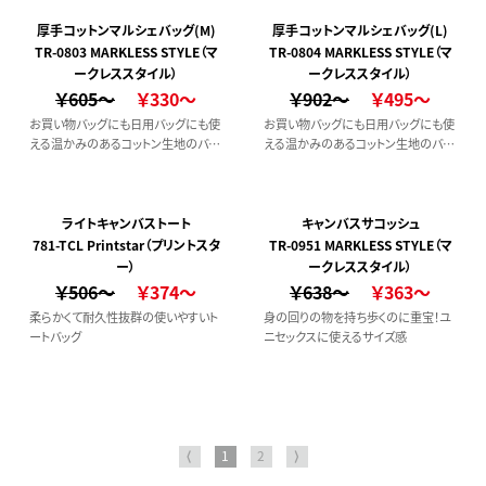
ング、旅行などのアクティブシーンにと
ても便利です。
厚手コットンマルシェバッグ(M)
厚手コットンマルシェバッグ(L)
TR-0803 MARKLESS STYLE（マ
TR-0804 MARKLESS STYLE（マ
ークレススタイル）
ークレススタイル）
￥605～
￥330～
￥902～
￥495～
お買い物バッグにも日用バッグにも使
お買い物バッグにも日用バッグにも使
える温かみのあるコットン生地のバッ
える温かみのあるコットン生地のバッ
グです。印刷範囲が大きくとれるのも
グです。印刷範囲が大きくとれるのも
魅力的なカジュアルコーディネートで
魅力的なカジュアルコーディネートで
も活躍が期待できます。サイズ違いで
も活躍が期待できます。サイズ違いで
ワンサイズ大きいLサイズもございま
ワンサイズ小さいMサイズもございま
ライトキャンバストート
キャンバスサコッシュ
す。
す。
781-TCL Printstar（プリントスタ
TR-0951 MARKLESS STYLE（マ
ー）
ークレススタイル）
￥506～
￥374～
￥638～
￥363～
柔らかくて耐久性抜群の使いやすいト
身の回りの物を持ち歩くのに重宝！ユ
ートバッグ
ニセックスに使えるサイズ感
⟨
1
2
⟩