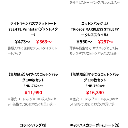
保冷バッグです。
を使用したトートバッグ。ちょっとしたお
出かけに便利な小さめサイズです。小
物が入る内ポケットつき。
ライトキャンバスフラットトート
コットンバッグ（Ｌ）
782-TFL Printstar（プリントスタ
TR-0907 MARKLESS STYLE（マ
ー）
ークレススタイル）
￥473～
￥363～
￥550～
￥297～
書類入れに便利なフラットタイプのト
薄手平織生地で、サブバッグとして持
ートバッグ
ち歩きやすいコットンバッグ。大容量な
ので、急に荷物が増えても安心です。
【無地限定】A4サイズコットンバッ
【無地限定】マチつきコットンバッ
グ 100枚セット
グ 100枚セット
ENN-762set
ENB-760set
￥11,990
￥16,390
≪激安 エコバッグ≫ 100枚入りのセ
≪激安 エコバッグ≫ 100枚入りのセ
ット価格で、さらにお安くお買い求めい
ット価格で、さらにお安くお買い求めい
ただけます！※こちらの商品は無地限
ただけます！※こちらの商品は無地限
定販売となっております。
定販売となっております。
コットンバッグ（S）
キャンバスカラーボトムトート（Ｓ）