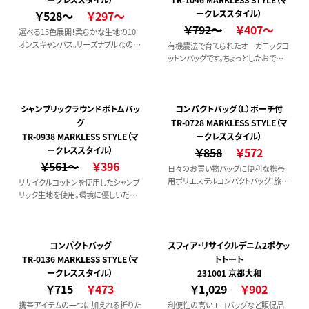
￥528～
￥297～
ークレススタイル）
￥792～
￥407～
選べる15色展開！柔らかな生地の10
オンスキャンバス。リーズナブルなのに
有機農法で育てられたオーガニックコ
しっかり生地
ットンバッグです。ちょっとしたおでか
けにぴったりなサイズ感です。
シャンブリックラウンドボトムバッ
コンパクトバッグ（Ｌ）ポーチ付
グ
TR-0728 MARKLESS STYLE（マ
TR-0938 MARKLESS STYLE（マ
ークレススタイル）
ークレススタイル）
￥858
￥572
￥561～
￥396
日々のお買い物バッグに便利な携帯
用ポリエステルコンパクトバッグ！旅行
リサイクルコットンを使用したシャンブ
先で荷物が増えたときも安心です。
リック生地を使用。環境に優しいだけ
でなく、柔らかな質感で色合いもキレ
イな優しい印象の生地です。
コンパクトバッグ
スフィア・リサイクルデニム2ポケッ
TR-0136 MARKLESS STYLE（マ
トトート
ークレススタイル）
231001 京都大和
￥715
￥473
￥1,029
￥902
携帯アイテムの一つに加えれる折りた
利便性の高いエコバッグなど販促品