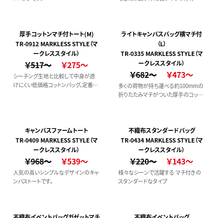
あるコットントートです。
厚手コットンマチ付トート(M)
ライトキャンバスバッグ横マチ付
TR-0912 MARKLESS STYLE（マ
（L）
ークレススタイル）
TR-0335 MARKLESS STYLE（マ
￥517～
￥275～
ークレススタイル）
￥682～
￥473～
シーチング生地と比較して中身が透
けにくい低価格コットンバッグ。定番舟
多くの荷物が持ち運べる約100mmの
形トートでどんなシーンでも活躍しや
折りたたみマチがついた厚手のコット
すい！
ンバッグです。
キャンバスファームトート
不織布スタンダードバッグ
TR-0409 MARKLESS STYLE（マ
TR-0434 MARKLESS STYLE（マ
ークレススタイル）
ークレススタイル）
￥968～
￥539～
￥220～
￥143～
人気の高いシンプルなデザインのキャ
様々なシーンで活躍する マチ付きの
ンバストートです。
スタンダードなタイプ
不織布イベントバッグガゼットマチ
不織布イベントバッグ