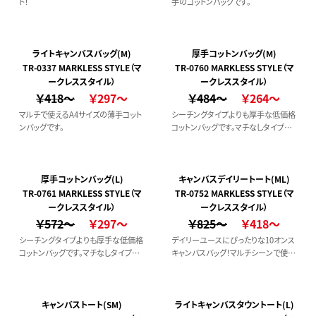
ト！
手のコットンバッグです。
ライトキャンバスバッグ(M)
厚手コットンバッグ(M)
TR-0337 MARKLESS STYLE（マ
TR-0760 MARKLESS STYLE（マ
ークレススタイル）
ークレススタイル）
￥418～
￥297～
￥484～
￥264～
マルチで使えるA4サイズの薄手コット
シーチングタイプよりも厚手な低価格
ンバッグです。
コットンバッグです。マチなしタイプで
すが大きさもあるのでマルチに使えま
す。折りたたんで鞄に忍ばせるなどサ
ブバッグとしてもオススメです。
厚手コットンバッグ(L)
キャンバスデイリートート(ML)
TR-0761 MARKLESS STYLE（マ
TR-0752 MARKLESS STYLE（マ
ークレススタイル）
ークレススタイル）
￥572～
￥297～
￥825～
￥418～
シーチングタイプよりも厚手な低価格
デイリーユースにぴったりな10オンス
コットンバッグです。マチなしタイプで
キャンバスバッグ！マルチシーンで使い
すが大きさもあるのでマルチに使えま
やすいデザインで、配色のラインナップ
す。折りたたんで鞄に忍ばせるなどサ
も豊富です。
ブバッグとしてもオススメです。
キャンバストート(SM)
ライトキャンバスタウントート(L)