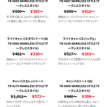
TR-0699 MARKLESS STYLE（マ
TR-0887 MARKLESS STYLE（マ
ークレススタイル）
ークレススタイル）
￥550～
￥385～
￥605～
￥418～
手で持ち運ぶには大きい雑誌やタブレ
価格もリーズナブルなライトキャンバ
ット端末に適したトートです。厚みもし
スシリーズにマチ付タイプのバッグ3サ
っかりあり、小さく折りたたんでバッグ
イズが新登場！！
に忍ばせれば、サブバッグとしても使
い勝手の良いサイズです。
ライトキャンバスタウントート(M)
ライトキャンバスバッグ(L)
TR-0886 MARKLESS STYLE（マ
TR-0146 MARKLESS STYLE（マ
ークレススタイル）
ークレススタイル）
￥462～
￥330～
￥517～
￥363～
価格もリーズナブルなライトキャンバ
大き目サイズで書類がラクラク入る厚
スシリーズにマチ付タイプのバッグ3サ
手のコットンバッグです。
イズが新登場！！
キャンバスカレッジトート
キャンバストート（SS）
TR-0179 MARKLESS STYLE（マ
TR-0698 MARKLESS STYLE（マ
ークレススタイル）
ークレススタイル）
￥1,012～
￥572～
￥440～
￥308～
A4サイズがきっちり入るタテ型のトー
お財布などの小物を持ち運ぶ、ちょっ
トバッグです。
としたお出かけに使いやすい厚みの