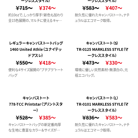
ークレススタイル）
ークレススタイル）
￥715～
￥374～
￥583～
￥407～
約10ozで、しっかり厚手！新色も加わり
耐久性に優れたキャンバストート。ナチ
全15色展開の、マルチに使えるキャン
ュラルはエコマーク取得。
バスバッグです。
レギュラーキャンバストートバッグ
キャンバストート（S）
1460 United Athle（ユナイテッ
TR-0125 MARKLESS STYLE（マ
ドアスレ）
ークレススタイル）
￥550～
￥418～
￥473～
￥330～
便利な4サイズ展開の“プチプラ”トート
環境に優しい天然素材・無漂白の、元
バッグ
祖エコバッグ。
キャンバストート
キャンバストート（L）
778-TCC Printstar（プリントスタ
TR-0101 MARKLESS STYLE（マ
ー）
ークレススタイル）
￥528～
￥385～
￥836～
￥583～
キャンバストートバッグの新定番肉厚
耐久性に優れたキャンバストート。ナチ
な生地に豊富なカラー＆サイズが魅
ュラルはエコマーク取得。
力