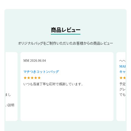
商品レビュー
オリジナルバッグをご制作いただいたお客様からの商品レビュー
MM 2026.06.04
へへーいへ
MARK
マチつきコットンバッグ
キャン
★★★★★
★★★
いつも迅速丁寧な応対で感謝しています。
予定納
グレー
されまし
でも可
やすい説明