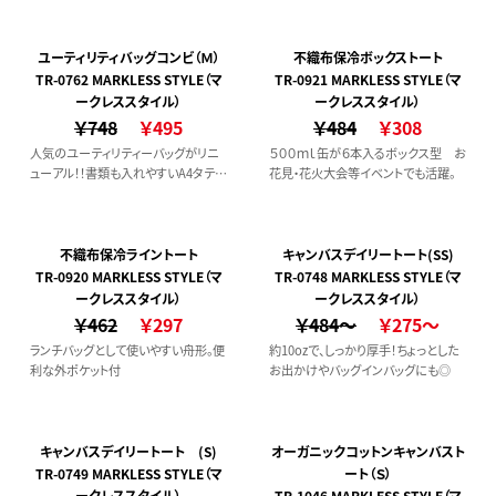
ユーティリティバッグコンビ（Ｍ）
不織布保冷ボックストート
TR-0762 MARKLESS STYLE（マ
TR-0921 MARKLESS STYLE（マ
ークレススタイル）
ークレススタイル）
￥748
￥495
￥484
￥308
人気のユーティリティーバッグがリニ
５００ｍｌ缶が６本入るボックス型 お
ューアル！！書類も入れやすいA4タテ型
花見・花火大会等イベントでも活躍。
サイズのバッグです。
不織布保冷ライントート
キャンバスデイリートート(SS)
TR-0920 MARKLESS STYLE（マ
TR-0748 MARKLESS STYLE（マ
ークレススタイル）
ークレススタイル）
￥462
￥297
￥484～
￥275～
ランチバッグとして使いやすい舟形。便
約10ozで、しっかり厚手！ちょっとした
利な外ポケット付
お出かけやバッグインバッグにも◎
キャンバスデイリートート (S)
オーガニックコットンキャンバスト
TR-0749 MARKLESS STYLE（マ
ート（Ｓ）
ークレススタイル）
TR-1046 MARKLESS STYLE（マ