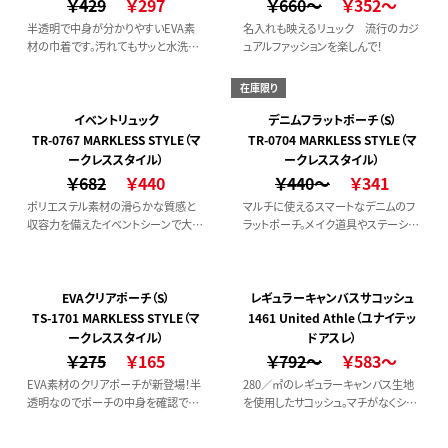
￥429
￥297
￥660～
￥352～
半透明で中身が分かりやすいEVA素
名入れも映えるリュック 流行のカジ
材の巾着です。汚れてもサッと水洗い
ュアルファッションを楽しんで！
もできる、水と紫外線に強い素材です。
靴を入れたり水着や服、子どものグッ
在庫限り
ズ入れにも最適！
イベントリュック
デニムフラットポーチ（S）
TR-0767 MARKLESS STYLE（マ
TR-0704 MARKLESS STYLE（マ
ークレススタイル）
ークレススタイル）
￥682
￥440
￥440～
￥341
ポリエステル素材の滑らかな質感と
マルチに使えるスマートなデニムのフ
収容力を備えたイベントシーンで大活
ラットポーチ。メイク道具やステーショ
躍のリュック
ナリー入れとしても活躍。
EVAクリアポーチ（S）
レギュラーキャンバスサコッシュ
TS-1701 MARKLESS STYLE（マ
1461 United Athle（ユナイテッ
ークレススタイル）
ドアスレ）
￥275
￥165
￥792～
￥583～
EVA素材のクリアポーチが新登場！半
280／㎡のレギュラーキャンバス生地
透明なのでポーチの中身を確認でき
を使用したサコッシュ。マチがなくシン
ます旅行やペンポーチとして普段使い
プルな袋状で、普段持ち歩く小物を入
からいろいろなシーンで使用可能！
れるのにちょうどよいサイズ。サイクリ