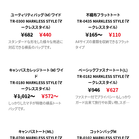
ユーティリティバッグ（Ｍ）ワイド
不織布フラットトート
TR-0300 MARKLESS STYLE（マ
TR-0435 MARKLESS STYLE（マ
ークレススタイル）
ークレススタイル）
￥682
￥440
￥165～
￥110
スタンダードな形をした様々な用途に
A4サイズの書類を収納できるフラット
対応できる横長のバッグです。
タイプ
キャンバスカレッジトート（M）ワイ
ベーシックファスナートート(L)
ド
TR-0182 MARKLESS STYLE（マ
TR-0180 MARKLESS STYLE（マ
ークレススタイル）
ークレススタイル）
￥946
￥627
￥1,012～
￥572～
ファスナー付でプライバシーもしっかり
ガード出来て旅行やお買い物、スポー
しっかりしたマチが特徴の横長トート
ツジムにと大活躍間違いなしで肩か
バッグです。
らしっかり掛けられるLサイズは収納
力が自慢のトートバッグです。
キャンバストート(ML)
コットンバッグM
TR-0700 MARKLESS STYLE（マ
TR-0102 MARKLESS STYLE（マ