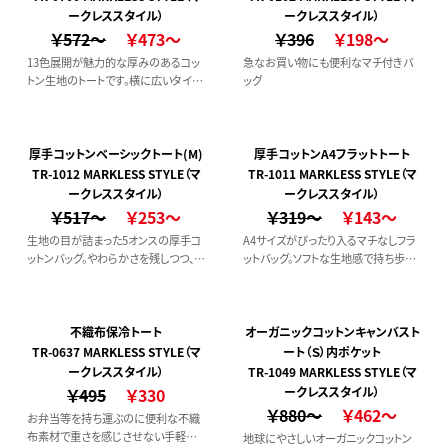
ークレススタイル）
ークレススタイル）
￥572～
￥473～
￥396
￥198～
13色展開が魅力的な厚みのあるコッ
急なお買い物にも便利なマチ付きバ
トン生地のトートです。横に広いタイプ
ッグ
でたっぷり入るサイズ感なので、普段
使いとして荷物が多い外出時の強い
味方です。
厚手コットンベーシックトート(M)
厚手コットンA4フラットトート
TR-1012 MARKLESS STYLE（マ
TR-1011 MARKLESS STYLE（マ
ークレススタイル）
ークレススタイル）
￥517～
￥253～
￥319～
￥143～
生地の目が詰まった5オンスの厚手コ
A4サイズがぴったり入るマチなしフラ
ットンバッグ。やわらかさを残しつつ、シ
ットバッグ。ソフトな生地感で持ち歩き
ーチングと比較して透けにくい厚みが
にも便利です。
特徴です。A4サイズが入るマチ付タイ
プ
不織布保冷トート
オーガニックコットンキャンバスト
TR-0637 MARKLESS STYLE（マ
ート（Ｓ）内ポケット
ークレススタイル）
TR-1049 MARKLESS STYLE（マ
￥495
￥330
ークレススタイル）
￥880～
￥462～
お弁当等を持ち運ぶのに便利な不織
布素材で重さを感じさせない手軽な
地球にやさしいオーガニックコットン