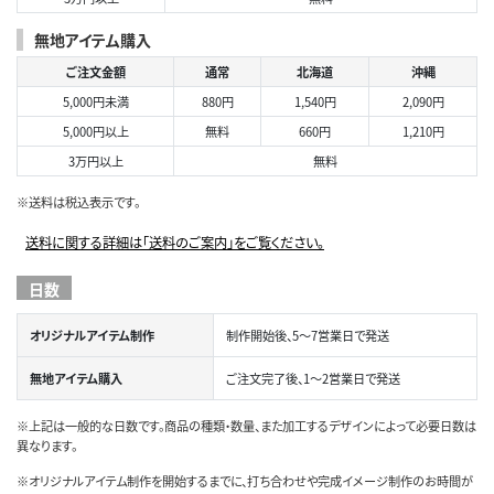
無地アイテム購入
ご注文金額
通常
北海道
沖縄
5,000円未満
880円
1,540円
2,090円
5,000円以上
無料
660円
1,210円
3万円以上
無料
※送料は税込表示です。
送料に関する詳細は「送料のご案内」をご覧ください。
日数
オリジナルアイテム制作
制作開始後、5～7営業日で発送
無地アイテム購入
ご注文完了後、1～2営業日で発送
※上記は一般的な日数です。商品の種類・数量、また加工するデザインによって必要日数は
異なります。
※オリジナルアイテム制作を開始するまでに、打ち合わせや完成イメージ制作のお時間が