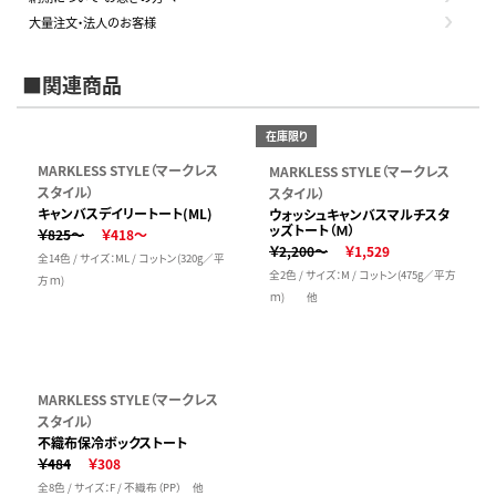
大量注文・法人のお客様
■関連商品
在庫限り
MARKLESS STYLE（マークレス
MARKLESS STYLE（マークレス
スタイル）
スタイル）
キャンバスデイリートート(ML)
ウォッシュキャンバスマルチスタ
ッズトート（Ｍ）
￥825～
￥418～
￥2,200～
￥1,529
全14色 / サイズ：ML / コットン(320g／平
全2色 / サイズ：M / コットン(475g／平方
方ｍ)
ｍ) 他
MARKLESS STYLE（マークレス
スタイル）
不織布保冷ボックストート
￥484
￥308
全8色 / サイズ：F / 不織布（PP） 他