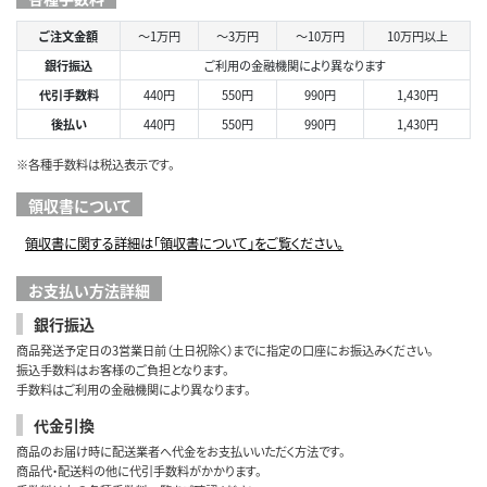
ご注文金額
～1万円
～3万円
～10万円
10万円以上
銀行振込
ご利用の金融機関により異なります
代引手数料
440円
550円
990円
1,430円
後払い
440円
550円
990円
1,430円
※各種手数料は税込表示です。
領収書について
領収書に関する詳細は「領収書について」をご覧ください。
お支払い方法詳細
銀行振込
商品発送予定日の3営業日前（土日祝除く）までに指定の口座にお振込みください。
振込手数料はお客様のご負担となります。
手数料はご利用の金融機関により異なります。
代金引換
商品のお届け時に配送業者へ代金をお支払いいただく方法です。
商品代・配送料の他に代引手数料がかかります。