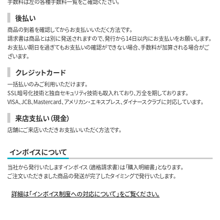
手数料は左の各種手数料一覧をご確認ください。
後払い
商品の到着を確認してからお支払いいただく方法です。
請求書は商品とは別に発送されますので、発行から14日以内にお支払いをお願いします。
お支払い期日を過ぎてもお支払いの確認ができない場合、手数料が加算される場合がご
ざいます。
クレジットカード
一括払いのみご利用いただけます。
SSL暗号化技術と独自セキュリティ技術も取入れており、万全を期しております。
VISA、JCB、Mastercard、アメリカン・エキスプレス、ダイナースクラブに対応しています。
来店支払い（現金）
店舗にご来店いただきお支払いいただく方法です。
インボイスについて
当社から発行いたしますインボイス（適格請求書）は「購入明細書」となります。
ご注文いただきました商品の発送が完了したタイミングで発行いたします。
詳細は「インボイス制度への対応について」をご覧ください。