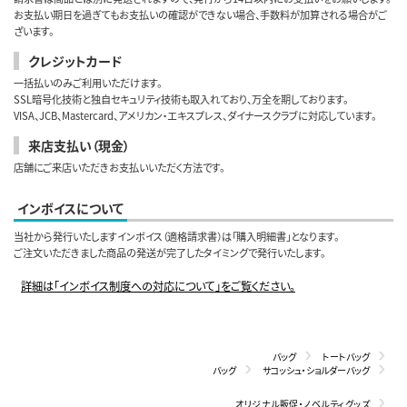
お支払い期日を過ぎてもお支払いの確認ができない場合、手数料が加算される場合がご
ざいます。
クレジットカード
一括払いのみご利用いただけます。
SSL暗号化技術と独自セキュリティ技術も取入れており、万全を期しております。
VISA、JCB、Mastercard、アメリカン・エキスプレス、ダイナースクラブに対応しています。
来店支払い（現金）
店舗にご来店いただきお支払いいただく方法です。
インボイスについて
当社から発行いたしますインボイス（適格請求書）は「購入明細書」となります。
ご注文いただきました商品の発送が完了したタイミングで発行いたします。
詳細は「インボイス制度への対応について」をご覧ください。
バッグ
トートバッグ
バッグ
サコッシュ・ショルダーバッグ
オリジナル販促・ノベルティグッズ