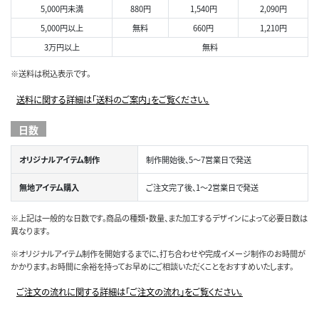
5,000円未満
880円
1,540円
2,090円
5,000円以上
無料
660円
1,210円
3万円以上
無料
※送料は税込表示です。
送料に関する詳細は「送料のご案内」をご覧ください。
日数
オリジナルアイテム制作
制作開始後、5～7営業日で発送
無地アイテム購入
ご注文完了後、1～2営業日で発送
※上記は一般的な日数です。商品の種類・数量、また加工するデザインによって必要日数は
異なります。
※オリジナルアイテム制作を開始するまでに、打ち合わせや完成イメージ制作のお時間が
かかります。お時間に余裕を持ってお早めにご相談いただくことをおすすめいたします。
ご注文の流れに関する詳細は「ご注文の流れ」をご覧ください。