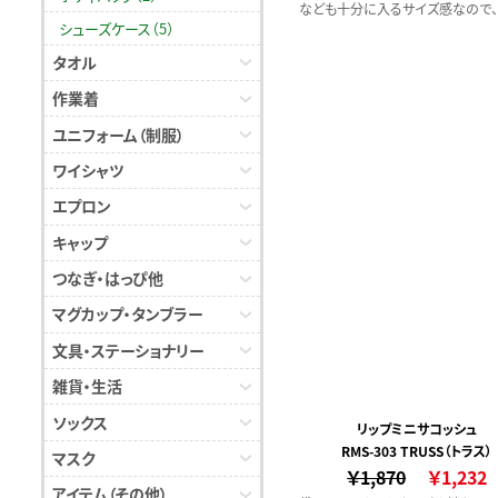
なども十分に入るサイズ感なので
シューズケース（5）
ルやスポーツジムでのアメニティケ
して、福袋のような包材、スポーツ
タオル
のショッパーとして、防災グッズの
作業着
ジとしてなど、様々な業界・用途で
いただけます。また、肩掛けや斜め
ユニフォーム（制服）
ど、体型に合わせて持ち方も自由
めます。
ワイシャツ
エプロン
キャップ
つなぎ・はっぴ他
マグカップ・タンブラー
文具・ステーショナリー
雑貨・生活
ソックス
リップミニサコッシュ
RMS-303 TRUSS（トラス）
マスク
￥1,870
￥1,232
アイテム（その他）