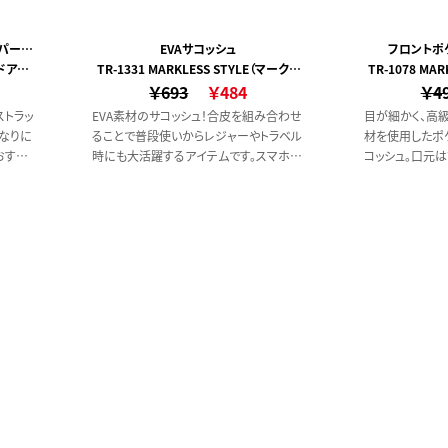
ーパーバ
EVAサコッシュ
フロントポ
ッドアス
TR-1331 MARKLESS STYLE（マークレ
TR-1078 MA
￥693
ススタイル）
￥484
￥4
ストラッ
EVA素材のサコッシュ！合皮を組み合わせ
目が細かく、高
なりに
ることで普段使いからレジャーやトラベル
材を使用したポ
おすす
時にも大活躍するアイテムです。スマホシ
コッシュ。口元
使いや
ョルダーとしてもピッタリのサイズ感です。
いるため、財布
有の
入れとしても安
」とい
い小物を収納す
生地を
ケット付きと機
詰めこ
【POINT】・フ
に仕上
き・高級感のあ
カラー印刷対応