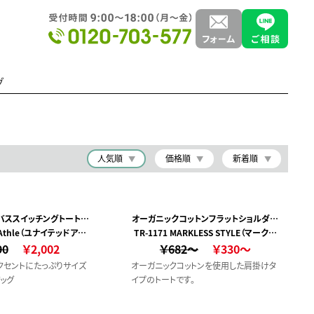
グ
人気順
価格順
新着順
バススイッチングトートバ
オーガニックコットンフラットショルダー
d Athle（ユナイテッドアス
ッグ
TR-1171 MARKLESS STYLE（マークレ
トート
90
レ）
￥2,002
￥682～
ススタイル）
￥330～
クセントにたっぷりサイズ
オーガニックコットンを使用した肩掛けタ
バッグ
イプのトートです。