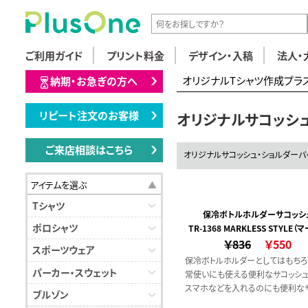
ご利用ガイド
プリント料金
デザイン・入稿
法人・
オリジナルTシャツ作成プラ
納期・お急ぎの方へ
リピート注文のお客様
オリジナルサコッシ
ご来店相談はこちら
オリジナルサコッシュ・ショルダーバッ
アイテムを選ぶ
Tシャツ
保冷ボトルホルダーサコッシ
ポロシャツ
TR-1368 MARKLESS STYLE（
￥836
ススタイル）
￥550
スポーツウェア
保冷ボトルホルダーとしてはもちろ
パーカー・スウェット
常使いにも使える便利なサコッシュ
スマホなどを入れるのにも便利な
ブルゾン
感。保冷製品定番のウレタン付きア