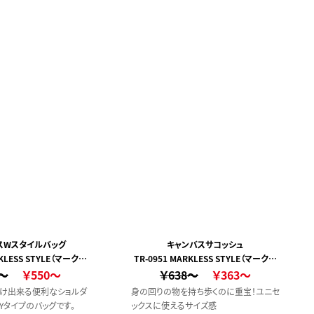
スWスタイルバッグ
キャンバスサコッシュ
RKLESS STYLE（マークレ
TR-0951 MARKLESS STYLE（マークレ
8～
ススタイル）
￥550～
￥638～
ススタイル）
￥363～
け出来る便利なショルダ
身の回りの物を持ち歩くのに重宝！ユニセ
Yタイプのバッグです。
ックスに使えるサイズ感