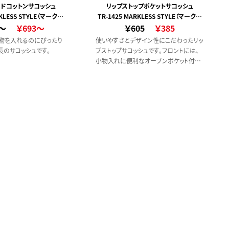
ドコットンサコッシュ
リップストップポケットサコッシュ
RKLESS STYLE（マークレ
TR-1425 MARKLESS STYLE（マークレ
0～
ススタイル）
￥693～
￥605
ススタイル）
￥385
物を入れるのにぴったり
使いやすさとデザイン性にこだわったリッ
長のサコッシュです。
プストップサコッシュです。フロントには、
小物入れに便利なオープンポケット付き
です。安心のファスナータイプなので、貴
重品を入れて持ち歩くのにもぴったりで
す。また紐の結び目部分で長さの調節も
可能なため、どなたにもお使いいただきや
すいデザインです。