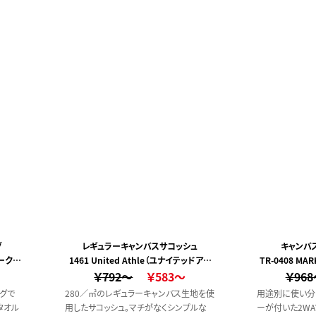
ートを
用する
ショル
使用す
ズ、ア
ノベル
】・保
シュ・
可能・
グ
レギュラーキャンバスサコッシュ
キャンバ
マークレ
1461 United Athle（ユナイテッドアス
TR-0408 MA
￥792～
レ）
￥583～
￥96
グで
280／㎡のレギュラーキャンバス生地を使
用途別に使い分
タオル
用したサコッシュ。マチがなくシンプルな
ーが付いた2WA