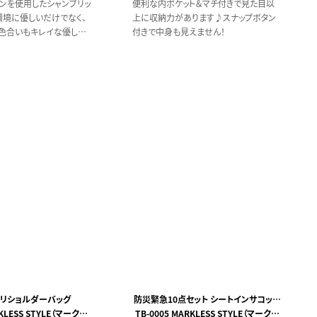
トンを使用したシャンブリッ
便利な内ポケット＆マチ付きで見た目以
環境に優しいだけでなく、
上に収納力があります♪スナップボタン
色合いもキレイな優しい
付きで中身も見えません！
。
リショルダーバッグ
防災緊急10点セット シートインサコッシ
RKLESS STYLE（マークレ
TB-0005 MARKLESS STYLE（マークレ
ュタイプ