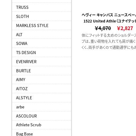
TRUSS
ヘヴィー キャンバス ニュースペ
SLOTH
1522 United Athle（ユナイテ
ッグ
MARKLESS STYLE
￥4,070
レ）
￥2,827
ALT
体にフィットする太めのショルダー
プは、重い荷物を入れても肩が痛く
SOWA
くく、両手があくので通勤通学にも
TS DESIGN
め。スマホがすっぽり入るサイズの
すい内ポケットは、大容量バッグ特
EVENRIVER
「中に入れた小物が見つからない！
BURTLE
うお悩みも解消。丈夫なキャンバス
使用し高い耐久性も実現。荷物を
AIMY
んで颯爽と出かけたくなるバッグ
AITOZ
がりました。
ALSTYLE
arbe
ASCOLOUR
Athlete Scrub
Bag Base