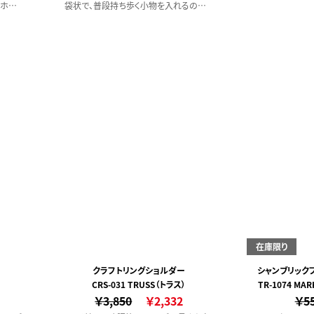
、ホテ
袋状で、普段持ち歩く小物を入れるのに
ースと
ちょうどよいサイズ。サイクリング、旅行な
用品店
どのアクティブシーンにとても便利です。
パッケー
ご使用
掛けな
に楽し
在庫限り
クラフトリングショルダー
シャンブリック
CRS-031 TRUSS（トラス）
TR-1074 MA
￥3,850
￥2,332
￥5