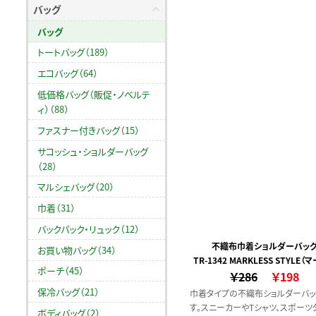
着ではなく、フラットなアルミ蒸着シ
バッグ
採用したことでサコッシュとして使
バッグ
際にもごわつきがありません。また
ダーを取り外し保冷ポーチとして
トートバッグ（189）
ることもできます。野外イベントグッ
エコバッグ（64）
ウトドアブランドや食品メーカーの
ティなどにもおすすめです。【POINT
低価格バッグ（販促・ノベルテ
冷もできる、スマートな2WAYサコッ
ィ）（88）
ショルダーは取り外し・長さ調整が
ファスナー付きバッグ（15）
口元は安心のホック付き
サコッシュ・ショルダーバッグ
（28）
マルシェバッグ（20）
巾着（31）
バックパック・リュック（12）
不織布巾着ショルダーバッ
お買い物バッグ（34）
TR-1342 MARKLESS STYLE（
ポーチ（45）
￥286
ススタイル）
￥198
保冷バッグ（21）
巾着タイプの不織布ショルダーバッ
す。スニーカーやTシャツ、スポーツ
ボディバッグ（2）