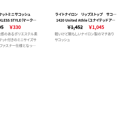
ケットミニサコッシュ
ライトナイロン リップストップ サコッ
RKLESS STYLE（マークレ
1420 United Athle（ユナイテッドアス
シュ
95
ススタイル）
￥330
￥1,452
レ）
￥1,045
級感のあるポリエステル素
軽いけど頼もしいナイロン製のマチあり
ケット付きのミニサイズサ
サコッシュ
はファスナー仕様となって
やパスポートなどの貴重品
心です。すぐに取り出した
るのに便利なフロントポ
能性にこだわっています。
ァスナー仕様・トポケット付
るポリエステル素材・フル