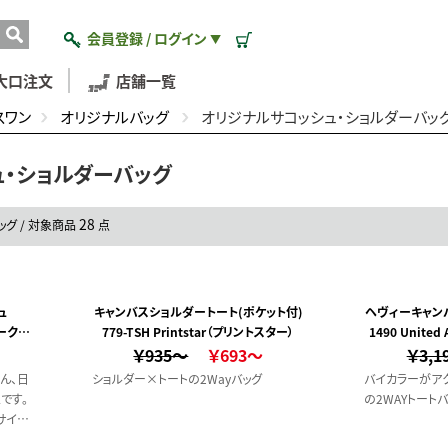
会員登録 / ログイン
▼
大口注文
店舗一覧
スワン
オリジナルバッグ
オリジナルサコッシュ・ショルダーバッ
ュ・ショルダーバッグ
28
グ / 対象商品
点
ュ
キャンバスショルダートート(ポケット付)
ヘヴィーキャン
マークレ
779-TSH Printstar（プリントスター）
1490 Unite
￥935～
￥693～
￥3,1
ん、日
ショルダー×トートの2Wayバッグ
バイカラーがア
です。
の2WAYトート
サイズ
ルミ蒸