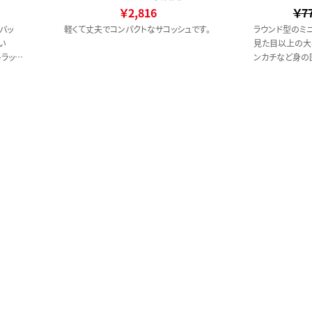
￥2,816
￥7
バッ
軽くて丈夫でコンパクトなサコッシュです。
ラウンド型のミニ
い
見た目以上の大
トラップ
ンカチなど身の
入ります。
また調節パーツ
を調節でき、男
すい仕様です。
口元がラウンド
を短めに調節し
す。