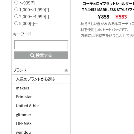
〜999円
コーデュロイフラットショルダー
1,000〜1,999円
TR-1452 MARKLESS STYLE（
￥858
ススタイル）
￥583
2,000〜4,999円
5,000円〜
秋冬らしい温かみのあるコーデュ
材を使用した、トートバッグです。
キーワード
内側には不織布を貼り合わせており
っとしにくく自立するしっかりとした
B4のノートが入るサイズ感で日常
やすい大きさとなっています。
検索する
ブランド
人気のブランドから選ぶ
makers
Printstar
United Athle
glimmer
LIFEMAX
wundou