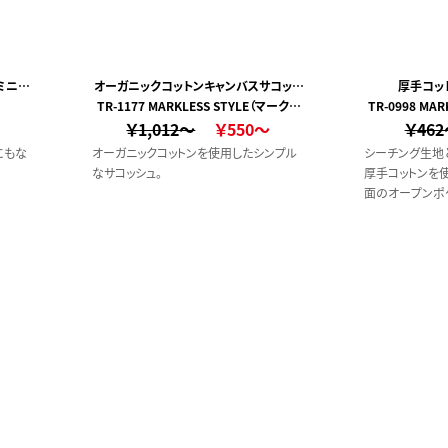
ミニバ
オーガニックコットンキャンバスサコッシ
厚手コッ
TR-1177 MARKLESS STYLE（マークレ
ュ
TR-0998 MA
￥1,012～
ススタイル）
￥550～
￥46
にもな
オーガニックコットンを使用したシンプル
シーチング生地
なサコッシュ。
厚手コットンを使
面のオープンポ
ケットの2つのポ
を抑えつつ、ト
製作したいとき