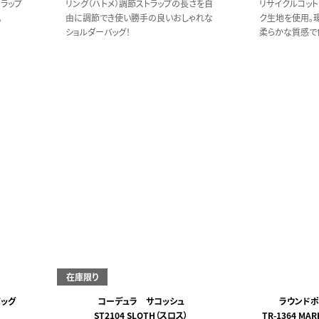
ラップ
リング（ハトメ）調節ストラップの長さを自
リサイクルコッ
。
由に調節でき使い勝手の良いおしゃれな
ク生地を使用。
ショルダーバッグ！
柔らかな質感で
印象の生地です
在庫限り
ッグ
コーデュラ サコッシュ
ラウンドポ
ST2104 SLOTH（スロス）
TR-1364 MA