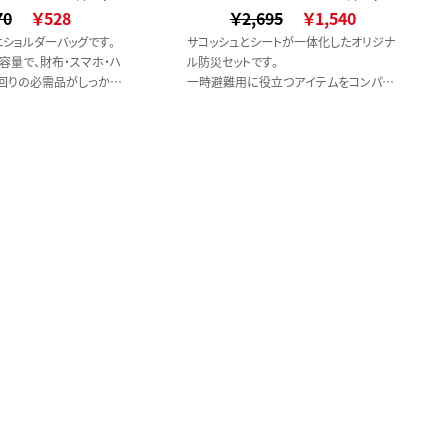
70
ススタイル）
￥528
￥2,695
ススタイル）
￥1,540
ショルダーバッグです。
サコッシュとシートが一体化したオリジナ
容量で、財布・スマホ・ハ
ル防災セットです。
回りの必需品がしっかり
一時避難用に役立つアイテムをコンパク
トに収納しています。
付きなので、肩ひもの長さ
70Lのゴミ袋は着替えの目隠し用などに
女問わずお使いいただきや
もご活用いただけて便利です。
しているので、ショルダー
＜セット内容＞
た場合にも、使いやすいで
サコッシュ／シート／ロープ／個包装マ
スク×3／アイマスク／ホイッスル
ゴミ袋／耳栓／ネックピロー／防災ガイ
ド