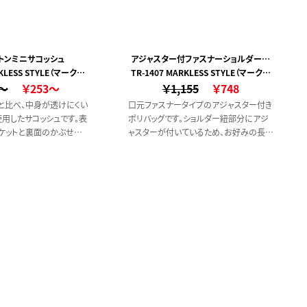
トンミニサコッシュ
アジャスター付ファスナーショルダーバ
RKLESS STYLE（マークレ
TR-1407 MARKLESS STYLE（マークレ
ッグ
2～
ススタイル）
￥253～
￥1,155
ススタイル）
￥748
と比べ、中身が透けにくい
口元ファスナータイプのアジャスター付き
用したサコッシュです。表
ポリバッグです。ショルダー紐部分にアジ
ケットと裏面のかぶせポ
ャスターが付いているため、お好みの長さ
ケット付き。低価格で予算
に調節してご使用いただけます。口元はフ
レンド感のあるアイテムを
ァスナータイプを採用しており、しっかり
におすすめです。
閉まって安心です。