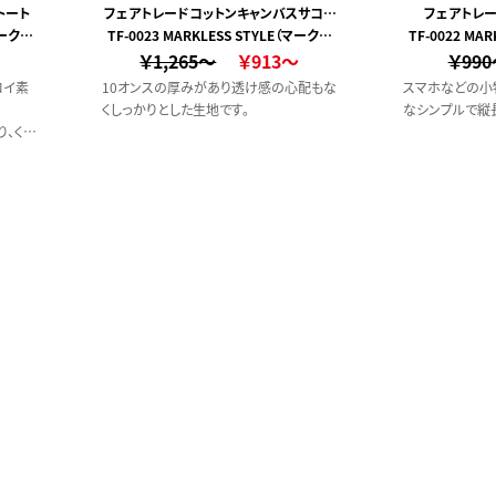
トート
フェアトレードコットンキャンバスサコッ
フェアトレー
マークレ
TF-0023 MARKLESS STYLE（マークレ
シュ
TF-0022 MA
￥1,265～
ススタイル）
￥913～
￥99
ロイ素
10オンスの厚みがあり透け感の心配もな
スマホなどの小
くしっかりとした生地です。
なシンプルで縦
、くた
仕様。
使いし