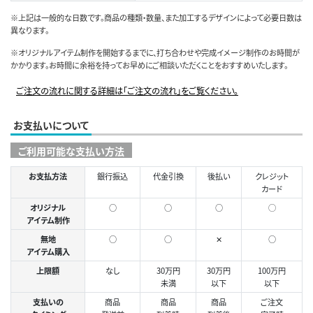
※上記は一般的な日数です。商品の種類・数量、また加工するデザインによって必要日数は
異なります。
※オリジナルアイテム制作を開始するまでに、打ち合わせや完成イメージ制作のお時間が
かかります。お時間に余裕を持ってお早めにご相談いただくことをおすすめいたします。
ご注文の流れに関する詳細は「ご注文の流れ」をご覧ください。
お支払いについて
ご利用可能な支払い方法
お支払方法
銀行振込
代金引換
後払い
クレジット
カード
オリジナル
○
○
○
◯
アイテム制作
無地
○
○
✕
○
アイテム購入
上限額
なし
30万円
30万円
100万円
未満
以下
以下
支払いの
商品
商品
商品
ご注文