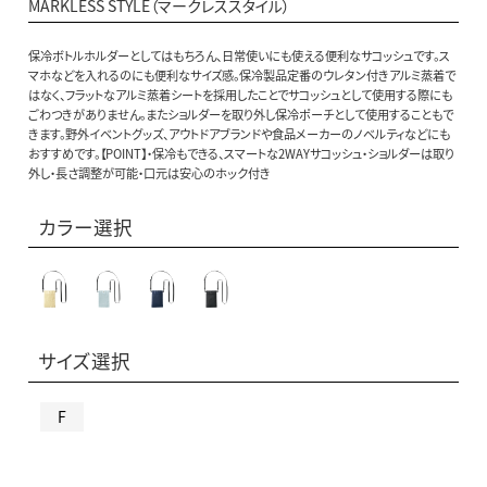
MARKLESS STYLE（マークレススタイル）
保冷ボトルホルダーとしてはもちろん、日常使いにも使える便利なサコッシュです。ス
マホなどを入れるのにも便利なサイズ感。保冷製品定番のウレタン付きアルミ蒸着で
はなく、フラットなアルミ蒸着シートを採用したことでサコッシュとして使用する際にも
ごわつきがありません。またショルダーを取り外し保冷ポーチとして使用することもで
きます。野外イベントグッズ、アウトドアブランドや食品メーカーのノベルティなどにも
おすすめです。【POINT】・保冷もできる、スマートな2WAYサコッシュ・ショルダーは取り
外し・長さ調整が可能・口元は安心のホック付き
カラー選択
サイズ選択
F