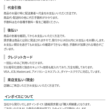
代金引換
商品のお届け時に配送業者へ代金をお支払いいただく方法です。
商品代・配送料の他に代引手数料がかかります。
手数料は左の各種手数料一覧をご確認ください。
後払い
商品の到着を確認してからお支払いいただく方法です。
請求書は商品とは別に発送されますので、発行から14日以内にお支払いをお願いします。
お支払い期日を過ぎてもお支払いの確認ができない場合、手数料が加算される場合がご
ざいます。
クレジットカード
一括払いのみご利用いただけます。
SSL暗号化技術と独自セキュリティ技術も取入れており、万全を期しております。
VISA、JCB、Mastercard、アメリカン・エキスプレス、ダイナースクラブに対応しています。
来店支払い（現金）
店舗にご来店いただきお支払いいただく方法です。
インボイスについて
当社から発行いたしますインボイス（適格請求書）は「購入明細書」となります。
ご注文いただきました商品の発送が完了したタイミングで発行いたします。