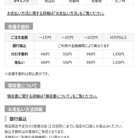
タイミング
発送前
到着時
到着後
完了時
お支払い方法に関する詳細は「お支払い方法」をご覧ください。
各種手数料
ご注文金額
～1万円
～3万円
～10万円
10万円以上
銀行振込
ご利用の金融機関により異なります
代引手数料
440円
550円
990円
1,430円
後払い
440円
550円
990円
1,430円
※各種手数料は税込表示です。
領収書について
領収書に関する詳細は「領収書について」をご覧ください。
お支払い方法詳細
銀行振込
商品発送予定日の3営業日前（土日祝除く）までに指定の口座にお振込みください。
振込手数料はお客様のご負担となります。
手数料はご利用の金融機関により異なります。