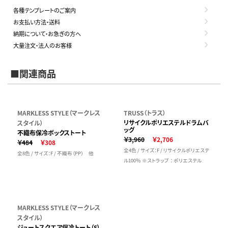
各種テンプレートのご案内
お支払い方法・送料
納期について・お急ぎの方へ
大量注文・法人のお客様
■関連商品
MARKLESS STYLE（マークレス
TRUSS（トラス）
リサイクルポリエステルドラムバ
スタイル）
ッグ
不織布保冷ボックストート
￥3,960
￥2,706
￥484
￥308
全4色 / サイズ：F / リサイクルポリエステ
全8色 / サイズ：F / 不織布（PP） 他
ル100％ ※ストラップ ： ポリエステル
MARKLESS STYLE（マークレス
スタイル）
ジュートスクエア保冷トート（S）