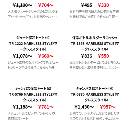
￥1,100～
￥704～
￥495
￥330
大人気ジュートシリーズの保冷スクエ
お弁当等を持ち運ぶのに便利な不織
アトートバッグです。お弁当やペットボ
布素材で重さを感じさせない手軽な
トルを入れてランチバッグとしてもちょ
保冷バッグです。
うど良いサイズ感です。デイリー使いは
もちろん、レジャーやアウトドアまで幅
広くお使いいただけます。また口元はフ
ジュート保冷トート（S）
保冷ボトルホルダーサコッシュ
ァスナー付きなのも便利なポイントで
TR-1222 MARKLESS STYLE（マ
TR-1368 MARKLESS STYLE（マ
す。
ークレススタイル）
ークレススタイル）
￥1,078～
￥660～
￥836
￥550
ジュート素材の保冷バッグです。ジュー
保冷ボトルホルダーとしてはもちろん、
トシリーズでは今までになかった舟形
日常使いにも使える便利なサコッシュ
形状がポイントで、外ハンドルにするこ
です。スマホなどを入れるのにも便利
とでデザイン性をプラスしています。ラ
なサイズ感。保冷製品定番のウレタン
ンチボックスを入れるのに最適なサイ
付きアルミ蒸着ではなく、フラットなア
ズなのはもちろんのこと、500mlのペ
ルミ蒸着シートを採用したことでサコ
キャンバス保冷トート（S）
キャンバス保冷トート（M）
ットボトルは横にするとピッタリと入り
ッシュとして使用する際にもごわつき
TR-0769 MARKLESS STYLE（マ
TR-0770 MARKLESS STYLE（マ
ます。ナチュラルなカラー展開で誰もが
がありません。またショルダーを取り外
ークレススタイル）
ークレススタイル）
持ちやすく、普段使いからレジャーやア
し保冷ポーチとして使用することもで
￥1,188～
￥781～
￥1,430～
￥957～
ウトドアまで幅広く活躍できるアイテム
きます。野外イベントグッズ、アウトドア
ナチュラル派にピッタリのキャンバス
公園でのランチタイムなどに適したサ
です。
ブランドや食品メーカーのノベルティ
素材保冷トート
イズのアルミ蒸着仕様のナチュラルな
などにもおすすめです。【POINT】・保冷
生地感の保冷トートバッグ。
もできる、スマートな2WAYサコッシュ・