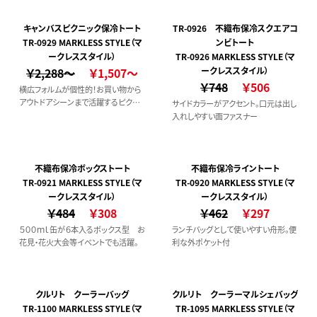
ショルダーは取り外し・長さ調整が可
能・口元は安心のホック付き
キャンバスピクニック保冷トート
TR-0926 不織布保冷スクエアコ
TR-0929 MARKLESS STYLE（マ
ンビトート
ークレススタイル）
TR-0926 MARKLESS STYLE（マ
￥2,288～
￥1,507～
ークレススタイル）
￥748
￥506
横広フォルムが個性的！お買い物から
アウトドアシーンまで活躍するピクニ
サイドカラーがアクセント。口元は出し
ック保冷トート。
入れしやすい面ファスナー
不織布保冷ボックストート
不織布保冷ライントート
TR-0921 MARKLESS STYLE（マ
TR-0920 MARKLESS STYLE（マ
ークレススタイル）
ークレススタイル）
￥484
￥308
￥462
￥297
５００ｍｌ缶が６本入るボックス型 お
ランチバッグとして使いやすい舟形。便
花見・花火大会等イベントでも活躍。
利な外ポケット付
クルリト クーラーバッグ
クルリト クーラーマルシェバッグ
TR-1100 MARKLESS STYLE（マ
TR-1095 MARKLESS STYLE（マ