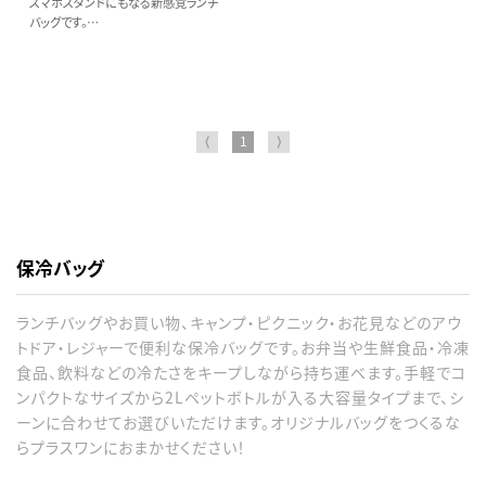
スマホスタンドにもなる新感覚ランチ
バッグです。
前面のファスナーを開けると、シリコン
印刷された生地部分にスマホを引っ
掛けて立たせることができ、
動画やSNSを見やすい角度で視聴す
ることができます。
中に板材が入っており、公園のベンチ
⟨
1
⟩
や芝生の上でもスマホを自立させるこ
とができるので
テーブルのない場所でも大活躍してく
れます。
また中に断熱性のあるクッション材が
入っており、4層構造で保冷効果も期
保冷バッグ
待できます。
さらに内側にはメッシュポケット付き
で保冷剤を入れてご使用いただくこと
ランチバッグやお買い物、キャンプ・ピクニック・お花見などのアウ
で更に保冷効果を高めてくれます。
トドア・レジャーで便利な保冷バッグです。お弁当や生鮮食品・冷凍
お弁当箱のほか、500mlのペットボト
食品、飲料などの冷たさをキープしながら持ち運べます。手軽でコ
ルが縦にも横にも収納ができ、バッグ1
つですっきりとまとまります。
ンパクトなサイズから2Lペットボトルが入る大容量タイプまで、シ
ーンに合わせてお選びいただけます。オリジナルバッグをつくるな
らプラスワンにおまかせください！