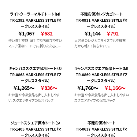
取り入れやすい落ち着いたカラー展開
持ち歩くことができます。フリル風のデ
もポイントです。また中に断熱性のあ
ザインはトレンド感があります。お弁当
るクッション材が入っており、3層構造
や350mlのペットボトルが入るサイズ
ライトクーラーマルチトート（M）
不織布保冷レジカゴトート
で保冷効果も期待できます。さらに内
でランチバッグとしてぴったりです。食
TR-1392 MARKLESS STYLE（マ
TR-0931 MARKLESS STYLE（マ
側にはメッシュポケット付きで保冷剤
品メーカーやアパレルなどのノベルテ
ークレススタイル）
ークレススタイル）
を入れてご使用いただくことで更に保
ィやキャンペーン商材にもおすすめで
￥1,067
￥682
￥1,144
￥792
冷効果を高めてくれます。
す。【POINT】・ハンドルの長さ調節可
使い勝手抜群！薄手で持ち運びやすい
大容量のレジカゴサイズでも不織布
能・保冷・マチ付き
マルチ保冷トートです。折りたたむこと
だから軽くて持ちやすい。
ができるため、エコバッグのようにカバ
ンにしまっていつでも持ち歩くことがで
きます。両サイドにはポケット付きで、
スマホや折りたたみ傘などを入れるこ
キャンバススクエア保冷トート（S）
キャンバススクエア保冷トート（M）
とができ、またベロ付きの口元ファス
TR-0868 MARKLESS STYLE（マ
TR-0869 MARKLESS STYLE（マ
ナー仕様で開閉がしやすく、容量いっ
ークレススタイル）
ークレススタイル）
ぱいに食材などを入れることができま
￥1,265～
￥836～
￥1,760～
￥1,166～
す。
お弁当や冷凍食品も出し入れしやす
お弁当や冷凍食品も出し入れしやすい
い、スクエアタイプの保冷バッグ
スクエアタイプの保冷バッグ
ジュートスクエア保冷トート（S）
不織布保冷トート
TR-1405 MARKLESS STYLE（マ
TR-0637 MARKLESS STYLE（マ
ークレススタイル）
ークレススタイル）