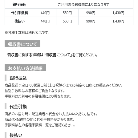
銀行振込
ご利用の金融機関により異なります
代引手数料
440円
550円
990円
1,430円
後払い
440円
550円
990円
1,430円
※各種手数料は税込表示です。
領収書について
領収書に関する詳細は「領収書について」をご覧ください。
お支払い方法詳細
銀行振込
商品発送予定日の3営業日前（土日祝除く）までに指定の口座にお振込みください。
振込手数料はお客様のご負担となります。
手数料はご利用の金融機関により異なります。
代金引換
商品のお届け時に配送業者へ代金をお支払いいただく方法です。
商品代・配送料の他に代引手数料がかかります。
手数料は左の各種手数料一覧をご確認ください。
後払い