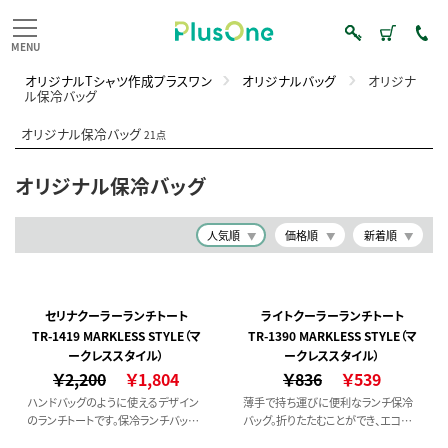
オリジナルTシャツ作成プラスワン
オリジナルバッグ
オリジナ
ル保冷バッグ
オリジナル保冷バッグ
21点
オリジナル保冷バッグ
人気順
価格順
新着順
セリナクーラーランチトート
ライトクーラーランチトート
TR-1419 MARKLESS STYLE（マ
TR-1390 MARKLESS STYLE（マ
ークレススタイル）
ークレススタイル）
￥2,200
￥1,804
￥836
￥539
ハンドバッグのように使えるデザイン
薄手で持ち運びに便利なランチ保冷
のランチトートです。保冷ランチバッグ
バッグ。折りたたむことができ、エコバッ
に見えないおしゃれな印象で、日常に
グのようにカバンにしまっていつでも