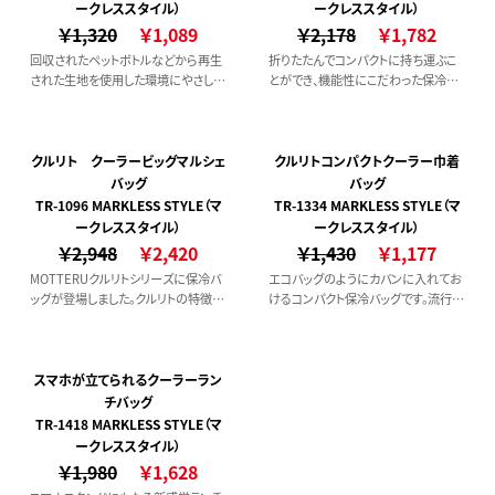
ークレススタイル）
ークレススタイル）
￥1,320
￥1,089
￥2,178
￥1,782
回収されたペットボトルなどから再生
折りたたんでコンパクトに持ち運ぶこ
された生地を使用した環境にやさしい
とができ、機能性にこだわった保冷バ
クーラーバッグです。折りたたんでコン
ッグです。
パクトに持ち運ぶことが出来ます。マチ
を広く設計しているのでお弁当入れか
らちょっとしたお買い物まで、さまざま
クルリト クーラービッグマルシェ
クルリトコンパクトクーラー巾着
なシーンで活躍します！
バッグ
バッグ
TR-1096 MARKLESS STYLE（マ
TR-1334 MARKLESS STYLE（マ
ークレススタイル）
ークレススタイル）
￥2,948
￥2,420
￥1,430
￥1,177
MOTTERUクルリトシリーズに保冷バ
エコバッグのようにカバンに入れてお
ッグが登場しました。クルリトの特徴で
けるコンパクト保冷バッグです。流行り
あるゴムバンド付きで、未使用時は折
の巾着バッグをワンハンドルでオシャ
りたたんでコンパクトに持ち運ぶこと
レに持つことが出来ます。口元をリボ
ができます。
ン結びすると可愛らしい印象に。
スマホが立てられるクーラーラン
チバッグ
TR-1418 MARKLESS STYLE（マ
ークレススタイル）
￥1,980
￥1,628