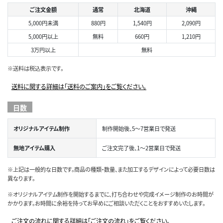
ご注文金額
通常
北海道
沖縄
5,000円未満
880円
1,540円
2,090円
5,000円以上
無料
660円
1,210円
3万円以上
無料
※送料は税込表示です。
送料に関する詳細は「送料のご案内」をご覧ください。
日数
オリジナルアイテム制作
制作開始後、5～7営業日で発送
無地アイテム購入
ご注文完了後、1～2営業日で発送
※上記は一般的な日数です。商品の種類・数量、また加工するデザインによって必要日数は
異なります。
※オリジナルアイテム制作を開始するまでに、打ち合わせや完成イメージ制作のお時間が
かかります。お時間に余裕を持ってお早めにご相談いただくことをおすすめいたします。
ご注文の流れに関する詳細は「ご注文の流れ」をご覧ください。