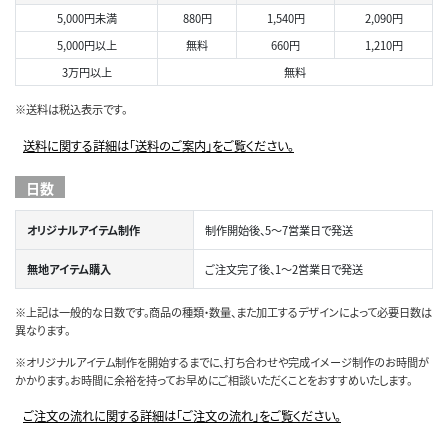
5,000円未満
880円
1,540円
2,090円
5,000円以上
無料
660円
1,210円
3万円以上
無料
※送料は税込表示です。
送料に関する詳細は「送料のご案内」をご覧ください。
日数
オリジナルアイテム制作
制作開始後、5～7営業日で発送
無地アイテム購入
ご注文完了後、1～2営業日で発送
※上記は一般的な日数です。商品の種類・数量、また加工するデザインによって必要日数は
異なります。
※オリジナルアイテム制作を開始するまでに、打ち合わせや完成イメージ制作のお時間が
かかります。お時間に余裕を持ってお早めにご相談いただくことをおすすめいたします。
ご注文の流れに関する詳細は「ご注文の流れ」をご覧ください。