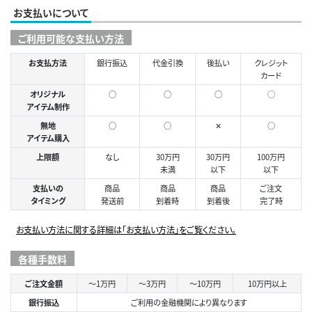
お支払いについて
ご利用可能な支払い方法
お支払方法
銀行振込
代金引換
後払い
クレジット
カード
オリジナル
○
○
○
◯
アイテム制作
無地
○
○
✕
○
アイテム購入
上限額
なし
30万円
30万円
100万円
未満
以下
以下
支払いの
商品
商品
商品
ご注文
タイミング
発送前
到着時
到着後
完了時
お支払い方法に関する詳細は「お支払い方法」をご覧ください。
各種手数料
ご注文金額
～1万円
～3万円
～10万円
10万円以上
銀行振込
ご利用の金融機関により異なります