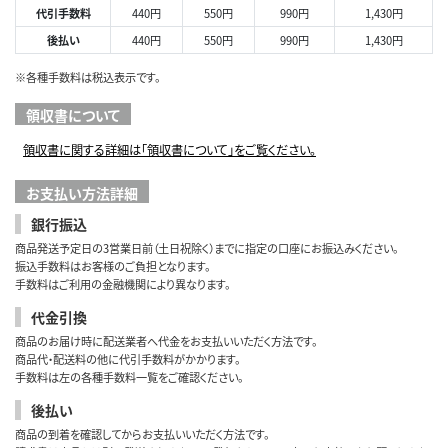
代引手数料
440円
550円
990円
1,430円
後払い
440円
550円
990円
1,430円
※各種手数料は税込表示です。
領収書について
領収書に関する詳細は「領収書について」をご覧ください。
お支払い方法詳細
銀行振込
商品発送予定日の3営業日前（土日祝除く）までに指定の口座にお振込みください。
振込手数料はお客様のご負担となります。
手数料はご利用の金融機関により異なります。
代金引換
商品のお届け時に配送業者へ代金をお支払いいただく方法です。
商品代・配送料の他に代引手数料がかかります。
手数料は左の各種手数料一覧をご確認ください。
後払い
商品の到着を確認してからお支払いいただく方法です。