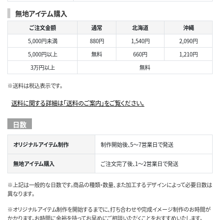
無地アイテム購入
ご注文金額
通常
北海道
沖縄
5,000円未満
880円
1,540円
2,090円
5,000円以上
無料
660円
1,210円
3万円以上
無料
※送料は税込表示です。
送料に関する詳細は「送料のご案内」をご覧ください。
日数
オリジナルアイテム制作
制作開始後、5～7営業日で発送
無地アイテム購入
ご注文完了後、1～2営業日で発送
※上記は一般的な日数です。商品の種類・数量、また加工するデザインによって必要日数は
異なります。
※オリジナルアイテム制作を開始するまでに、打ち合わせや完成イメージ制作のお時間が
かかります。お時間に余裕を持ってお早めにご相談いただくことをおすすめいたします。