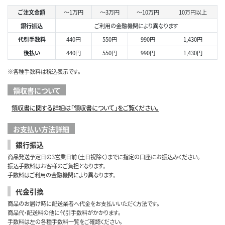
ご注文金額
～1万円
～3万円
～10万円
10万円以上
銀行振込
ご利用の金融機関により異なります
代引手数料
440円
550円
990円
1,430円
後払い
440円
550円
990円
1,430円
※各種手数料は税込表示です。
領収書について
領収書に関する詳細は「領収書について」をご覧ください。
お支払い方法詳細
銀行振込
商品発送予定日の3営業日前（土日祝除く）までに指定の口座にお振込みください。
振込手数料はお客様のご負担となります。
手数料はご利用の金融機関により異なります。
代金引換
商品のお届け時に配送業者へ代金をお支払いいただく方法です。
商品代・配送料の他に代引手数料がかかります。
手数料は左の各種手数料一覧をご確認ください。