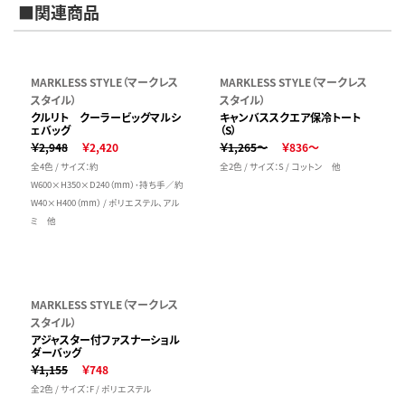
■関連商品
MARKLESS STYLE（マークレス
MARKLESS STYLE（マークレス
スタイル）
スタイル）
クルリト クーラービッグマルシ
キャンバススクエア保冷トート
ェバッグ
（S）
￥2,948
￥2,420
￥1,265～
￥836～
全4色 / サイズ：約
全2色 / サイズ：S / コットン 他
W600×H350×D240（mm）･持ち手／約
W40×H400（mm） / ポリエステル、アル
ミ 他
MARKLESS STYLE（マークレス
スタイル）
アジャスター付ファスナーショル
ダーバッグ
￥1,155
￥748
全2色 / サイズ：F / ポリエステル