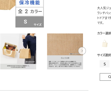
大人気ジュ
ランチバッ
トドアまで
です。
カラー選
サイズ選択
S