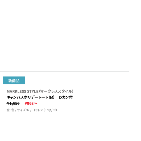
新商品
MARKLESS STYLE（マークレススタイル）
キャンバスホリデートート（M） Ｄカン付
￥1,650
￥968～
全3色 / サイズ：M / コットン（370g/㎡）