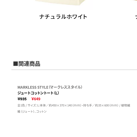
■関連商品
MARKLESS STYLE（マークレススタイル）
ジュートコットントート（Ｌ）
￥935
￥649
全1色 / サイズ：L:本体／約450×370×140（ｍｍ）・持ち手／約35×600（ｍｍ） / 植物繊
維（ジュート）、コットン