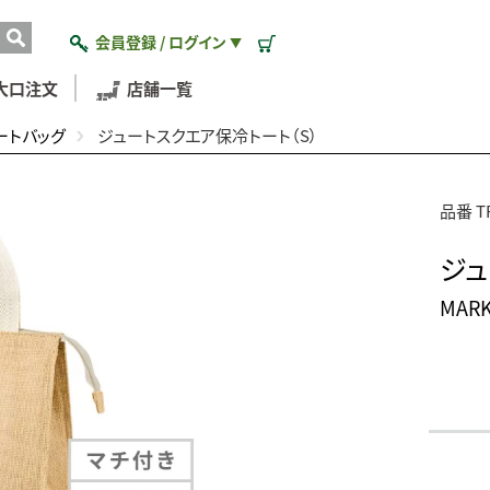
会員登録 / ログイン
▼
大口注文
店舗一覧
ートバッグ
ジュートスクエア保冷トート（S）
品番 TR
ジュ
MAR