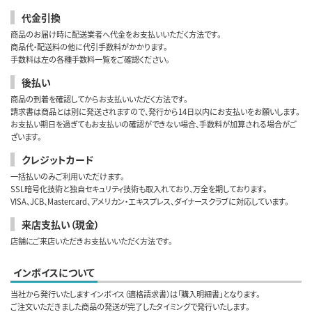
代金引換
商品のお届け時に配送業者へ代金をお支払いいただく方法です。
商品代・配送料の他に代引手数料がかかります。
手数料は左の各種手数料一覧をご確認ください。
後払い
商品の到着を確認してからお支払いいただく方法です。
請求書は商品とは別に発送されますので、発行から14日以内にお支払いをお願いします。
お支払い期日を過ぎてもお支払いの確認ができない場合、手数料が加算される場合がご
ざいます。
クレジットカード
一括払いのみご利用いただけます。
SSL暗号化技術と独自セキュリティ技術も取入れており、万全を期しております。
VISA、JCB、Mastercard、アメリカン・エキスプレス、ダイナースクラブに対応しています。
来店支払い（現金）
店舗にご来店いただきお支払いいただく方法です。
インボイスについて
当社から発行いたしますインボイス（適格請求書）は「購入明細書」となります。
ご注文いただきました商品の発送が完了したタイミングで発行いたします。