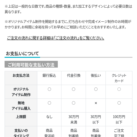
※上記は一般的な日数です。商品の種類・数量、また加工するデザインによって必要日数は
異なります。
※オリジナルアイテム制作を開始するまでに、打ち合わせや完成イメージ制作のお時間が
かかります。お時間に余裕を持ってお早めにご相談いただくことをおすすめいたします。
ご注文の流れに関する詳細は「ご注文の流れ」をご覧ください。
お支払いについて
ご利用可能な支払い方法
お支払方法
銀行振込
代金引換
後払い
クレジット
カード
オリジナル
○
○
○
◯
アイテム制作
無地
○
○
✕
○
アイテム購入
上限額
なし
30万円
30万円
100万円
未満
以下
以下
支払いの
商品
商品
商品
ご注文
タイミング
発送前
到着時
到着後
完了時