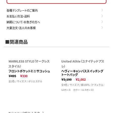
各種テンプレートのご案内
お支払い方法・送料
納期について・お急ぎの方へ
大量注文・法人のお客様
■関連商品
MARKLESS STYLE（マークレス
United Athle（ユナイテッドアス
スタイル）
レ）
フロントポケットミニサコッシュ
ヘヴィーキャンバススイッチング
トートバッグ
￥495
￥330
￥3,190
￥2,002
全2色 / サイズ：F / ポリエステル
全4色 / サイズ：F / 綿100％ （ナチュラル：
12オンス カラー：11.5オンス）