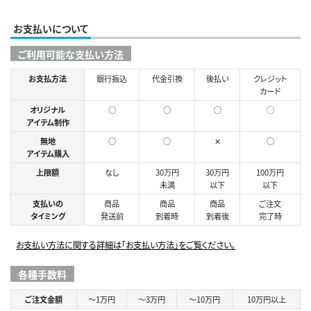
お支払いについて
ご利用可能な支払い方法
お支払方法
銀行振込
代金引換
後払い
クレジット
カード
オリジナル
○
○
○
◯
アイテム制作
無地
○
○
✕
○
アイテム購入
上限額
なし
30万円
30万円
100万円
未満
以下
以下
支払いの
商品
商品
商品
ご注文
タイミング
発送前
到着時
到着後
完了時
お支払い方法に関する詳細は「お支払い方法」をご覧ください。
各種手数料
ご注文金額
～1万円
～3万円
～10万円
10万円以上