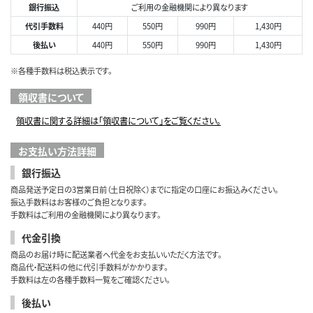
銀行振込
ご利用の金融機関により異なります
代引手数料
440円
550円
990円
1,430円
後払い
440円
550円
990円
1,430円
※各種手数料は税込表示です。
領収書について
領収書に関する詳細は「領収書について」をご覧ください。
お支払い方法詳細
銀行振込
商品発送予定日の3営業日前（土日祝除く）までに指定の口座にお振込みください。
振込手数料はお客様のご負担となります。
手数料はご利用の金融機関により異なります。
代金引換
商品のお届け時に配送業者へ代金をお支払いいただく方法です。
商品代・配送料の他に代引手数料がかかります。
手数料は左の各種手数料一覧をご確認ください。
後払い