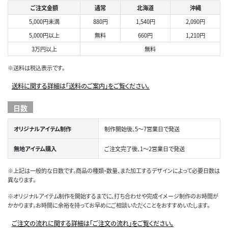
ご注文金額
通常
北海道
沖縄
5,000円未満
880円
1,540円
2,090円
5,000円以上
無料
660円
1,210円
3万円以上
無料
※送料は税込表示です。
送料に関する詳細は「送料のご案内」をご覧ください。
日数
オリジナルアイテム制作
制作開始後、5～7営業日で発送
無地アイテム購入
ご注文完了後、1～2営業日で発送
※上記は一般的な日数です。商品の種類・数量、また加工するデザインによって必要日数は
異なります。
※オリジナルアイテム制作を開始するまでに、打ち合わせや完成イメージ制作のお時間が
かかります。お時間に余裕を持ってお早めにご相談いただくことをおすすめいたします。
ご注文の流れに関する詳細は「ご注文の流れ」をご覧ください。