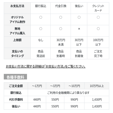
お支払方法
銀行振込
代金引換
後払い
クレジット
カード
オリジナル
○
○
○
◯
アイテム制作
無地
○
○
✕
○
アイテム購入
上限額
なし
30万円
30万円
100万円
未満
以下
以下
支払いの
商品
商品
商品
ご注文
タイミング
発送前
到着時
到着後
完了時
お支払い方法に関する詳細は「お支払い方法」をご覧ください。
各種手数料
ご注文金額
～1万円
～3万円
～10万円
10万円以上
銀行振込
ご利用の金融機関により異なります
代引手数料
440円
550円
990円
1,430円
後払い
440円
550円
990円
1,430円