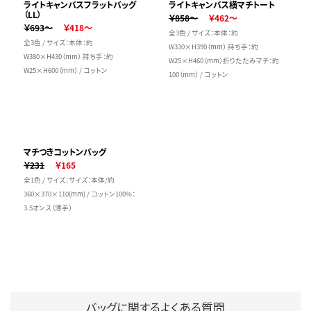
ライトキャンバスフラットバッグ
ライトキャンバス横マチトート
（LL）
￥858～
￥462～
￥693～
￥418～
全3色 / サイズ：本体：約
全3色 / サイズ：本体：約
W330×H390（mm） 持ち手：約
W380×H430（mm） 持ち手：約
W25×H460（mm）折りたたみマチ：約
W25×H600（mm） / コットン
100（mm） / コットン
マチつきコットンバッグ
￥231
￥165
全1色 / サイズ：サイズ：本体/約
360×370×110(mm) / コットン100%：
3.5オンス（薄手）
バッグに関するよくある質問