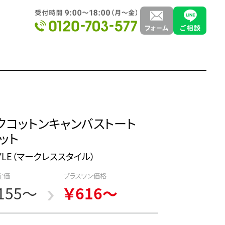
クコットンキャンバストート
ット
STYLE（マークレススタイル）
定価
プラスワン価格
,155～
￥616～