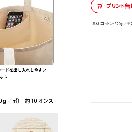
プリント無
素材：コットン（320ｇ／平