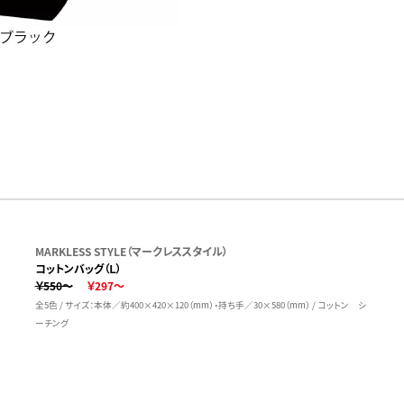
MARKLESS STYLE（マークレススタイル）
コットンバッグ（Ｌ）
￥550～
￥297～
全5色 / サイズ：本体／約400×420×120（mm）・持ち手／30×580（mm） / コットン シ
ーチング