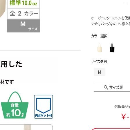
-
オーガニックコットンを使
マチ付バッグなので、様々
カラー選択
サイズ選択
M
サイズ表
選択商品
￥-