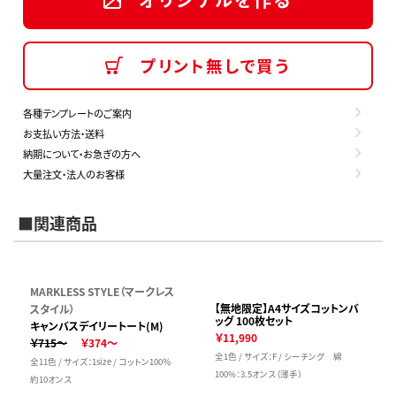
プリント無しで買う
各種テンプレートのご案内
お支払い方法・送料
納期について・お急ぎの方へ
大量注文・法人のお客様
■関連商品
MARKLESS STYLE（マークレス
【無地限定】A4サイズコットンバ
スタイル）
ッグ 100枚セット
キャンバスデイリートート(M)
￥11,990
￥715～
￥374～
全1色 / サイズ：F / シーチング 綿
全11色 / サイズ：1size / コットン100％
100%：3.5オンス（薄手）
約10オンス