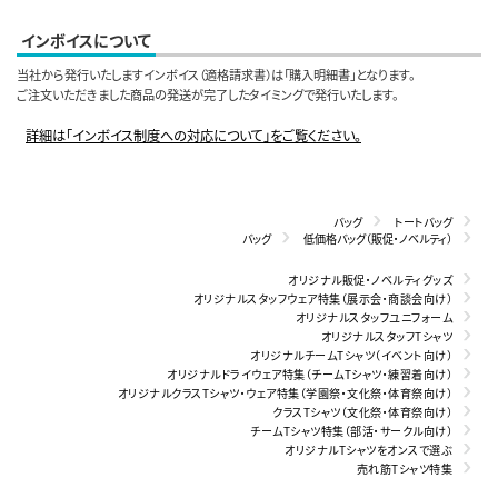
インボイスについて
当社から発行いたしますインボイス（適格請求書）は「購入明細書」となります。
ご注文いただきました商品の発送が完了したタイミングで発行いたします。
詳細は「インボイス制度への対応について」をご覧ください。
バッグ
トートバッグ
バッグ
低価格バッグ（販促・ノベルティ）
オリジナル販促・ノベルティグッズ
オリジナルスタッフウェア特集（展示会・商談会向け）
オリジナルスタッフユニフォーム
オリジナルスタッフTシャツ
オリジナルチームTシャツ（イベント向け）
オリジナルドライウェア特集（チームTシャツ・練習着向け）
オリジナルクラスTシャツ・ウェア特集（学園祭・文化祭・体育祭向け）
クラスTシャツ（文化祭・体育祭向け）
チームTシャツ特集（部活・サークル向け）
オリジナルTシャツをオンスで選ぶ
売れ筋Tシャツ特集