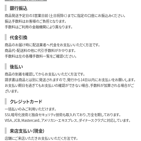
銀行振込
商品発送予定日の3営業日前（土日祝除く）までに指定の口座にお振込みください。
振込手数料はお客様のご負担となります。
手数料はご利用の金融機関により異なります。
代金引換
商品のお届け時に配送業者へ代金をお支払いいただく方法です。
商品代・配送料の他に代引手数料がかかります。
手数料は左の各種手数料一覧をご確認ください。
後払い
商品の到着を確認してからお支払いいただく方法です。
請求書は商品とは別に発送されますので、発行から14日以内にお支払いをお願いします。
お支払い期日を過ぎてもお支払いの確認ができない場合、手数料が加算される場合がご
ざいます。
クレジットカード
一括払いのみご利用いただけます。
SSL暗号化技術と独自セキュリティ技術も取入れており、万全を期しております。
VISA、JCB、Mastercard、アメリカン・エキスプレス、ダイナースクラブに対応しています。
来店支払い（現金）
店舗にご来店いただきお支払いいただく方法です。