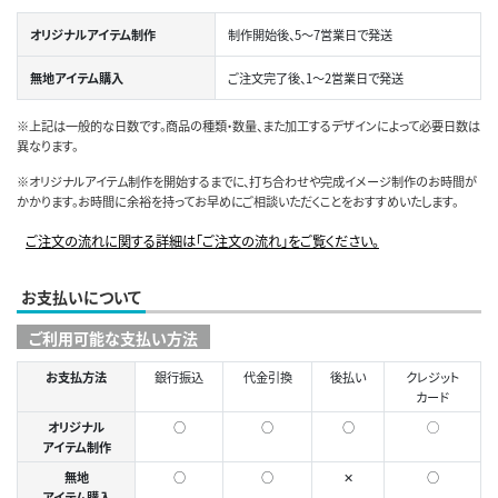
オリジナルアイテム制作
制作開始後、5～7営業日で発送
無地アイテム購入
ご注文完了後、1～2営業日で発送
※上記は一般的な日数です。商品の種類・数量、また加工するデザインによって必要日数は
異なります。
※オリジナルアイテム制作を開始するまでに、打ち合わせや完成イメージ制作のお時間が
かかります。お時間に余裕を持ってお早めにご相談いただくことをおすすめいたします。
ご注文の流れに関する詳細は「ご注文の流れ」をご覧ください。
お支払いについて
ご利用可能な支払い方法
お支払方法
銀行振込
代金引換
後払い
クレジット
カード
オリジナル
○
○
○
◯
アイテム制作
無地
○
○
✕
○
アイテム購入