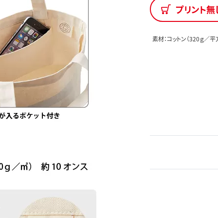
プリント無
素材：コットン（320ｇ／平