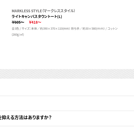
MARKLESS STYLE（マークレススタイル）
ライトキャンバスタウントート(L)
￥605～
￥418～
全3色 / サイズ：本体／約390×370×110(mm） 持ち手／約30×580(ｍｍ） / コットン
(260g/㎡)
を抑える方法はありますか？