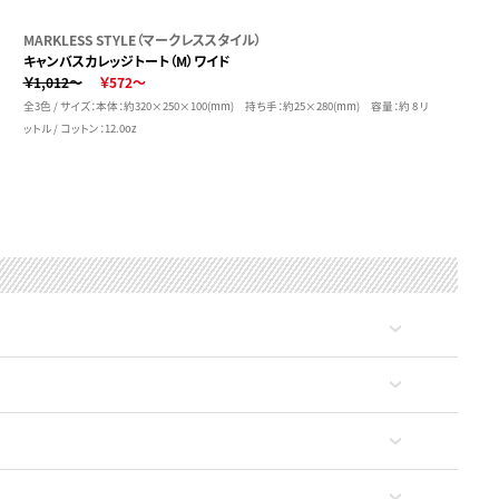
MARKLESS STYLE（マークレススタイル）
キャンバスカレッジトート（M）ワイド
￥1,012～
￥572～
全3色 / サイズ：本体：約320×250×100(mm) 持ち手：約25×280(mm) 容量：約 8 リ
ットル / コットン：12.0oz