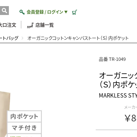
会員登録 / ログイン
▼
大口注文
店舗一覧
ートバッグ
オーガニックコットンキャンバストート（Ｓ）内ポケット
品番 TR-1049
オーガニッ
（Ｓ）内ポケ
MARKLESS 
メーカ
￥8