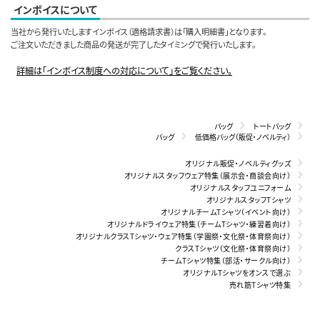
インボイスについて
当社から発行いたしますインボイス（適格請求書）は「購入明細書」となります。
ご注文いただきました商品の発送が完了したタイミングで発行いたします。
詳細は「インボイス制度への対応について」をご覧ください。
バッグ
トートバッグ
バッグ
低価格バッグ（販促・ノベルティ）
オリジナル販促・ノベルティグッズ
オリジナルスタッフウェア特集（展示会・商談会向け）
オリジナルスタッフユニフォーム
オリジナルスタッフTシャツ
オリジナルチームTシャツ（イベント向け）
オリジナルドライウェア特集（チームTシャツ・練習着向け）
オリジナルクラスTシャツ・ウェア特集（学園祭・文化祭・体育祭向け）
クラスTシャツ（文化祭・体育祭向け）
チームTシャツ特集（部活・サークル向け）
オリジナルTシャツをオンスで選ぶ
売れ筋Tシャツ特集