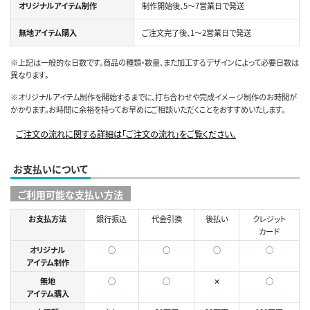
オリジナルアイテム制作
制作開始後、5～7営業日で発送
無地アイテム購入
ご注文完了後、1～2営業日で発送
※上記は一般的な日数です。商品の種類・数量、また加工するデザインによって必要日数は
異なります。
※オリジナルアイテム制作を開始するまでに、打ち合わせや完成イメージ制作のお時間が
かかります。お時間に余裕を持ってお早めにご相談いただくことをおすすめいたします。
ご注文の流れに関する詳細は「ご注文の流れ」をご覧ください。
お支払いについて
ご利用可能な支払い方法
お支払方法
銀行振込
代金引換
後払い
クレジット
カード
オリジナル
○
○
○
◯
アイテム制作
無地
○
○
✕
○
アイテム購入