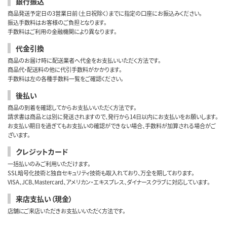
銀行振込
商品発送予定日の3営業日前（土日祝除く）までに指定の口座にお振込みください。
振込手数料はお客様のご負担となります。
手数料はご利用の金融機関により異なります。
代金引換
商品のお届け時に配送業者へ代金をお支払いいただく方法です。
商品代・配送料の他に代引手数料がかかります。
手数料は左の各種手数料一覧をご確認ください。
後払い
商品の到着を確認してからお支払いいただく方法です。
請求書は商品とは別に発送されますので、発行から14日以内にお支払いをお願いします。
お支払い期日を過ぎてもお支払いの確認ができない場合、手数料が加算される場合がご
ざいます。
クレジットカード
一括払いのみご利用いただけます。
SSL暗号化技術と独自セキュリティ技術も取入れており、万全を期しております。
VISA、JCB、Mastercard、アメリカン・エキスプレス、ダイナースクラブに対応しています。
来店支払い（現金）
店舗にご来店いただきお支払いいただく方法です。