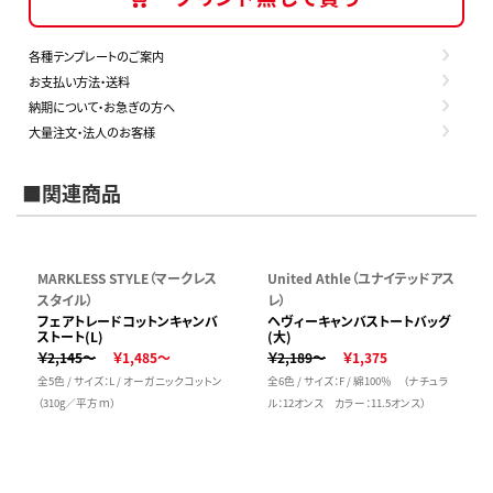
各種テンプレートのご案内
お支払い方法・送料
納期について・お急ぎの方へ
大量注文・法人のお客様
■関連商品
MARKLESS STYLE（マークレス
United Athle（ユナイテッドアス
スタイル）
レ）
フェアトレードコットンキャンバ
ヘヴィーキャンバストートバッグ
ストート(L)
(大)
￥2,145～
￥1,485～
￥2,189～
￥1,375
全5色 / サイズ：L / オーガニックコットン
全6色 / サイズ：F / 綿100％ （ナチュラ
（310g／平方ｍ）
ル：12オンス カラー：11.5オンス）