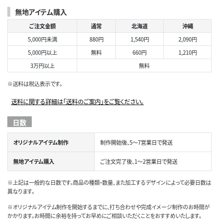
無地アイテム購入
ご注文金額
通常
北海道
沖縄
5,000円未満
880円
1,540円
2,090円
5,000円以上
無料
660円
1,210円
3万円以上
無料
※送料は税込表示です。
送料に関する詳細は「送料のご案内」をご覧ください。
日数
オリジナルアイテム制作
制作開始後、5～7営業日で発送
無地アイテム購入
ご注文完了後、1～2営業日で発送
※上記は一般的な日数です。商品の種類・数量、また加工するデザインによって必要日数は
異なります。
※オリジナルアイテム制作を開始するまでに、打ち合わせや完成イメージ制作のお時間が
かかります。お時間に余裕を持ってお早めにご相談いただくことをおすすめいたします。