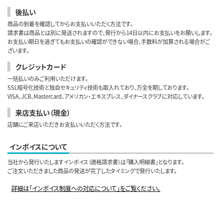
後払い
商品の到着を確認してからお支払いいただく方法です。
請求書は商品とは別に発送されますので、発行から14日以内にお支払いをお願いします。
お支払い期日を過ぎてもお支払いの確認ができない場合、手数料が加算される場合がご
ざいます。
クレジットカード
一括払いのみご利用いただけます。
SSL暗号化技術と独自セキュリティ技術も取入れており、万全を期しております。
VISA、JCB、Mastercard、アメリカン・エキスプレス、ダイナースクラブに対応しています。
来店支払い（現金）
店舗にご来店いただきお支払いいただく方法です。
インボイスについて
当社から発行いたしますインボイス（適格請求書）は「購入明細書」となります。
ご注文いただきました商品の発送が完了したタイミングで発行いたします。
詳細は「インボイス制度への対応について」をご覧ください。