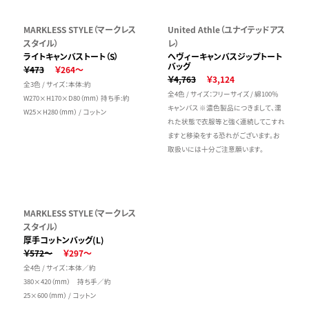
MARKLESS STYLE（マークレス
United Athle（ユナイテッドアス
スタイル）
レ）
ライトキャンバストート（S）
ヘヴィーキャンバスジップトート
バッグ
￥473
￥264～
￥4,763
￥3,124
全3色 / サイズ：本体:約
全4色 / サイズ：フリーサイズ / 綿100％
W270×H170×D80（mm） 持ち手:約
キャンバス ※濃色製品につきまして、濡
W25×H280（mm） / コットン
れた状態で衣服等と強く連続してこすれ
ますと移染をする恐れがございます。お
取扱いには十分ご注意願います。
MARKLESS STYLE（マークレス
スタイル）
厚手コットンバッグ(L)
￥572～
￥297～
全4色 / サイズ：本体／約
380×420（mm） 持ち手／約
25×600（mm） / コットン