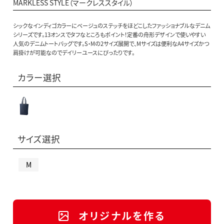
MARKLESS STYLE（マークレススタイル）
シックなインディゴカラーにベージュのステッチをほどこしたファッショナブルなデニム
シリーズです。13オンスでタフなところもポイント！定番の舟形デザインで使いやすい
人気のデニムトートバッグです。S・Mの2サイズ展開で、Mサイズは便利なA4サイズかつ
肩掛けが可能なのでデイリーユースにぴったりです。
カラー選択
サイズ選択
M
オリジナルを作る