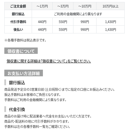
ご注文金額
～1万円
～3万円
～10万円
10万円以上
銀行振込
ご利用の金融機関により異なります
代引手数料
440円
550円
990円
1,430円
後払い
440円
550円
990円
1,430円
※各種手数料は税込表示です。
領収書について
領収書に関する詳細は「領収書について」をご覧ください。
お支払い方法詳細
銀行振込
商品発送予定日の3営業日前（土日祝除く）までに指定の口座にお振込みください。
振込手数料はお客様のご負担となります。
手数料はご利用の金融機関により異なります。
代金引換
商品のお届け時に配送業者へ代金をお支払いいただく方法です。
商品代・配送料の他に代引手数料がかかります。
手数料は左の各種手数料一覧をご確認ください。