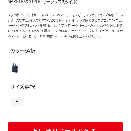
MARKLESS STYLE（マークレススタイル）
シックなインディゴカラーにベージュのステッチをほどこしたファッショナブルなデニム
シリーズです。13オンスでタフなところもポイント！トレンド感のあるスクエア型デニム
トートバッグです。ハンドル部分についたアンティークゴールドのスタッズがポイントで
す。A4が入るサイズ感かつ、肩掛けもできるのでデイリーユースにもぴったりです。また
外ステッチをほどこしており、角ばったフォルムを引き立ててくれます。
カラー選択
サイズ選択
F