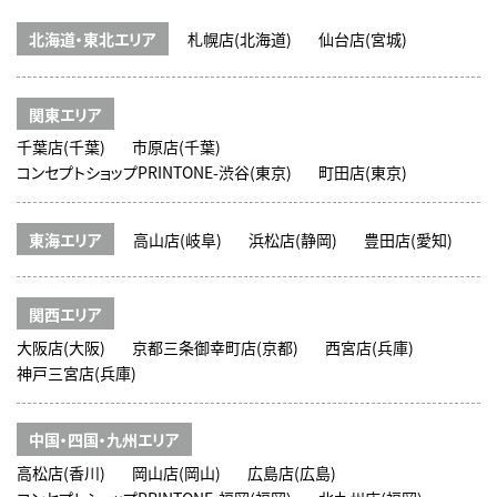
北海道・東北エリア
札幌店(北海道)
仙台店(宮城)
関東エリア
千葉店(千葉)
市原店(千葉)
コンセプトショップPRINTONE-渋谷(東京)
町田店(東京)
東海エリア
高山店(岐阜)
浜松店(静岡)
豊田店(愛知)
関西エリア
大阪店(大阪)
京都三条御幸町店(京都)
西宮店(兵庫)
神戸三宮店(兵庫)
中国・四国・九州エリア
高松店(香川)
岡山店(岡山)
広島店(広島)