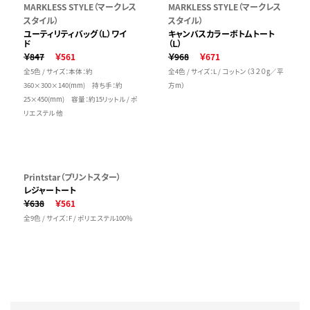
MARKLESS STYLE（マークレス
MARKLESS STYLE（マークレス
スタイル）
スタイル）
ユーティリティバッグ（Ｌ）ワイ
キャンバスカラーボトムトート
ド
（Ｌ）
￥847
￥561
￥968
￥671
全5色 / サイズ：本体：約
全4色 / サイズ：L / コットン（３２０g／平
360×300×140(mm) 持ち手：約
方m）
25×450(mm) 容量：約15リットル / ポ
リエステル 他
Printstar（プリントスター）
レジャートート
￥638
￥561
全9色 / サイズ：F / ポリエステル100％