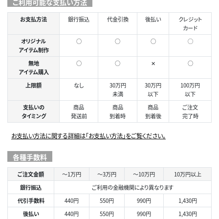
ご利用可能な支払い方法
お支払方法
銀行振込
代金引換
後払い
クレジット
カード
オリジナル
○
○
○
◯
アイテム制作
無地
○
○
✕
○
アイテム購入
上限額
なし
30万円
30万円
100万円
未満
以下
以下
支払いの
商品
商品
商品
ご注文
タイミング
発送前
到着時
到着後
完了時
お支払い方法に関する詳細は「お支払い方法」をご覧ください。
各種手数料
ご注文金額
～1万円
～3万円
～10万円
10万円以上
銀行振込
ご利用の金融機関により異なります
代引手数料
440円
550円
990円
1,430円
後払い
440円
550円
990円
1,430円