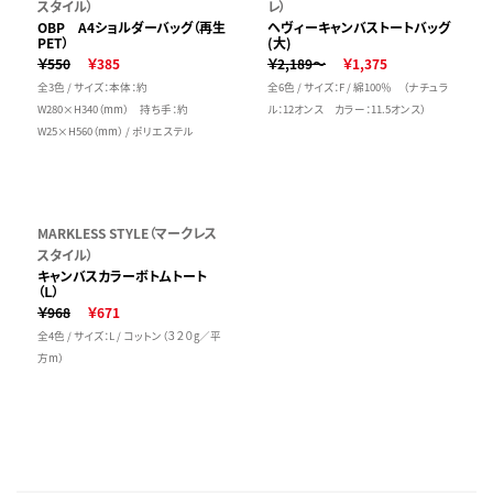
スタイル）
レ）
OBP A4ショルダーバッグ（再生
ヘヴィーキャンバストートバッグ
PET）
(大)
￥550
￥385
￥2,189～
￥1,375
全3色 / サイズ：本体：約
全6色 / サイズ：F / 綿100％ （ナチュラ
W280×H340（mm） 持ち手：約
ル：12オンス カラー：11.5オンス）
W25×H560（mm） / ポリエステル
MARKLESS STYLE（マークレス
スタイル）
キャンバスカラーボトムトート
（Ｌ）
￥968
￥671
全4色 / サイズ：L / コットン（３２０g／平
方m）