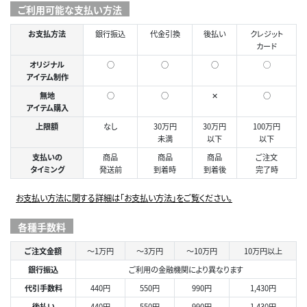
ご利用可能な支払い方法
お支払方法
銀行振込
代金引換
後払い
クレジット
カード
オリジナル
○
○
○
◯
アイテム制作
無地
○
○
✕
○
アイテム購入
上限額
なし
30万円
30万円
100万円
未満
以下
以下
支払いの
商品
商品
商品
ご注文
タイミング
発送前
到着時
到着後
完了時
お支払い方法に関する詳細は「お支払い方法」をご覧ください。
各種手数料
ご注文金額
～1万円
～3万円
～10万円
10万円以上
銀行振込
ご利用の金融機関により異なります
代引手数料
440円
550円
990円
1,430円
後払い
440円
550円
990円
1,430円