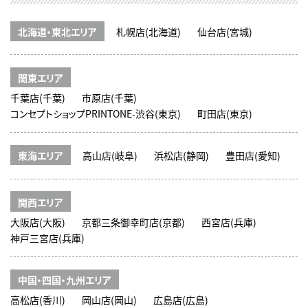
北海道・東北エリア
札幌店(北海道)
仙台店(宮城)
関東エリア
千葉店(千葉)
市原店(千葉)
コンセプトショップPRINTONE-渋谷(東京)
町田店(東京)
東海エリア
高山店(岐阜)
浜松店(静岡)
豊田店(愛知)
関西エリア
大阪店(大阪)
京都三条御幸町店(京都)
西宮店(兵庫)
神戸三宮店(兵庫)
中国・四国・九州エリア
高松店(香川)
岡山店(岡山)
広島店(広島)