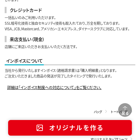
クレジットカード
一括払いのみご利用いただけます。
SSL暗号化技術と独自セキュリティ技術も取入れており、万全を期しております。
VISA、JCB、Mastercard、アメリカン・エキスプレス、ダイナースクラブに対応しています。
来店支払い（現金）
店舗にご来店いただきお支払いいただく方法です。
インボイスについて
当社から発行いたしますインボイス（適格請求書）は「購入明細書」となります。
ご注文いただきました商品の発送が完了したタイミングで発行いたします。
詳細は「インボイス制度への対応について」をご覧ください。
バッグ
トートバッグ
戻る
オリジナル販促・ノベルティグッズ
オリジナルを作る
オリジナルスタッフウェア特集（展示会・商談会向け）
オリジナルスタッフユニフォーム
オリジナルスタッフTシャツ