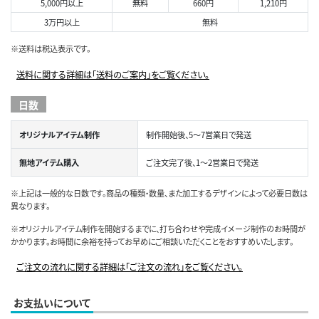
5,000円以上
無料
660円
1,210円
3万円以上
無料
※送料は税込表示です。
送料に関する詳細は「送料のご案内」をご覧ください。
日数
オリジナルアイテム制作
制作開始後、5～7営業日で発送
無地アイテム購入
ご注文完了後、1～2営業日で発送
※上記は一般的な日数です。商品の種類・数量、また加工するデザインによって必要日数は
異なります。
※オリジナルアイテム制作を開始するまでに、打ち合わせや完成イメージ制作のお時間が
かかります。お時間に余裕を持ってお早めにご相談いただくことをおすすめいたします。
ご注文の流れに関する詳細は「ご注文の流れ」をご覧ください。
お支払いについて