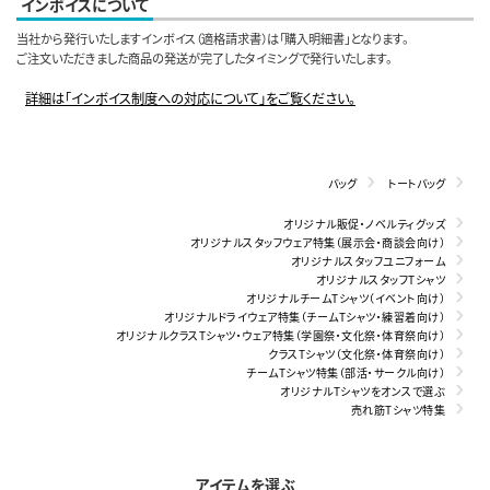
インボイスについて
当社から発行いたしますインボイス（適格請求書）は「購入明細書」となります。
ご注文いただきました商品の発送が完了したタイミングで発行いたします。
詳細は「インボイス制度への対応について」をご覧ください。
バッグ
トートバッグ
オリジナル販促・ノベルティグッズ
オリジナルスタッフウェア特集（展示会・商談会向け）
オリジナルスタッフユニフォーム
オリジナルスタッフTシャツ
オリジナルチームTシャツ（イベント向け）
オリジナルドライウェア特集（チームTシャツ・練習着向け）
オリジナルクラスTシャツ・ウェア特集（学園祭・文化祭・体育祭向け）
クラスTシャツ（文化祭・体育祭向け）
チームTシャツ特集（部活・サークル向け）
オリジナルTシャツをオンスで選ぶ
売れ筋Tシャツ特集
アイテムを選ぶ