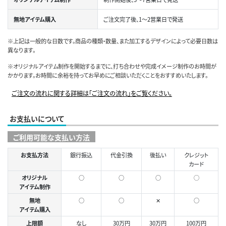
無地アイテム購入
ご注文完了後、1～2営業日で発送
※上記は一般的な日数です。商品の種類・数量、また加工するデザインによって必要日数は
異なります。
※オリジナルアイテム制作を開始するまでに、打ち合わせや完成イメージ制作のお時間が
かかります。お時間に余裕を持ってお早めにご相談いただくことをおすすめいたします。
ご注文の流れに関する詳細は「ご注文の流れ」をご覧ください。
お支払いについて
ご利用可能な支払い方法
お支払方法
銀行振込
代金引換
後払い
クレジット
カード
オリジナル
○
○
○
◯
アイテム制作
無地
○
○
✕
○
アイテム購入
上限額
なし
30万円
30万円
100万円