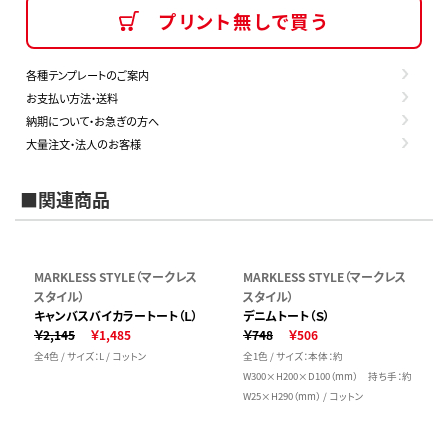
プリント無しで買う
各種テンプレートのご案内
お支払い方法・送料
納期について・お急ぎの方へ
大量注文・法人のお客様
■関連商品
MARKLESS STYLE（マークレス
MARKLESS STYLE（マークレス
スタイル）
スタイル）
キャンバスバイカラートート（Ｌ）
デニムトート（Ｓ）
￥2,145
￥1,485
￥748
￥506
全4色 / サイズ：L / コットン
全1色 / サイズ：本体：約
W300×H200×D100（mm） 持ち手：約
W25×H290（mm） / コットン