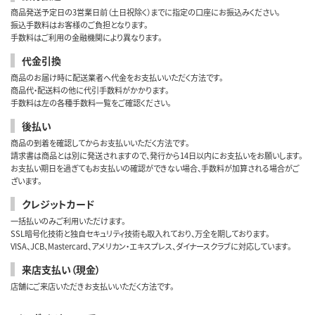
商品発送予定日の3営業日前（土日祝除く）までに指定の口座にお振込みください。
振込手数料はお客様のご負担となります。
手数料はご利用の金融機関により異なります。
代金引換
商品のお届け時に配送業者へ代金をお支払いいただく方法です。
商品代・配送料の他に代引手数料がかかります。
手数料は左の各種手数料一覧をご確認ください。
後払い
商品の到着を確認してからお支払いいただく方法です。
請求書は商品とは別に発送されますので、発行から14日以内にお支払いをお願いします。
お支払い期日を過ぎてもお支払いの確認ができない場合、手数料が加算される場合がご
ざいます。
クレジットカード
一括払いのみご利用いただけます。
SSL暗号化技術と独自セキュリティ技術も取入れており、万全を期しております。
VISA、JCB、Mastercard、アメリカン・エキスプレス、ダイナースクラブに対応しています。
来店支払い（現金）
店舗にご来店いただきお支払いいただく方法です。