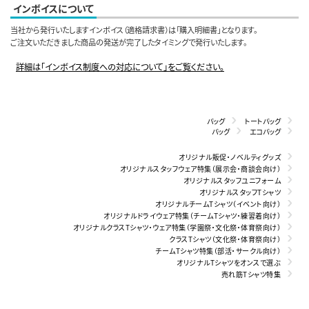
インボイスについて
当社から発行いたしますインボイス（適格請求書）は「購入明細書」となります。
ご注文いただきました商品の発送が完了したタイミングで発行いたします。
詳細は「インボイス制度への対応について」をご覧ください。
バッグ
トートバッグ
バッグ
エコバッグ
オリジナル販促・ノベルティグッズ
オリジナルスタッフウェア特集（展示会・商談会向け）
オリジナルスタッフユニフォーム
オリジナルスタッフTシャツ
オリジナルチームTシャツ（イベント向け）
オリジナルドライウェア特集（チームTシャツ・練習着向け）
オリジナルクラスTシャツ・ウェア特集（学園祭・文化祭・体育祭向け）
クラスTシャツ（文化祭・体育祭向け）
チームTシャツ特集（部活・サークル向け）
オリジナルTシャツをオンスで選ぶ
売れ筋Tシャツ特集