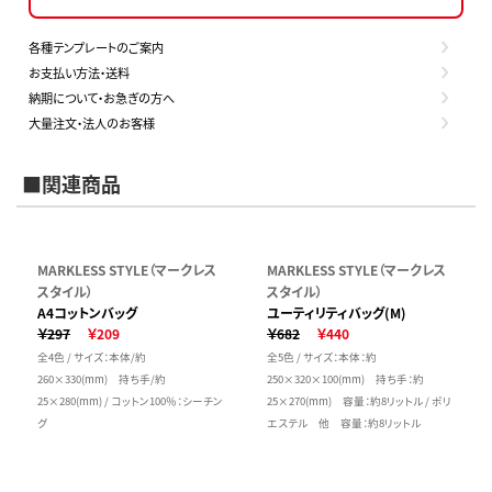
各種テンプレートのご案内
お支払い方法・送料
納期について・お急ぎの方へ
大量注文・法人のお客様
■関連商品
MARKLESS STYLE（マークレス
MARKLESS STYLE（マークレス
スタイル）
スタイル）
A4コットンバッグ
ユーティリティバッグ(M)
￥297
￥209
￥682
￥440
全4色 / サイズ：本体/約
全5色 / サイズ：本体：約
260×330(mm) 持ち手/約
250×320×100(mm) 持ち手：約
25×280(mm) / コットン100％：シーチン
25×270(mm) 容量：約8リットル / ポリ
グ
エステル 他 容量：約8リットル