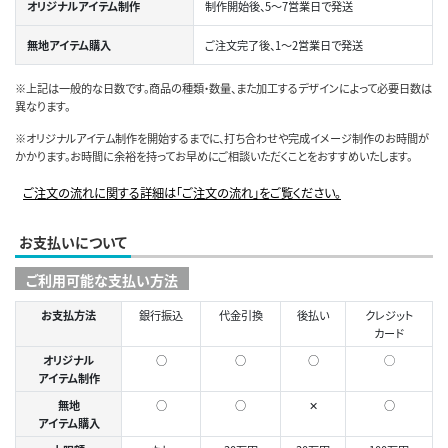
オリジナルアイテム制作
制作開始後、5～7営業日で発送
無地アイテム購入
ご注文完了後、1～2営業日で発送
※上記は一般的な日数です。商品の種類・数量、また加工するデザインによって必要日数は
異なります。
※オリジナルアイテム制作を開始するまでに、打ち合わせや完成イメージ制作のお時間が
かかります。お時間に余裕を持ってお早めにご相談いただくことをおすすめいたします。
ご注文の流れに関する詳細は「ご注文の流れ」をご覧ください。
お支払いについて
ご利用可能な支払い方法
お支払方法
銀行振込
代金引換
後払い
クレジット
カード
オリジナル
○
○
○
◯
アイテム制作
無地
○
○
✕
○
アイテム購入