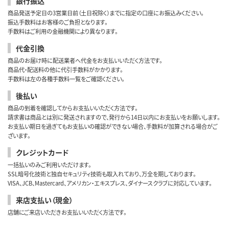
銀行振込
商品発送予定日の3営業日前（土日祝除く）までに指定の口座にお振込みください。
振込手数料はお客様のご負担となります。
手数料はご利用の金融機関により異なります。
代金引換
商品のお届け時に配送業者へ代金をお支払いいただく方法です。
商品代・配送料の他に代引手数料がかかります。
手数料は左の各種手数料一覧をご確認ください。
後払い
商品の到着を確認してからお支払いいただく方法です。
請求書は商品とは別に発送されますので、発行から14日以内にお支払いをお願いします。
お支払い期日を過ぎてもお支払いの確認ができない場合、手数料が加算される場合がご
ざいます。
クレジットカード
一括払いのみご利用いただけます。
SSL暗号化技術と独自セキュリティ技術も取入れており、万全を期しております。
VISA、JCB、Mastercard、アメリカン・エキスプレス、ダイナースクラブに対応しています。
来店支払い（現金）
店舗にご来店いただきお支払いいただく方法です。