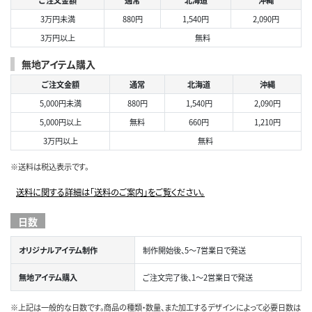
ご注文金額
通常
北海道
沖縄
3万円未満
880円
1,540円
2,090円
3万円以上
無料
無地アイテム購入
ご注文金額
通常
北海道
沖縄
5,000円未満
880円
1,540円
2,090円
5,000円以上
無料
660円
1,210円
3万円以上
無料
※送料は税込表示です。
送料に関する詳細は「送料のご案内」をご覧ください。
日数
オリジナルアイテム制作
制作開始後、5～7営業日で発送
無地アイテム購入
ご注文完了後、1～2営業日で発送
※上記は一般的な日数です。商品の種類・数量、また加工するデザインによって必要日数は