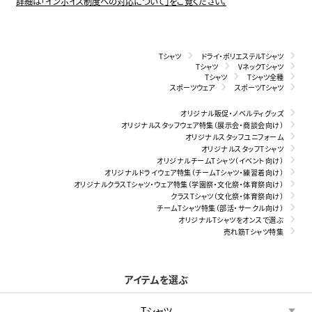
詳細は「インボイス制度への対応について」をご覧ください。
Tシャツ
ドライ・ポリエステルTシャツ
Tシャツ
VネックTシャツ
Tシャツ
Tシャツ全種
スポーツウェア
スポーツTシャツ
オリジナル販促・ノベルティグッズ
オリジナルスタッフウェア特集（展示会・商談会向け）
オリジナルスタッフユニフォーム
オリジナルスタッフTシャツ
オリジナルチームTシャツ（イベント向け）
オリジナルドライウェア特集（チームTシャツ・練習着向け）
オリジナルクラスTシャツ・ウェア特集（学園祭・文化祭・体育祭向け）
クラスTシャツ（文化祭・体育祭向け）
チームTシャツ特集（部活・サークル向け）
オリジナルTシャツをオンスで選ぶ
売れ筋Tシャツ特集
アイテムを選ぶ
Tシャツ