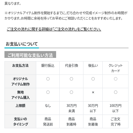
異なります。
※オリジナルアイテム制作を開始するまでに、打ち合わせや完成イメージ制作のお時間が
かかります。お時間に余裕を持ってお早めにご相談いただくことをおすすめいたします。
ご注文の流れに関する詳細は「ご注文の流れ」をご覧ください。
お支払いについて
ご利用可能な支払い方法
お支払方法
銀行振込
代金引換
後払い
クレジット
カード
オリジナル
○
○
○
◯
アイテム制作
無地
○
○
✕
○
アイテム購入
上限額
なし
30万円
30万円
100万円
未満
以下
以下
支払いの
商品
商品
商品
ご注文
タイミング
発送前
到着時
到着後
完了時