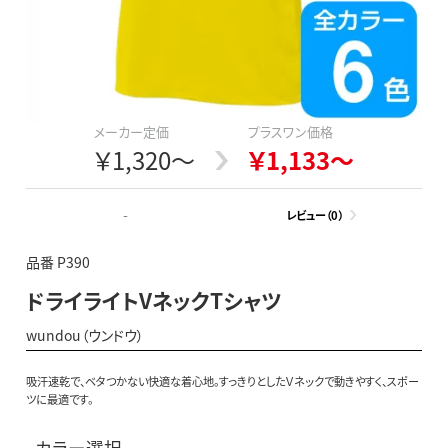
メーカー定価
プラスワン価格
￥1,320～
￥1,133～
-
レビュー（0）
品番 P390
ドライライトVネックTシャツ
wundou（ウンドウ）
吸汗速乾で、ベタつかない快適な着心地。すっきりとしたＶネックで動きやすく、スポー
ツに最適です。
カラー選択