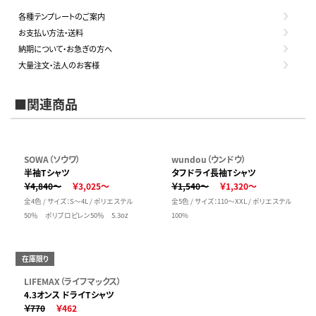
各種テンプレートのご案内
お支払い方法・送料
納期について・お急ぎの方へ
大量注文・法人のお客様
■関連商品
SOWA（ソウワ）
wundou（ウンドウ）
半袖Tシャツ
タフドライ長袖Tシャツ
￥4,840～
￥3,025～
￥1,540～
￥1,320～
全4色 / サイズ：S～4L / ポリエステル
全5色 / サイズ：110～XXL / ポリエステル
50％ ポリプロピレン50％ 5.3oz
100%
在庫限り
LIFEMAX（ライフマックス）
4.3オンス ドライTシャツ
￥770
￥462