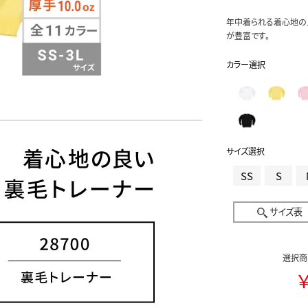
年中着られる着心地の
が豊富です。
カラー選択
サイズ選択
SS
S
サイズ表
選択商
￥