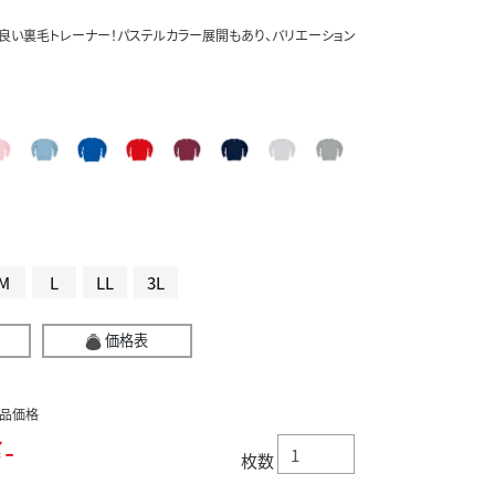
良い裏毛トレーナー！パステルカラー展開もあり、バリエーション
M
L
LL
3L
価格表
品価格
-
枚数