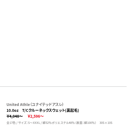
United Athle（ユナイテッドアスレ）
10.0oz T/Cクルーネックスウェット(裏起毛)
￥4,048～
￥2,596～
全17色 / サイズ：S～XXXL / 綿52％ポリエステル48％（表面：綿100％） 30S×10S