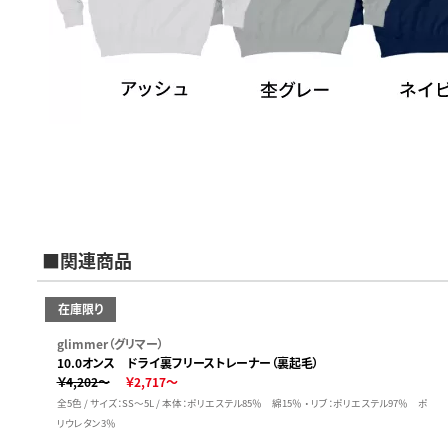
■関連商品
在庫限り
glimmer（グリマー）
10.0オンス ドライ裏フリーストレーナー（裏起毛）
￥4,202～
￥2,717～
全5色 / サイズ：SS～5L / 本体：ポリエステル85％ 綿15％ ・ リブ：ポリエステル97％ ポ
リウレタン3％