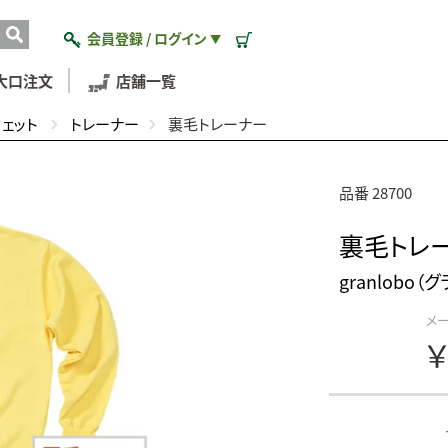
会員登録 / ログイン
▼
大口注文
店舗一覧
ウェット
トレーナー
裏毛トレーナー
品番 28700
裏毛トレ
granlobo（
メ
￥