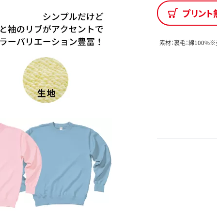
プリント
素材：裏毛：綿100%※